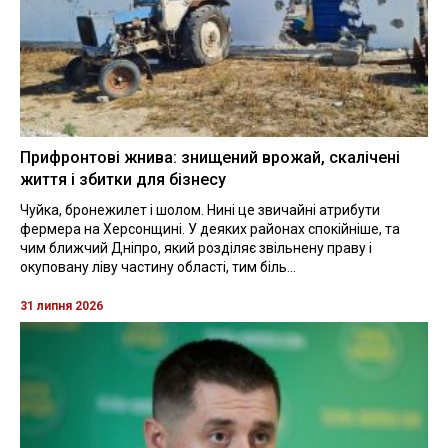
Прифронтові жнива: знищений врожай, скалічені
життя і збитки для бізнесу
Чуйка, бронежилет і шолом. Нині це звичайні атрибути
фермера на Херсонщині. У деяких районах спокійніше, та
чим ближчий Дніпро, який розділяє звільнену праву і
окуповану ліву частину області, тим біль...
31 липня 2026