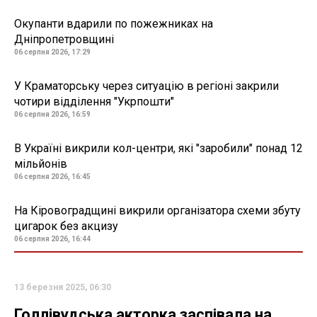
Окупанти вдарили по пожежниках на
Дніпропетровщині
06 серпня 2026, 17:29
У Краматорську через ситуацію в регіоні закрили
чотири відділення "Укрпошти"
06 серпня 2026, 16:59
В Україні викрили кол-центри, які "заробили" понад 12
мільйонів
06 серпня 2026, 16:45
На Кіровоградщині викрили організатора схеми збуту
цигарок без акцизу
06 серпня 2026, 16:44
13 березня 2025, 06:30
Голлівудська акторка заспівала на