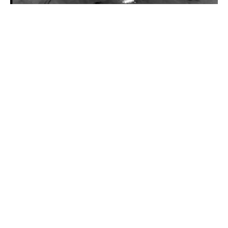
Прикордонники показали знищення ворожої техніки та
ліквідацію групи окупантів
20 квітня 2026
Прикордонники показали, як знищили девʼять російських
"Молній" на Харківщині
07 серпня 2025