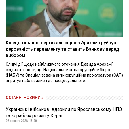
Кінець тіньової вертикалі: справа Арахамії руйнує
керованість парламенту та ставить Банкову перед
вибором
Слідчі дії щодо найближчого оточення Давида Арахамії
свідчать про те, що Національне антикорупційне бюро
(НАБУ) та Спеціалізована антикорупційна прокуратура (САП)
впритул наблизилися до процесуального...
ОСТАННІ НОВИНИ »
Українські військові вдарили по Ярославському НПЗ
та кораблях росіян у Керчі
06 серпня 2026, 18:40