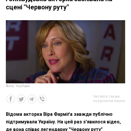
сцені "Червону руту"
Фото: YouTube
Читайте также
на русском языке
Відома акторка Віра Фарміґа завжди публічно
підтримувала Україну. На цей раз з'явилося відео,
де вона співає легендарну "Червону руту"