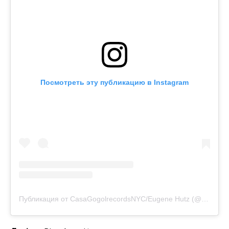
Посмотреть эту публикацию в Instagram
Публикация от CasaGogolrecordsNYC/Eugene Hutz (@eugene_hutz)