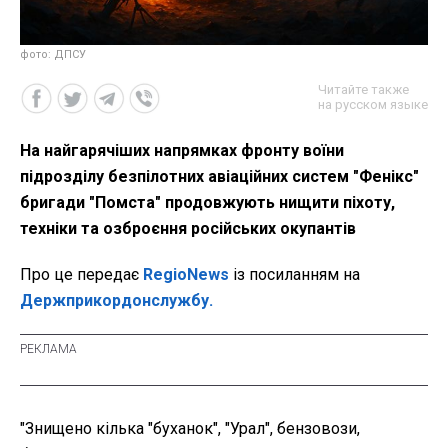
фото: ДПСУ
Читайте также
на русском языке
На найгарячіших напрямках фронту воїни
підрозділу безпілотних авіаційних систем "Фенікс"
бригади "Помста" продовжують нищити піхоту,
техніки та озброєння російських окупантів
Про це передає
RegioNews
із посиланням на
Держприкордонслужбу.
"Знищено кілька "буханок", "Урал", бензовози,