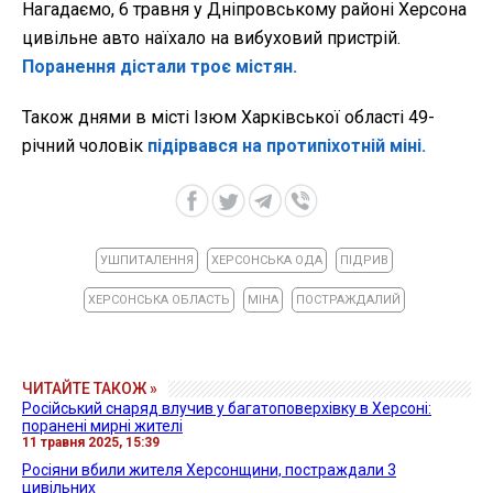
Нагадаємо,
6 травня
у Дніпровському районі Херсона
цивільне авто наїхало на вибуховий пристрій.
Поранення дістали троє містян.
Також днями в місті Ізюм Харківської області 49-
річний чоловік
підірвався на протипіхотній міні.
УШПИТАЛЕННЯ
ХЕРСОНСЬКА ОДА
ПІДРИВ
ХЕРСОНСЬКА ОБЛАСТЬ
МІНА
ПОСТРАЖДАЛИЙ
ЧИТАЙТЕ ТАКОЖ »
Російський снаряд влучив у багатоповерхівку в Херсоні:
поранені мирні жителі
11 травня 2025, 15:39
Росіяни вбили жителя Херсонщини, постраждали 3
цивільних