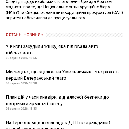
Слідчі дії щодо найближчого оточення Давида Арахамії
свідчать про те, що Національне антикорупційне бюро
(НАБУ) та Спеціалізована антикорупційна прокуратура (САП)
впритул наблизилися до процесуального...
ОСТАННІ НОВИНИ »
У Києві засудили жінку, яка підірвала авто
військового
06 серпня 2026, 13:55
Мистецтво, що зцілює: на Хмельниччині створюють
перший Ветеранський театр
06 серпня 2026, 13:38
План дій у часи зневіри: від власної безпеки до
підтримки армії та бізнесу
06 серпня 2026, 13:33
На Тернопільщині внаслідок ДТП постраждали 6
людей, серед них – дитина