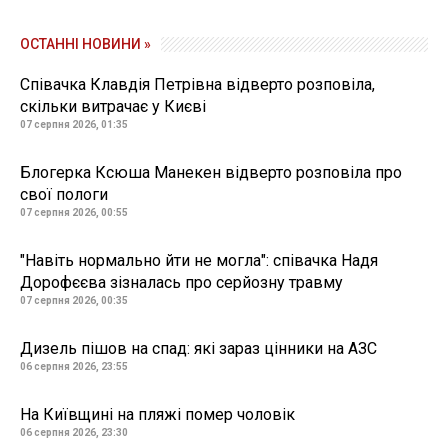
ОСТАННІ НОВИНИ »
Співачка Клавдія Петрівна відверто розповіла,
скільки витрачає у Києві
07 серпня 2026, 01:35
Блогерка Ксюша Манекен відверто розповіла про
свої пологи
07 серпня 2026, 00:55
"Навіть нормально йти не могла": співачка Надя
Дорофєєва зізналась про серйозну травму
07 серпня 2026, 00:35
Дизель пішов на спад: які зараз цінники на АЗС
06 серпня 2026, 23:55
На Київщині на пляжі помер чоловік
06 серпня 2026, 23:30