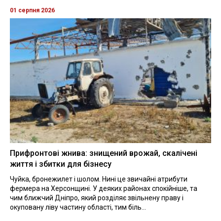
01 серпня 2026
Прифронтові жнива: знищений врожай, скалічені
життя і збитки для бізнесу
Чуйка, бронежилет і шолом. Нині це звичайні атрибути
фермера на Херсонщині. У деяких районах спокійніше, та
чим ближчий Дніпро, який розділяє звільнену праву і
окуповану ліву частину області, тим біль...