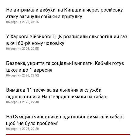
Не витримали вибухи: на Київщині через російську
атаку загинули собаки з притулку
06 серпня 2026, 23:15
У Харкові військові ТЦК розпилили сльозогінний газ
в очі 60-річному чоловіку
06 серпня 2026, 22:55
Безпека, укриття та соціальні виплати: Кабмін готує
школи до 1 вересня
06 серпня 2026, 22:52
Вимагав 11 тисяч за звільнення зі служби:
підполковника Нацгвардії піймали на хабарі
06 серпня 2026, 22:40
На Сумщині чиновники податкової вимагали хабарі,
щоб "не було проблем"
06 серпня 2026, 22:20