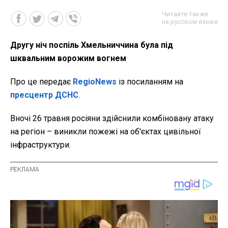
Читайте также
на русском языке
Другу ніч поспіль Хмельниччина була під
шквальним ворожим вогнем
Про це передає
RegioNews
із посиланням на
пресцентр ДСНС
.
Вночі 26 травня росіяни здійснили комбіновану атаку
на регіон – виникли пожежі на об'єктах цивільної
інфраструктури.