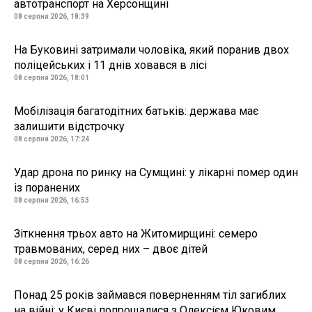
автотранспорт на Херсонщині
08 серпня 2026, 18:39
На Буковині затримали чоловіка, який поранив двох
поліцейських і 11 днів ховався в лісі
08 серпня 2026, 18:01
Мобілізація багатодітних батьків: держава має
залишити відстрочку
08 серпня 2026, 17:24
Удар дрона по ринку на Сумщині: у лікарні помер один
із поранених
08 серпня 2026, 16:53
Зіткнення трьох авто на Житомирщині: семеро
травмованих, серед них – двоє дітей
08 серпня 2026, 16:26
Понад 25 років займався поверненням тіл загиблих
на війні: у Києві попрощалися з Олексієм Юковим