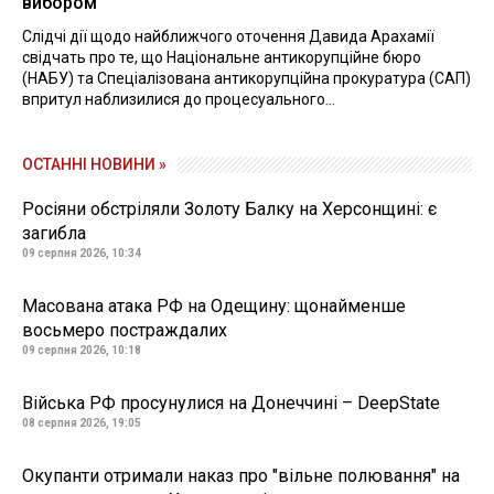
вибором
Слідчі дії щодо найближчого оточення Давида Арахамії
свідчать про те, що Національне антикорупційне бюро
(НАБУ) та Спеціалізована антикорупційна прокуратура (САП)
впритул наблизилися до процесуального...
ОСТАННІ НОВИНИ »
Росіяни обстріляли Золоту Балку на Херсонщині: є
загибла
09 серпня 2026, 10:34
Масована атака РФ на Одещину: щонайменше
восьмеро постраждалих
09 серпня 2026, 10:18
Війська РФ просунулися на Донеччині – DeepState
08 серпня 2026, 19:05
Окупанти отримали наказ про "вільне полювання" на