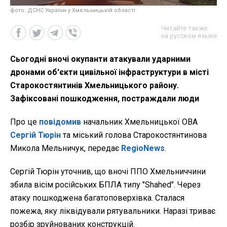
фото: ДСНС України у Хмельницькій області
Читайте также
на русском языке
Сьогодні вночі окупанти атакували ударними
дронами об'єкти цивільної інфраструктури в місті
Старокостянтинів Хмельницького району.
Зафіксовані пошкодження, постраждали люди
Про це
повідомив
начальник Хмельницької ОВА
Сергій Тюрін
та міський голова Старокостянтинова
Микола Мельничук, передає
RegioNews
.
Сергій Тюрін уточнив, що вночі ППО Хмельниччини
збила вісім російських БПЛА типу "Shahed". Через
атаку пошкоджена багатоповерхівка. Сталася
пожежа, яку ліквідували рятувальники. Наразі триває
розбір зруйнованих конструкцій.