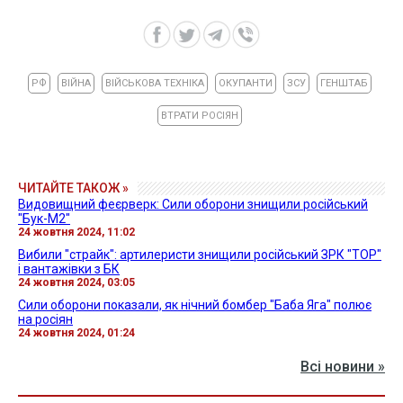
РФ
ВІЙНА
ВІЙСЬКОВА ТЕХНІКА
ОКУПАНТИ
ЗСУ
ГЕНШТАБ
ВТРАТИ РОСІЯН
ЧИТАЙТЕ ТАКОЖ »
Видовищний феєрверк: Сили оборони знищили російський
"Бук-М2"
24 жовтня 2024, 11:02
Вибили "страйк": артилеристи знищили російський ЗРК "ТОР"
і вантажівки з БК
24 жовтня 2024, 03:05
Сили оборони показали, як нічний бомбер "Баба Яга" полює
на росіян
24 жовтня 2024, 01:24
Всі новини »