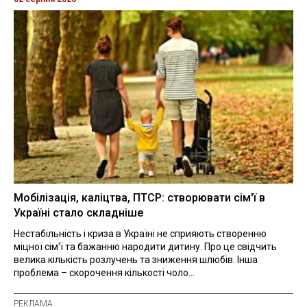
Мобілізація, каліцтва, ПТСР: створювати сім'ї в
Україні стало складніше
Нестабільність і криза в Україні не сприяють створенню
міцної сім'ї та бажанню народити дитину. Про це свідчить
велика кількість розлучень та зниження шлюбів. Інша
проблема – скорочення кількості чоло...