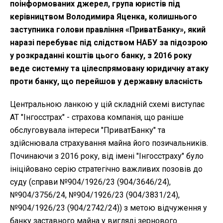
поінформованих джерел, група юристів під
керівництвом Володимира Яценка, колишнього
заступника голови правління «ПриватБанку», який
наразі перебуває під слідством НАБУ за підозрою
у розкраданні коштів цього банку, з 2016 року
веде системну та цілеспрямовану юридичну атаку
проти банку, що перейшов у державну власність
Центральною ланкою у цій складній схемі виступає
АТ "Інгосстрах" - страхова компанія, що раніше
обслуговувала інтереси "ПриватБанку" та
здійснювала страхування майна його позичальників.
Починаючи з 2016 року, від імені "Інгосстраху" було
ініційовано серію стратегічно важливих позовів до
суду (справи №904/1926/23 (904/3646/24),
№904/3756/24, №904/1926/23 (904/3831/24),
№904/1926/23 (904/2742/24)) з метою відчуження у
банку заставного майна у вигляді зернового