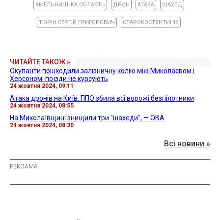
ХМЕЛЬНИЦЬКА ОБЛАСТЬ
ДРОН
АТАКА
ШАХЕД
ТЮРІН СЕРГІЙ ГРИГОРОВИЧ
СТАРОКОСТЯНТИНІВ
ЧИТАЙТЕ ТАКОЖ »
Окупанти пошкодили залізничну колію між Миколаєвом і
Херсоном: поїзди не курсують
24 жовтня 2024, 09:11
Атака дронів на Київ: ППО збила всі ворожі безпілотники
24 жовтня 2024, 08:55
На Миколаївщині знищили три "шахеди", — ОВА
24 жовтня 2024, 08:30
Всі новини »