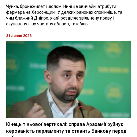
Чуйка, бронежилет і шолом. Нині це звичайні атрибути
фермера на Херсонщині. У деяких районах спокійніше, та
чим ближчий Дніпро, який розділяє звільнену праву і
окуповану ліву частину області, тим біль...
31 липня 2026
Кінець тіньової вертикалі: справа Арахамії руйнує
керованість парламенту та ставить Банкову перед