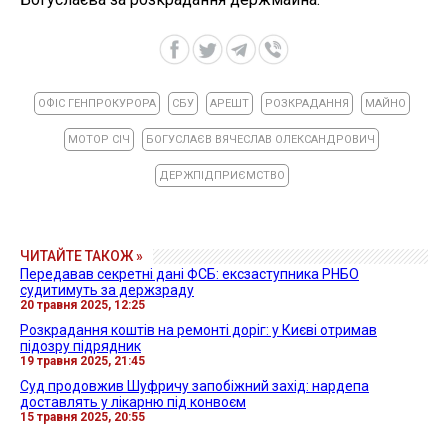
ОФІС ГЕНПРОКУРОРА
СБУ
АРЕШТ
РОЗКРАДАННЯ
МАЙНО
МОТОР СІЧ
БОГУСЛАЄВ ВЯЧЕСЛАВ ОЛЕКСАНДРОВИЧ
ДЕРЖПІДПРИЄМСТВО
ЧИТАЙТЕ ТАКОЖ »
Передавав секретні дані ФСБ: ексзаступника РНБО
судитимуть за держзраду
20 травня 2025, 12:25
Розкрадання коштів на ремонті доріг: у Києві отримав
підозру підрядник
19 травня 2025, 21:45
Суд продовжив Шуфричу запобіжний захід: нардепа
доставлять у лікарню під конвоєм
15 травня 2025, 20:55