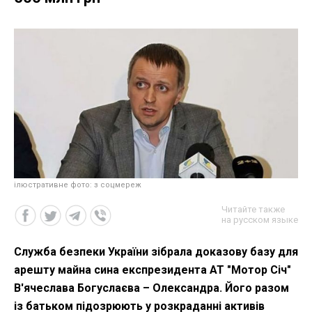
ілюстративне фото: з соцмереж
Читайте также
на русском языке
Служба безпеки України зібрала доказову базу для
арешту майна сина експрезидента АТ "Мотор Січ"
В'ячеслава Богуслаєва – Олександра. Його разом
із батьком підозрюють у розкраданні активів