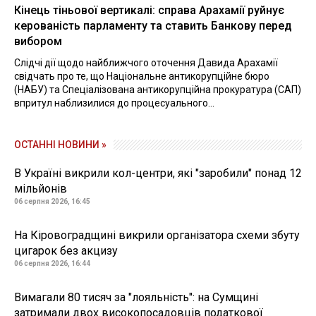
Кінець тіньової вертикалі: справа Арахамії руйнує
керованість парламенту та ставить Банкову перед
вибором
Слідчі дії щодо найближчого оточення Давида Арахамії
свідчать про те, що Національне антикорупційне бюро
(НАБУ) та Спеціалізована антикорупційна прокуратура (САП)
впритул наблизилися до процесуального...
ОСТАННІ НОВИНИ »
В Україні викрили кол-центри, які "заробили" понад 12
мільйонів
06 серпня 2026, 16:45
На Кіровоградщині викрили організатора схеми збуту
цигарок без акцизу
06 серпня 2026, 16:44
Вимагали 80 тисяч за "лояльність": на Сумщині
затримали двох високопосадовців податкової