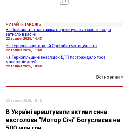
ДТП
ЧИТАЙТЕ ТАКОЖ »
На Прикарпатті вантажіка перекинулась в кювет: водія
затисло в кабіні
22 травня 2025, 14:43
На Тернопільщині водій Opel збив мотоцикліста
22 травня 2025, 11:40
На Тернопільщині внаслідок ДТП постраждало троє
малолітніх дітей
22 травня 2025, 10:49
Всі новини »
22 травня 2025, 18:10
В Україні арештували активи сина
ексголови "Мотор Січі" Богуслаєва на
500 млн грн