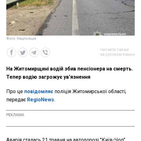
Фото: Нацполіція
Читайте также
на русском языке
На Житомирщині водій збив пенсіонера на смерть.
Тепер водію загрожує ув'язнення
Про це
повідомляє
поліція Житомирської області,
передає
RegioNews
.
Аварія сталась 21 травня на автодорозі "Київ-Чоп".