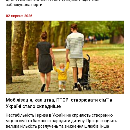
заблокувала порти
02 серпня 2026
Мобілізація, каліцтва, ПТСР: створювати сім'ї в
Україні стало складніше
Нестабільність і криза в Україні не сприяють створенню
міцної сім'ї та бажанню народити дитину. Про це свідчить
велика кількість розлучень та зниження шлюбів. Інша