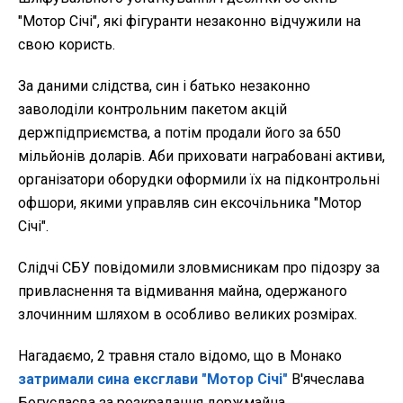
"Мотор Січі", які фігуранти незаконно відчужили на
свою користь.
За даними слідства, син і батько незаконно
заволоділи контрольним пакетом акцій
держпідприємства, а потім продали його за 650
мільйонів доларів. Аби приховати награбовані активи,
організатори оборудки оформили їх на підконтрольні
офшори, якими управляв син ексочільника "Мотор
Січі".
Слідчі СБУ повідомили зловмисникам про підозру за
привласнення та відмивання майна, одержаного
злочинним шляхом в особливо великих розмірах.
Нагадаємо, 2 травня стало відомо, що в Монако
затримали сина ексглави "Мотор Січі"
В'ячеслава
Богуслаєва за розкрадання держмайна.