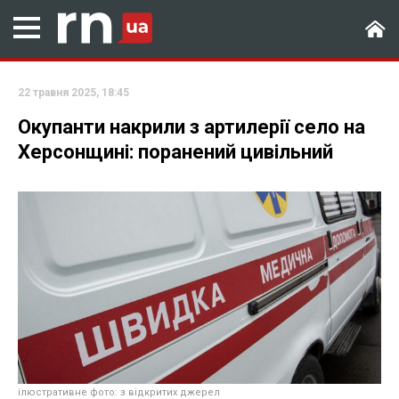
22 травня 2025, 18:45
Окупанти накрили з артилерії село на
Херсонщині: поранений цивільний
ілюстративне фото: з відкритих джерел