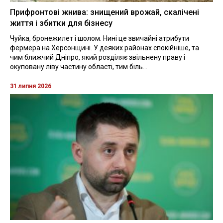
Прифронтові жнива: знищений врожай, скалічені
життя і збитки для бізнесу
Чуйка, бронежилет і шолом. Нині це звичайні атрибути
фермера на Херсонщині. У деяких районах спокійніше, та
чим ближчий Дніпро, який розділяє звільнену праву і
окуповану ліву частину області, тим біль...
31 липня 2026