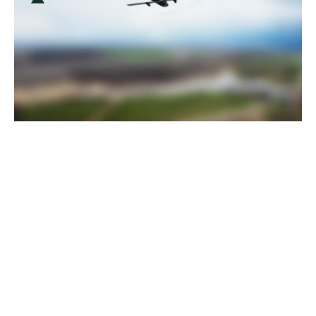
Прикордонники показали, як знищили девʼять російських
"Молній" на Харківщині
07 серпня 2025