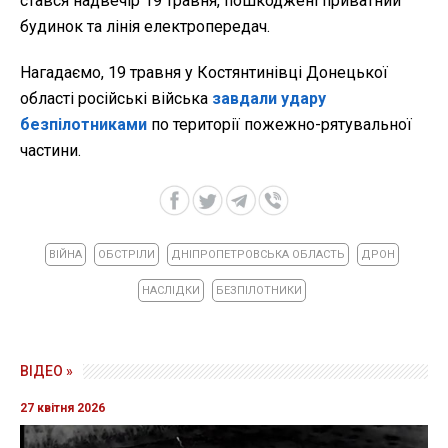
стався надвечір 19 травня, пошкоджені приватний
будинок та лінія електропередач.
Нагадаємо, 19 травня у Костянтинівці Донецької
області російські війська
завдали удару
безпілотниками
по території пожежно-рятувальної
частини.
ВІЙНА
ОБСТРІЛИ
ДНІПРОПЕТРОВСЬКА ОБЛАСТЬ
ДРОН
НАСЛІДКИ
БЕЗПІЛОТНИКИ
ВІДЕО »
27 квітня 2026