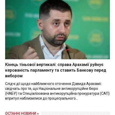
Кінець тіньової вертикалі: справа Арахамії руйнує
керованість парламенту та ставить Банкову перед
вибором
Слідчі дії щодо найближчого оточення Давида Арахамії
свідчать про те, що Національне антикорупційне бюро
(НАБУ) та Спеціалізована антикорупційна прокуратура (САП)
впритул наблизилися до процесуального...
ОСТАННІ НОВИНИ »