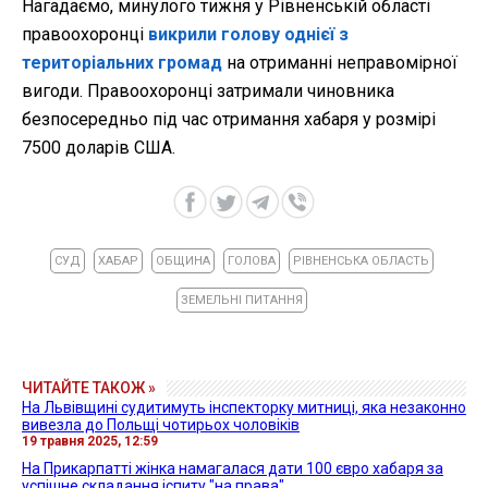
Нагадаємо, минулого тижня у
Рівненській області
правоохоронці
викрили голову однієї з
територіальних громад
на отриманні неправомірної
вигоди. Правоохоронці затримали чиновника
безпосередньо під час отримання хабаря у розмірі
7500 доларів США.
СУД
ХАБАР
ОБЩИНА
ГОЛОВА
РІВНЕНСЬКА ОБЛАСТЬ
ЗЕМЕЛЬНІ ПИТАННЯ
ЧИТАЙТЕ ТАКОЖ »
На Львівщині судитимуть інспекторку митниці, яка незаконно
вивезла до Польщі чотирьох чоловіків
19 травня 2025, 12:59
На Прикарпатті жінка намагалася дати 100 євро хабаря за
успішне складання іспиту "на права"