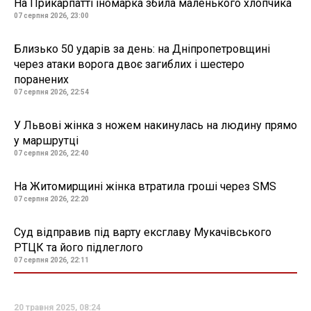
На Прикарпатті іномарка збила маленького хлопчика
07 серпня 2026, 23:00
Близько 50 ударів за день: на Дніпропетровщині
через атаки ворога двоє загиблих і шестеро
поранених
07 серпня 2026, 22:54
У Львові жінка з ножем накинулась на людину прямо
у маршрутці
07 серпня 2026, 22:40
На Житомирщині жінка втратила гроші через SMS
07 серпня 2026, 22:20
Суд відправив під варту ексглаву Мукачівського
РТЦК та його підлеглого
07 серпня 2026, 22:11
20 травня 2025, 08:24