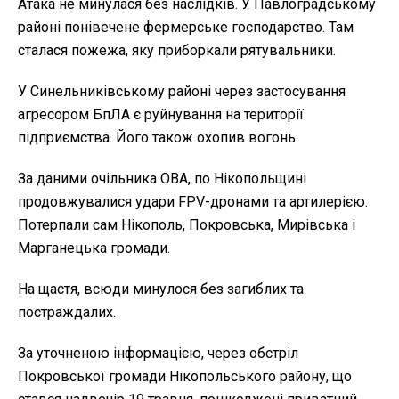
Атака не минулася без наслідків. У Павлоградському
районі понівечене фермерське господарство. Там
сталася пожежа, яку приборкали рятувальники.
У Синельниківському районі через застосування
агресором БпЛА є руйнування на території
підприємства. Його також охопив вогонь.
За даними очільника ОВА, по Нікопольщині
продовжувалися удари FPV-дронами та артилерією.
Потерпали сам Нікополь, Покровська, Мирівська і
Марганецька громади.
На щастя, всюди минулося без загиблих та
постраждалих.
За уточненою інформацією, через обстріл
Покровської громади Нікопольського району, що