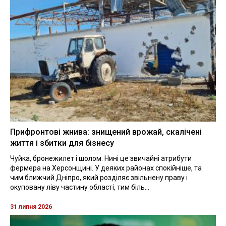
Прифронтові жнива: знищений врожай, скалічені
життя і збитки для бізнесу
Чуйка, бронежилет і шолом. Нині це звичайні атрибути
фермера на Херсонщині. У деяких районах спокійніше, та
чим ближчий Дніпро, який розділяє звільнену праву і
окуповану ліву частину області, тим біль...
31 липня 2026