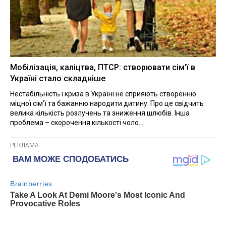
Мобілізація, каліцтва, ПТСР: створювати сім'ї в
Україні стало складніше
Нестабільність і криза в Україні не сприяють створенню
міцної сім'ї та бажанню народити дитину. Про це свідчить
велика кількість розлучень та зниження шлюбів. Інша
проблема – скорочення кількості чоло...