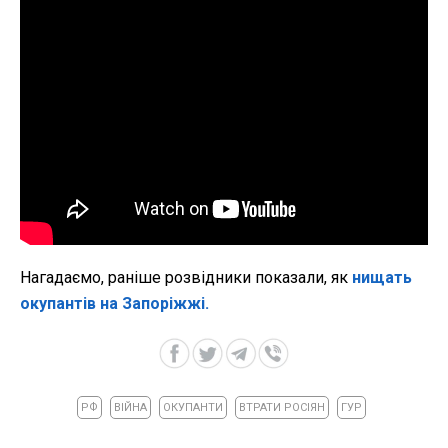
Нагадаємо, раніше розвідники показали, як
нищать
окупантів на Запоріжжі.
РФ
ВІЙНА
ОКУПАНТИ
ВТРАТИ РОСІЯН
ГУР