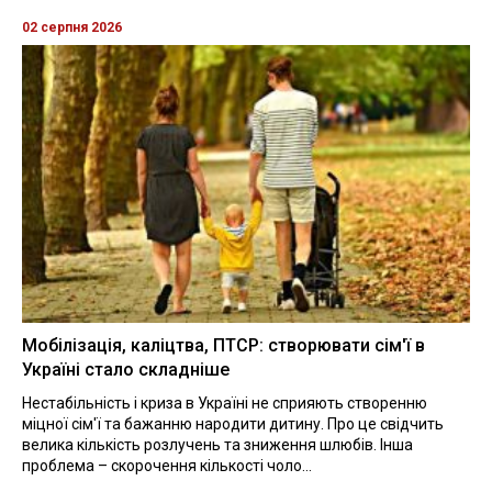
02 серпня 2026
Мобілізація, каліцтва, ПТСР: створювати сім'ї в
Україні стало складніше
Нестабільність і криза в Україні не сприяють створенню
міцної сім'ї та бажанню народити дитину. Про це свідчить
велика кількість розлучень та зниження шлюбів. Інша
проблема – скорочення кількості чоло...