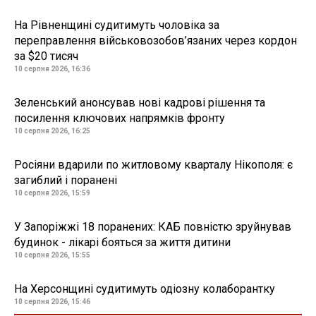
На Рівненщині судитимуть чоловіка за
переправлення військовозобов’язаних через кордон
за $20 тисяч
10 серпня 2026, 16:36
Зеленський анонсував нові кадрові рішення та
посилення ключових напрямків фронту
10 серпня 2026, 16:25
Росіяни вдарили по житловому кварталу Нікополя: є
загиблий і поранені
10 серпня 2026, 15:59
У Запоріжжі 18 поранених: КАБ повністю зруйнував
будинок - лікарі бояться за життя дитини
10 серпня 2026, 15:55
На Херсонщині судитимуть одіозну колаборантку
10 серпня 2026, 15:46