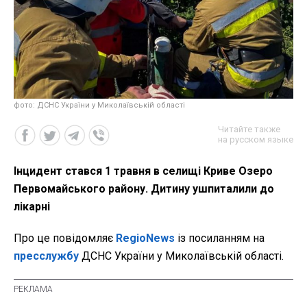
фото: ДСНС України у Миколаївській області
Читайте также
на русском языке
Інцидент стався 1 травня в селищі Криве Озеро
Первомайського району. Дитину ушпиталили до
лікарні
Про це повідомляє
RegioNews
із посиланням на
пресслужбу
ДСНС України у Миколаївській області.