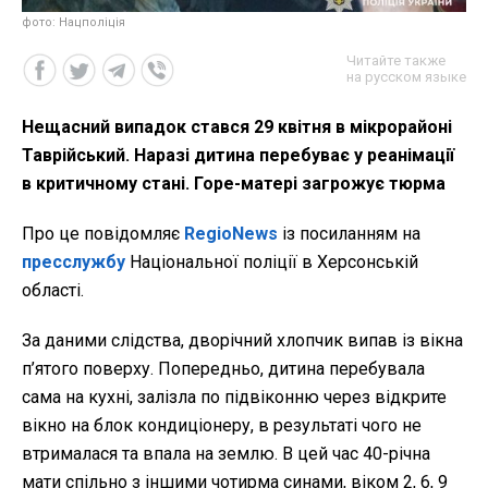
фото: Нацполіція
Читайте также
на русском языке
Нещасний випадок стався 29 квітня в мікрорайоні
Таврійський. Наразі дитина перебуває у реанімації
в критичному стані. Горе-матері загрожує тюрма
Про це повідомляє
RegioNews
із посиланням на
пресслужбу
Національної поліції в Херсонській
області.
За даними слідства, дворічний хлопчик випав із вікна
п’ятого поверху. Попередньо, дитина перебувала
сама на кухні, залізла по підвіконню через відкрите
вікно на блок кондиціонеру
, в результаті чого не
втрималася та впала на землю. В цей час 40-річна
мати спільно з іншими чотирма синами, віком 2, 6, 9