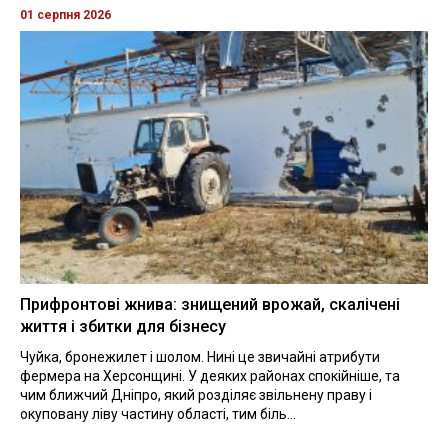
01 серпня 2026
Прифронтові жнива: знищений врожай, скалічені
життя і збитки для бізнесу
Чуйка, бронежилет і шолом. Нині це звичайні атрибути
фермера на Херсонщині. У деяких районах спокійніше, та
чим ближчий Дніпро, який розділяє звільнену праву і
окуповану ліву частину області, тим біль...