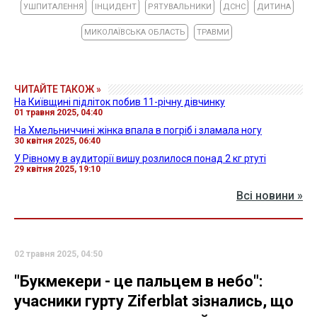
УШПИТАЛЕННЯ
ІНЦИДЕНТ
РЯТУВАЛЬНИКИ
ДСНС
ДИТИНА
МИКОЛАЇВСЬКА ОБЛАСТЬ
ТРАВМИ
ЧИТАЙТЕ ТАКОЖ »
На Київщині підліток побив 11-річну дівчинку
01 травня 2025, 04:40
На Хмельниччині жінка впала в погріб і зламала ногу
30 квітня 2025, 06:40
У Рівному в аудиторії вишу розлилося понад 2 кг ртуті
29 квітня 2025, 19:10
Всі новини »
02 травня 2025, 04:50
"Букмекери - це пальцем в небо":
учасники гурту Ziferblat зізнались, що