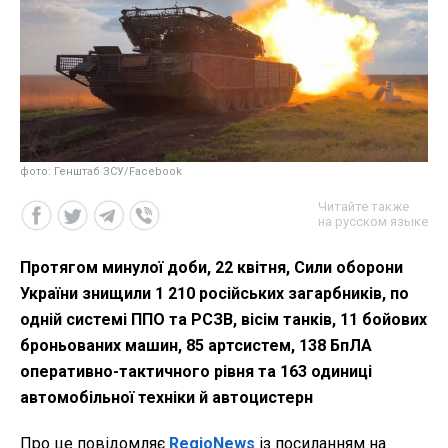
фото: Генштаб ЗСУ/Facebook
Читайте также
на русском языке
Протягом минулої доби, 22 квітня, Сили оборони
України знищили 1 210 російських загарбників, по
одній системі ППО та РСЗВ, вісім танків, 11 бойових
броньованих машин, 85 артсистем, 138 БпЛА
оперативно-тактичного рівня та 163 одиниці
автомобільної техніки й автоцистерн
Про це повідомляє
RegioNews
із посиланням на