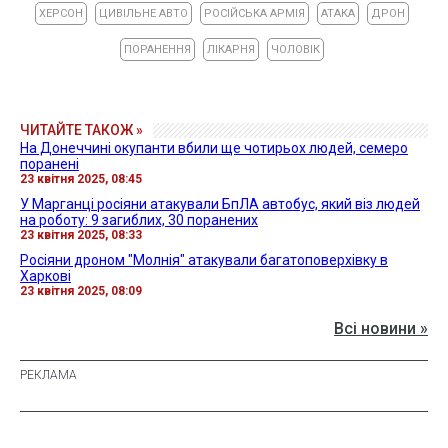
ХЕРСОН
ЦИВІЛЬНЕ АВТО
РОСІЙСЬКА АРМІЯ
АТАКА
ДРОН
ПОРАНЕННЯ
ЛІКАРНЯ
ЧОЛОВІК
ЧИТАЙТЕ ТАКОЖ »
На Донеччині окупанти вбили ще чотирьох людей, семеро
поранені
23 квітня 2025, 08:45
У Марганці росіяни атакували БпЛА автобус, який віз людей
на роботу: 9 загиблих, 30 поранених
23 квітня 2025, 08:33
Росіяни дроном "Молнія" атакували багатоповерхівку в
Харкові
23 квітня 2025, 08:09
Всі новини »