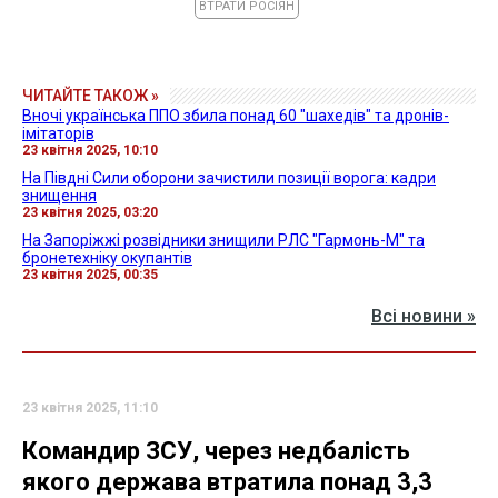
ВТРАТИ РОСІЯН
ЧИТАЙТЕ ТАКОЖ »
Вночі українська ППО збила понад 60 "шахедів" та дронів-
імітаторів
23 квітня 2025, 10:10
На Півдні Сили оборони зачистили позиції ворога: кадри
знищення
23 квітня 2025, 03:20
На Запоріжжі розвідники знищили РЛС "Гармонь-М" та
бронетехніку окупантів
23 квітня 2025, 00:35
Всі новини »
23 квітня 2025, 11:10
Командир ЗСУ, через недбалість
якого держава втратила понад 3,3