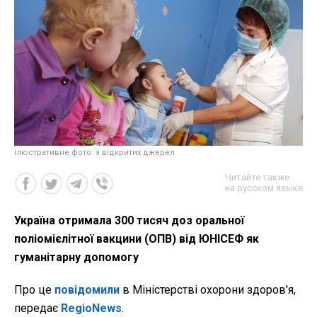
ілюстративне фото: з відкритих джерел
Читайте также
на русском языке
Україна отримала 300 тисяч доз оральної
поліомієлітної вакцини (ОПВ) від ЮНІСЕФ як
гуманітарну допомогу
Про це
повідомили
в Міністерстві охорони здоров'я,
передає
RegioNews
.