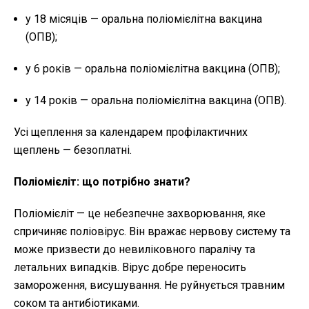
у 18 місяців — оральна поліомієлітна вакцина
(ОПВ);
у 6 років — оральна поліомієлітна вакцина (ОПВ);
у 14 років — оральна поліомієлітна вакцина (ОПВ).
Усі щеплення за календарем профілактичних
щеплень — безоплатні.
Поліомієліт: що потрібно знати?
Поліомієліт — це небезпечне захворювання, яке
спричиняє поліовірус. Він вражає нервову систему та
може призвести до невиліковного паралічу та
летальних випадків. Вірус добре переносить
замороження, висушування. Не руйнується травним
соком та антибіотиками.