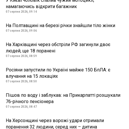
У Києві чоловік спалив чужий мотоцикл,
намагаючись відкрити багажник
07 серпня 2026, 09:14
На Полтавщині на березі річки знайшли тіло жінки
07 серпня 2026, 09:06
На Харківщині через обстріли РФ загинули двоє
людей, ще 18 поранені
07 серпня 2026, 08:59
Росіяни запустили по Україні майже 150 БпЛА: є
влучання на 15 локаціях
07 серпня 2026, 08:50
Пішов по воду і заблукав: на Прикарпатті розшукали
76-річного пенсіонера
07 серпня 2026, 08:47
На Херсонщині через ворожі удари отримали
поранення 32 людини, серед них – дитина