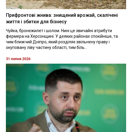
Прифронтові жнива: знищений врожай, скалічені
життя і збитки для бізнесу
Чуйка, бронежилет і шолом. Нині це звичайні атрибути
фермера на Херсонщині. У деяких районах спокійніше, та
чим ближчий Дніпро, який розділяє звільнену праву і
окуповану ліву частину області, тим біль...
31 липня 2026