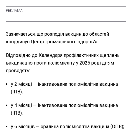
Зазначається, що розподіл вакцин до областей
координує Центр громадського здоров'я.
Відповідно до Календаря профілактичних щеплень
вакцинацію проти поліомієліту у 2025 році дітям
проводять:
у 2 місяці — інактивована поліомієлітна вакцина
(ІПВ);
у 4 місяці — інактивована поліомієлітна вакцина
(ІПВ);
у 6 місяців — оральна поліомієлітна вакцина (ОПВ);