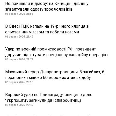
Не прийняли відмову: на Київщині дівчину
зґвалтували одразу троє чоловіків
06 серпня 2026, 21:55
В Одесі ТЦК напали на 19-річного хлопця зі
сльозогінним газом та побили ногами
06 серпня 2026, 21:40
Удар по воєнній промисловості РФ: президент
доручив підготувати спеціальну санкційну операцію
06 серпня 2026, 21:22
Масований терор Дніпропетровщини: 5 загиблих, 6
поранених і майже 60 ворожих атак за добу
06 серпня 2026, 20:56
Ворожий удар по Павлограду: знищено депо
"Укрпошти", загинули дві співробітниці
06 серпня 2026, 20:45