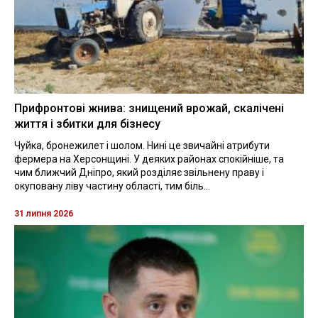
Прифронтові жнива: знищений врожай, скалічені
життя і збитки для бізнесу
Чуйка, бронежилет і шолом. Нині це звичайні атрибути
фермера на Херсонщині. У деяких районах спокійніше, та
чим ближчий Дніпро, який розділяє звільнену праву і
окуповану ліву частину області, тим біль...
31 липня 2026