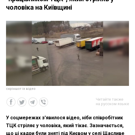
чоловіка на Київщині
скріншот із відео
Читайте также
на русском языке
У соцмережах з'явилося відео, ніби співробітник
ТЦК стріляє у чоловіка, який тікає. Зазначається,
що ці кадри були зняті під Києвом у селі Щасливе