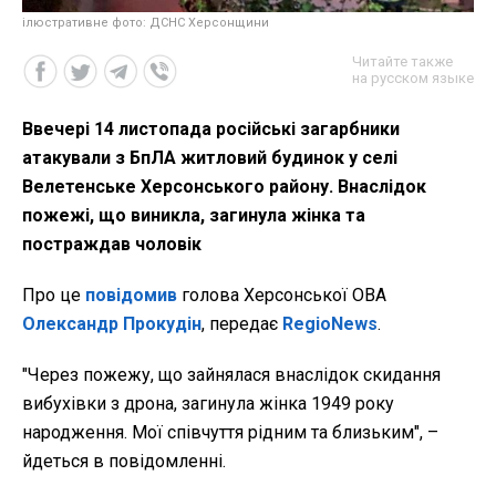
ілюстративне фото: ДСНС Херсонщини
Читайте также
на русском языке
Ввечері 14 листопада російські загарбники
атакували з БпЛА житловий будинок у селі
Велетенське Херсонського району. Внаслідок
пожежі, що виникла, загинула жінка та
постраждав чоловік
Про це
повідомив
голова Херсонської ОВА
Олександр Прокудін
, передає
RegioNews
.
"
Через пожежу, що зайнялася внаслідок скидання
вибухівки з дрона, загинула жінка 1949 року
народження. Мої співчуття рідним та близьким", –
йдеться в повідомленні.