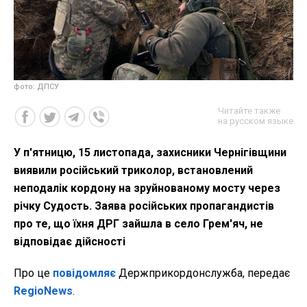
фото: ДПСУ
Читайте также
на русском языке
У п'ятницю, 15 листопада, захисники Чернігівщини
виявили російський триколор, встановлений
неподалік кордону на зруйнованому мосту через
річку Судость. Заява російських пропагандистів
про те, що їхня ДРГ зайшла в село Грем'яч, не
відповідає дійсності
Про це
повідомляє
Держприкордонслужба, передає
RegioNews
.