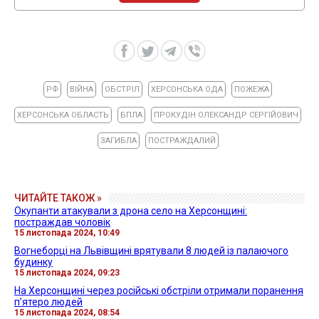
РФ
ВІЙНА
ОБСТРІЛ
ХЕРСОНСЬКА ОДА
ПОЖЕЖА
ХЕРСОНСЬКА ОБЛАСТЬ
БПЛА
ПРОКУДІН ОЛЕКСАНДР СЕРГІЙОВИЧ
ЗАГИБЛА
ПОСТРАЖДАЛИЙ
ЧИТАЙТЕ ТАКОЖ »
Окупанти атакували з дрона село на Херсонщині:
постраждав чоловік
15 листопада 2024, 10:49
Вогнеборці на Львівщині врятували 8 людей із палаючого
будинку
15 листопада 2024, 09:23
На Херсонщині через російські обстріли отримали поранення
пʼятеро людей
15 листопада 2024, 08:54