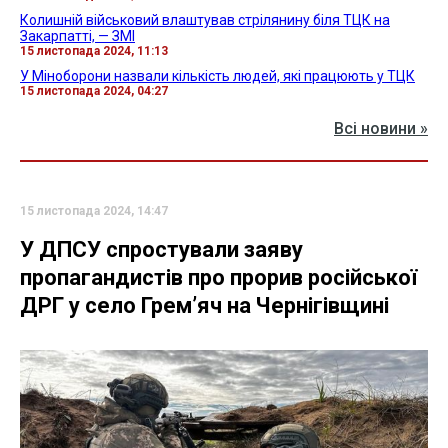
Колишній військовий влаштував стрілянину біля ТЦК на
Закарпатті, — ЗМІ
15 листопада 2024, 11:13
У Міноборони назвали кількість людей, які працюють у ТЦК
15 листопада 2024, 04:27
Всі новини »
15 листопада 2024, 14:47
У ДПСУ спростували заяву
пропагандистів про прорив російської
ДРГ у село Гремʼяч на Чернігівщині