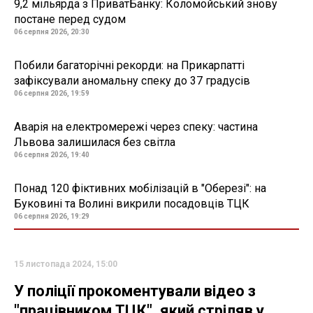
9,2 мільярда з ПриватБанку: Коломойський знову
постане перед судом
06 серпня 2026, 20:30
Побили багаторічні рекорди: на Прикарпатті
зафіксували аномальну спеку до 37 градусів
06 серпня 2026, 19:59
Аварія на електромережі через спеку: частина
Львова залишилася без світла
06 серпня 2026, 19:40
Понад 120 фіктивних мобілізацій в "Оберезі": на
Буковині та Волині викрили посадовців ТЦК
06 серпня 2026, 19:29
15 листопада 2024, 15:00
У поліції прокоментували відео з
"працівником ТЦК", який стріляв у