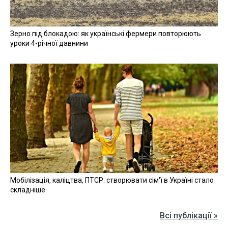
Зерно під блокадою: як українські фермери повторюють
уроки 4-річної давнини
Мобілізація, каліцтва, ПТСР: створювати сім'ї в Україні стало
складніше
Всі публікації »