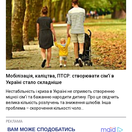
Мобілізація, каліцтва, ПТСР: створювати сім'ї в
Україні стало складніше
Нестабільність і криза в Україні не сприяють створенню
міцної сім'ї та бажанню народити дитину. Про це свідчить
велика кількість розлучень та зниження шлюбів. Інша
проблема – скорочення кількості чоло...