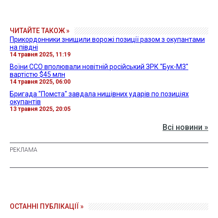
ЧИТАЙТЕ ТАКОЖ »
Прикордонники знищили ворожі позиції разом з окупантами
на півдні
14 травня 2025, 11:19
Воїни ССО вполювали новітній російський ЗРК "Бук-М3"
вартістю $45 млн
14 травня 2025, 06:00
Бригада "Помста" завдала нищівних ударів по позиціях
окупантів
13 травня 2025, 20:05
Всі новини »
ОСТАННІ ПУБЛІКАЦІЇ »