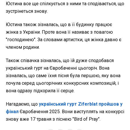
Юстина все ще спілкується з ними та сподівається, що
зустрінеться знову.
Юстина також зізналась, що в її будинку працює
жінка з України. Проте вона її називає з повагою
"господинею". За словами артистки, ця жінка давно є
членом родини.
Також співачка зізналась, що їй дуже сподобався
український гурт на Євробаченні цьогоріч. Вона
зізналась, що саме їхня пісня була першою, яку вона
почула серед цьогорічних конкурсних композицій, і
вона одразу підкорила її серце.
Нагадаємо, що
український гурт Ziferblat пройшов у
фінал
Євробачення 2025. Вони виступлять на конкурсі
знову вже 17 травня з піснею "Bird of Pray".