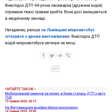
Внаслідок ДТП 44-річна пасажирка (дружина водія)
отримала тяжкі травми хребта. Вона досі залишається
в медичному закладі.
Нагадаємо, раніше
на Львівщині мікроавтобус
зіткнувся з двома вантажівками
. Внаслідок ДТП
водій мікроавтобуса загинув на місці.
ДТП
ЧИТАЙТЕ ТАКОЖ »
Мобілізований смикнув за кермо: в Києві сталась ДТП з авто
ТЦК
15 травня 2025, 00:15
На Житомирщині водійка збила пенсіонерку
14 травня 2025, 20:05