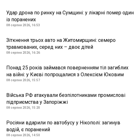
Удар дрона по ринку на Сумщині: у лікарні помер один
із поранених
08 серпня 2026, 16:53
Зіткнення трьох авто на Житомирщині: семеро
травмованих, серед них – двоє дітей
08 серпня 2026, 16:26
Понад 25 років займався поверненням тіл загиблих
на війні: у Києві попрощалися з Олексієм Юковим
08 серпня 2026, 15:57
Війська РФ атакували безпілотниками промислові
підприємства у Запоріжжі
08 серпня 2026, 15:20
Росіяни вдарили по автобусу у Нікополі: загинув
водій, є поранений
08 серпня 2026, 14:50