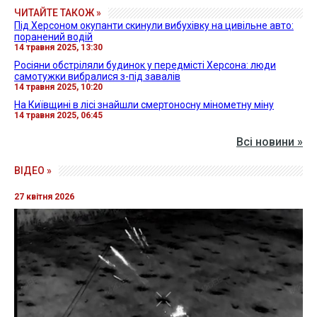
ЧИТАЙТЕ ТАКОЖ »
Під Херсоном окупанти скинули вибухівку на цивільне авто:
поранений водій
14 травня 2025, 13:30
Росіяни обстріляли будинок у передмісті Херсона: люди
самотужки вибралися з-під завалів
14 травня 2025, 10:20
На Київщині в лісі знайшли смертоносну мінометну міну
14 травня 2025, 06:45
Всі новини »
ВІДЕО »
27 квітня 2026