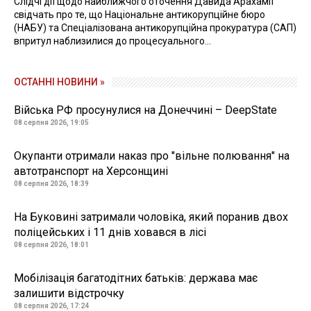
Слідчі дії щодо найближчого оточення Давида Арахамії
свідчать про те, що Національне антикорупційне бюро
(НАБУ) та Спеціалізована антикорупційна прокуратура (САП)
впритул наблизилися до процесуального...
ОСТАННІ НОВИНИ »
Війська РФ просунулися на Донеччині – DeepState
08 серпня 2026, 19:05
Окупанти отримали наказ про "вільне полювання" на
автотранспорт на Херсонщині
08 серпня 2026, 18:39
На Буковині затримали чоловіка, який поранив двох
поліцейських і 11 днів ховався в лісі
08 серпня 2026, 18:01
Мобілізація багатодітних батьків: держава має
залишити відстрочку
08 серпня 2026, 17:24