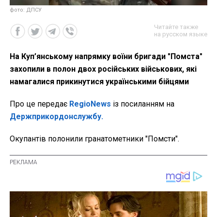
фото: ДПСУ
Читайте также
на русском языке
На Куп’янському напрямку воїни бригади "Помста"
захопили в полон двох російських військових, які
намагалися прикинутися українськими бійцями
Про це передає
RegioNews
із посиланням на
Держприкордонслужбу.
Окупантів полонили г
ранатометники "Помсти".