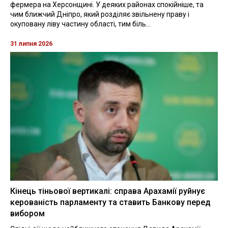
фермера на Херсонщині. У деяких районах спокійніше, та
чим ближчий Дніпро, який розділяє звільнену праву і
окуповану ліву частину області, тим біль...
31 липня 2026
Кінець тіньової вертикалі: справа Арахамії руйнує
керованість парламенту та ставить Банкову перед
вибором