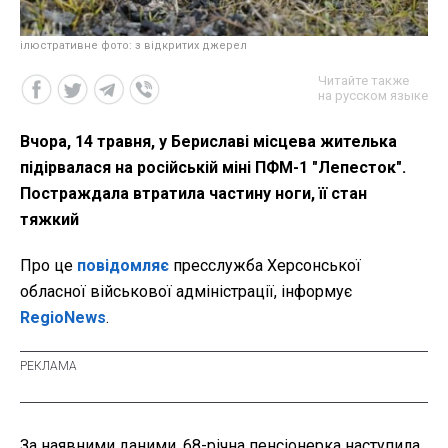
ілюстративне фото: з відкритих джерел
Читайте также
на русском языке
Вчора, 14 травня, у Бериславі місцева жителька
підірвалася на російській міні ПФМ-1 "Лепесток".
Постраждала втратила частину ноги, її стан
тяжкий
Про це
повідомляє
пресслужба Херсонської
обласної військової адміністрації, інформує
RegioNews
.
За наявними даними, 68-річна пенсіонерка наступила