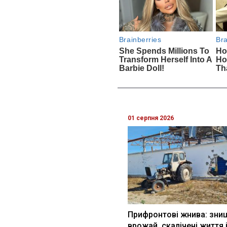
01 серпня 2026
Прифронтові жнива: зни
врожай, скалічені життя 