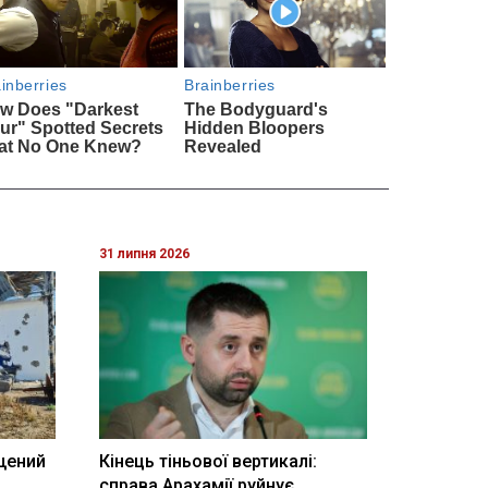
31 липня 2026
щений
Кінець тіньової вертикалі:
і
справа Арахамії руйнує