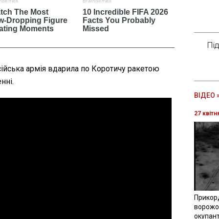
Пі
сійська армія вдарила по Коротичу ракетою
нні.
ВІДЕО 
27 квітн
Прикор
ворожої
окупант