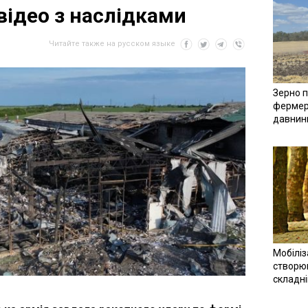
відео з наслідками
Читайте также на русском языке
Зерно п
фермер
давнин
Мобіліз
створюв
складн