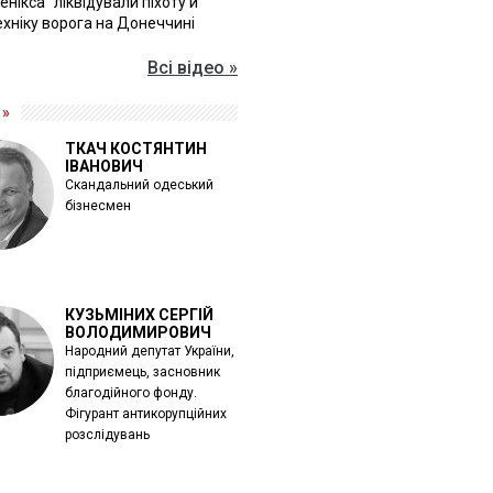
Фенікса" ліквідували піхоту й
хніку ворога на Донеччині
Всі відео »
 »
ТКАЧ КОСТЯНТИН
ІВАНОВИЧ
Скандальний одеський
бізнесмен
КУЗЬМІНИХ СЕРГІЙ
ВОЛОДИМИРОВИЧ
Народний депутат України,
підприємець, засновник
благодійного фонду.
Фігурант антикорупційних
розслідувань