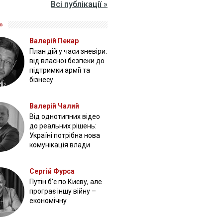
Всі публікації »
»
Валерій Пекар
План дій у часи зневіри:
від власної безпеки до
підтримки армії та
бізнесу
Валерій Чалий
Від однотипних відео
до реальних рішень:
Україні потрібна нова
комунікація влади
Сергій Фурса
Путін б'є по Києву, але
програє іншу війну –
економічну