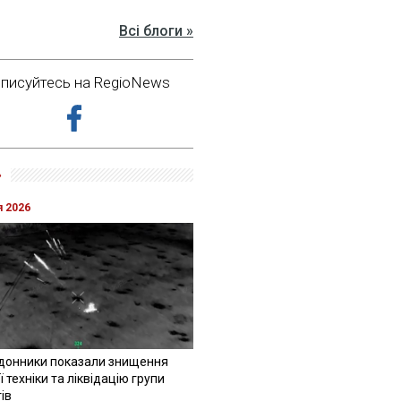
Всі блоги »
дписуйтесь на RegioNews
»
я 2026
донники показали знищення
 техніки та ліквідацію групи
ів