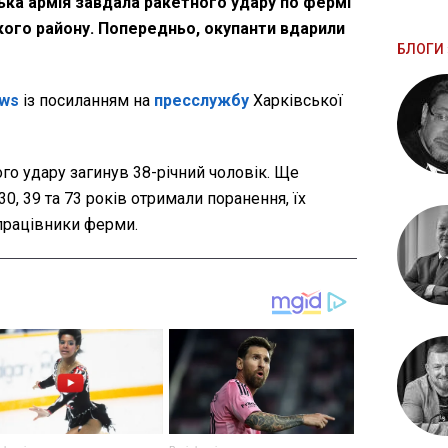
ська армія завдала ракетного удару по фермі
кого району. Попередньо, окупанти вдарили
БЛОГИ 
ws
із посиланням на
пресслужбу
Харківської
го удару загинув 38-річний чоловік. Ще
30, 39 та 73 років отримали поранення, їх
 працівники ферми.