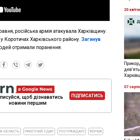
20 квітн
травня, російська армія атакувала Харківщину.
у Коротичах Харківського району.
Загинув
людей отримали поранення.
Прикор
девʼять
Харків
07 серп
ПІДПИСАТИСЬ
писуйся, щоб дізнаватись
новини першим
КА ОБЛАСТЬ
РАКЕТНИЙ УДАР
ПОСТРАЖДАЛІ
ФЕРМА