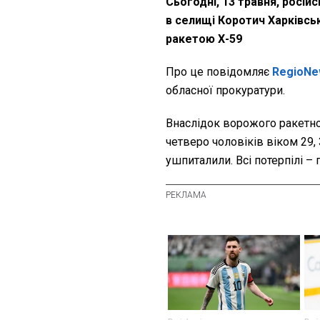
Сьогодні, 13 травня, росій
в селищі Коротич Харківсь
ракетою Х-59
Про це повідомляє
RegioNe
обласної прокуратури.
Внаслідок ворожого ракетно
четверо чоловіків віком 29, 
ушпиталили. Всі потерпілі –