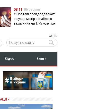
08:11
06 серпня
У Полтаві псевдоадвокат
ошукав матір загиблого
захисника на 1,75 млн грн
|
UA
RU
Відео
Блоги
АЦІЇ »