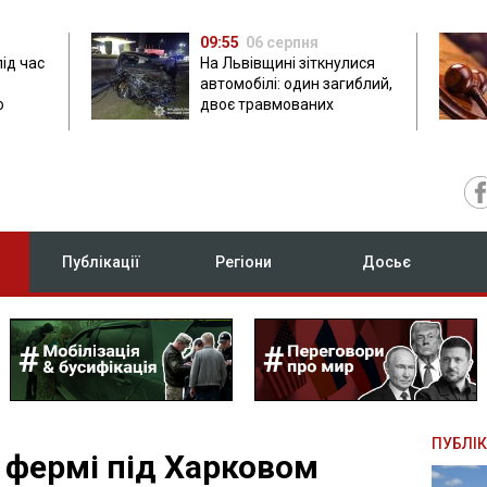
09:55
06 серпня
під час
На Львівщині зіткнулися
автомобілі: один загиблий,
ю
двоє травмованих
Публікації
Регіони
Досьє
ПУБЛІК
 фермі під Харковом