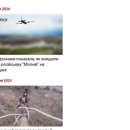
я 2026
донники показали, як знищили
 російських "Молній" на
щині
ня 2025