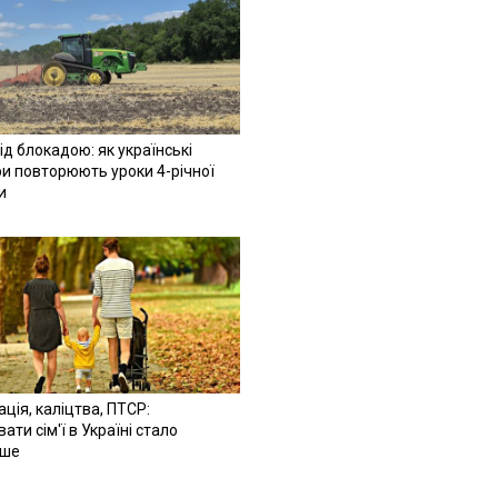
ід блокадою: як українські
и повторюють уроки 4-річної
и
ація, каліцтва, ПТСР:
ати сім'ї в Україні стало
іше