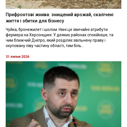
Прифронтові жнива: знищений врожай, скалічені
життя і збитки для бізнесу
Чуйка, бронежилет і шолом. Нині це звичайні атрибути
фермера на Херсонщині. У деяких районах спокійніше, та
чим ближчий Дніпро, який розділяє звільнену праву і
окуповану ліву частину області, тим біль...
31 липня 2026