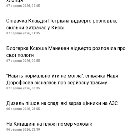
хлопця
07 серпня 2026, 07:05
Співачка Клавдія Петрівна відверто розповіла,
скільки витрачає у Києві
07 серпня 2026, 01:35
Блогерка Ксюша Манекен відверто розповіла про
свої пологи
07 серпня 2026, 00:55
"Навіть нормально йти не могла": співачка Надя
Дорофєєва зізналась про серйозну травму
07 серпня 2026, 00:35
Дизель пішов на спад: які зараз цінники на АЗС
06 серпня 2026, 23:55
На Київщині на пляжі помер чоловік
06 серпня 2026, 23:30