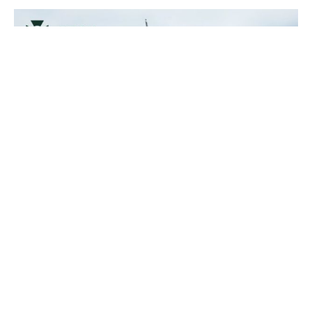
Прикордонники показали, як знищили девʼять російських
"Молній" на Харківщині
07 серпня 2025