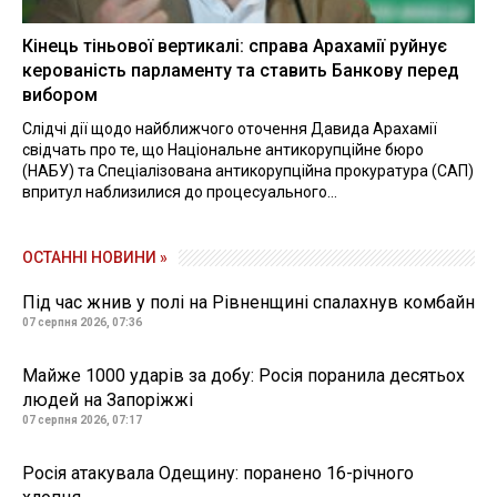
Кінець тіньової вертикалі: справа Арахамії руйнує
керованість парламенту та ставить Банкову перед
вибором
Слідчі дії щодо найближчого оточення Давида Арахамії
свідчать про те, що Національне антикорупційне бюро
(НАБУ) та Спеціалізована антикорупційна прокуратура (САП)
впритул наблизилися до процесуального...
ОСТАННІ НОВИНИ »
Під час жнив у полі на Рівненщині спалахнув комбайн
07 серпня 2026, 07:36
Майже 1000 ударів за добу: Росія поранила десятьох
людей на Запоріжжі
07 серпня 2026, 07:17
Росія атакувала Одещину: поранено 16-річного