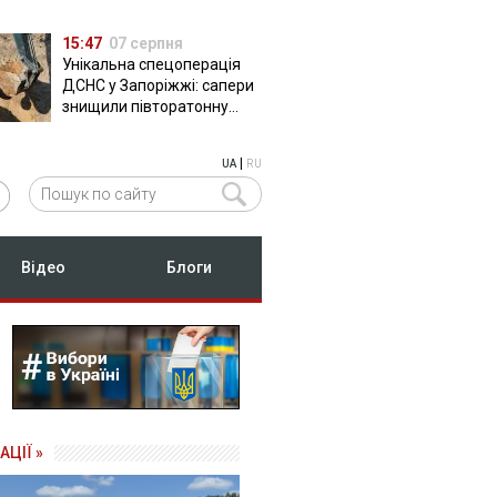
15:47
07 серпня
Унікальна спецоперація
ДСНС у Запоріжжі: сапери
знищили півторатонну
російську авіабомбу
ФАБ-500
|
UA
RU
Відео
Блоги
АЦІЇ »