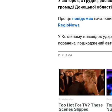
У вівторок, 3 грудня, росій
громаді Донецької області
Про це
повідомив
начальни
RegioNews
.
У Котлиному внаслідок удар
поранена, пошкоджений авт