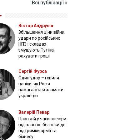
Всі публікації »
»
Віктор Андрусів
Збільшення ціни війни:
удари по російських
НПЗ і складах
змушують Путіна
рахувати гроші
Сергій Фурса
Один удар – і хвиля
паніки: як Росія
намагається зламати
українців
Валерій Пекар
План дій у часи зневіри:
від власної безпеки до
підтримки армії та
бізнесу