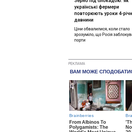
Зерно під блокадою: як
українські фермери
повторюють уроки 4-річн
давнини
Ціни обвалилися, коли стало
зрозуміло, що Росія заблоку
порти