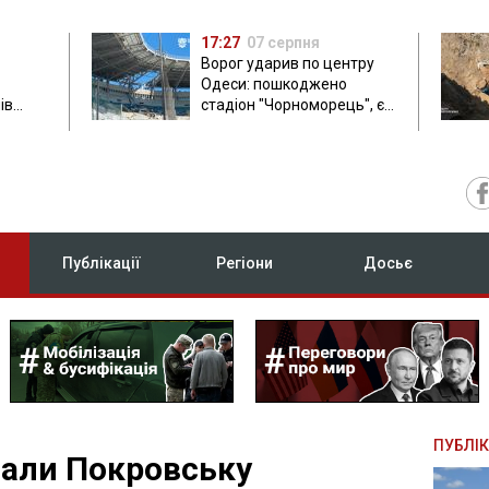
17:27
07 серпня
Ворог ударив по центру
Одеси: пошкоджено
ів
стадіон "Чорноморець", є
ла: в
постраждала
Публікації
Регіони
Досьє
ПУБЛІК
вали Покровську