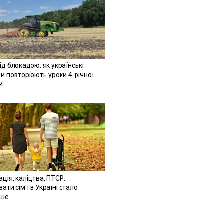
ід блокадою: як українські
и повторюють уроки 4-річної
и
ація, каліцтва, ПТСР:
ати сім'ї в Україні стало
іше