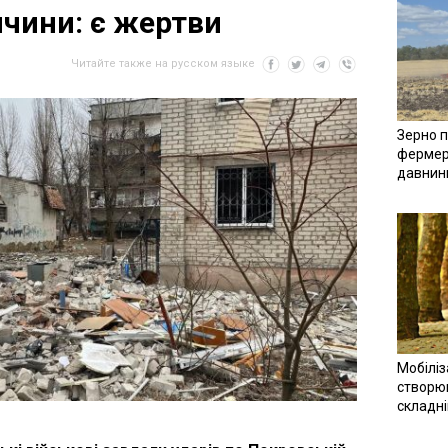
чини: є жертви
Читайте также на русском языке
Зерно п
фермер
давнин
Мобіліз
створюв
складн