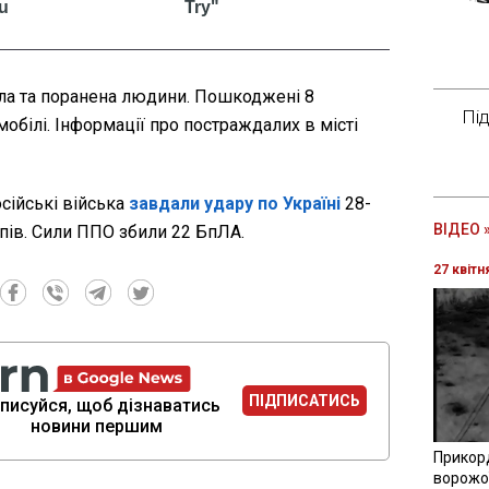
ла та поранена людини. Пошкоджені 8
Пі
мобілі. Інформації про постраждалих в місті
осійські війська
завдали удару по Україні
28-
ВІДЕО 
пів. Сили ППО збили 22 БпЛА.
27 квітн
ПІДПИСАТИСЬ
писуйся, щоб дізнаватись
новини першим
Прикор
ворожої