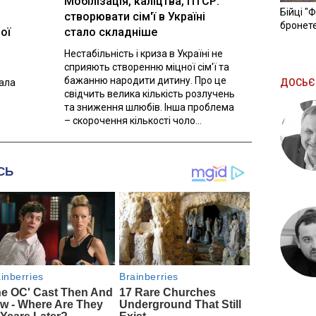
Мобілізація, каліцтва, ПТСР:
Бійці "
створювати сім'ї в Україні
бронете
ої
стало складніше
Нестабільність і криза в Україні не
сприяють створенню міцної сім'ї та
бажанню народити дитину. Про це
вала
ДОСЬЄ
свідчить велика кількість розлучень
та зниження шлюбів. Інша проблема
– скорочення кількості чоло...