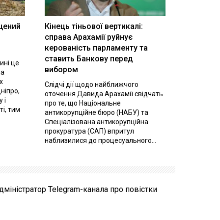
щений
Кінець тіньової вертикалі:
і
справа Арахамії руйнує
керованість парламенту та
ставить Банкову перед
ині це
вибором
на
х
Слідчі дії щодо найближчого
ніпро,
оточення Давида Арахамії свідчать
 і
про те, що Національне
ті, тим
антикорупційне бюро (НАБУ) та
Спеціалізована антикорупційна
прокуратура (САП) впритул
наблизилися до процесуального...
міністратор Telegram-канала про повістки