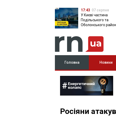
17:43
07 серпня
У Києві частина
Подільського та
Оболонського район
залишилася без світ
чому причина
Головна
Новини
Росіяни атаку