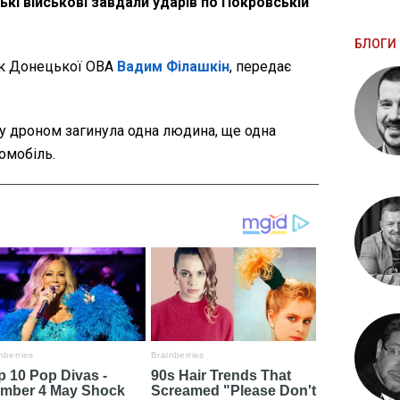
ські військові завдали ударів по Покровській
БЛОГИ 
к Донецької ОВА
Вадим Філашкін
, передає
у дроном загинула одна людина, ще одна
омобіль.