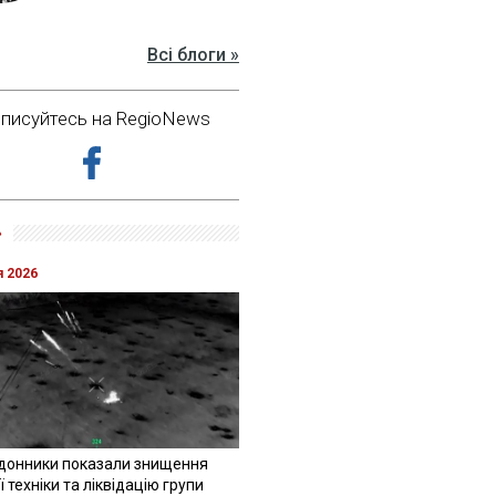
Всі блоги »
дписуйтесь на RegioNews
»
я 2026
донники показали знищення
 техніки та ліквідацію групи