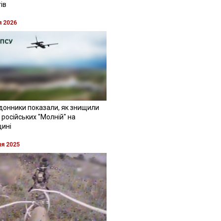
ів
я 2026
донники показали, як знищили
 російських "Молній" на
щині
ня 2025