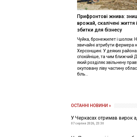
Прифронтові жнива: зни
врожай, скалічені життя 
збитки для бізнесу
Чуйка, бронежилет і шолом. Н
звичайні атрибути фермера 
Херсонщині. У деяких района
спокійніше, та чим ближчий Д
який розділяє звільнену праву
окуповану ліву частину облас
біль...
ОСТАННІ НОВИНИ »
У Черкасах отримав вирок ад
07 серпня 2026, 23:30