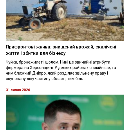
Прифронтові жнива: знищений врожай, скалічені
життя і збитки для бізнесу
Чуйка, бронежилет і шолом. Нині це звичайні атрибути
фермера на Херсонщині. У деяких районах спокійніше, та
чим ближчий Дніпро, який розділяє звільнену праву і
окуповану ліву частину області, тим біль...
31 липня 2026