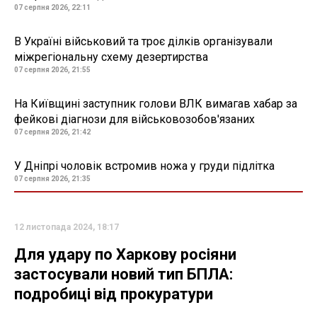
07 серпня 2026, 22:11
В Україні військовий та троє ділків організували
міжрегіональну схему дезертирства
07 серпня 2026, 21:55
На Київщині заступник голови ВЛК вимагав хабар за
фейкові діагнози для військовозобов'язаних
07 серпня 2026, 21:42
У Дніпрі чоловік встромив ножа у груди підлітка
07 серпня 2026, 21:35
12 листопада 2024, 18:17
Для удару по Харкову росіяни
застосували новий тип БПЛА:
подробиці від прокуратури