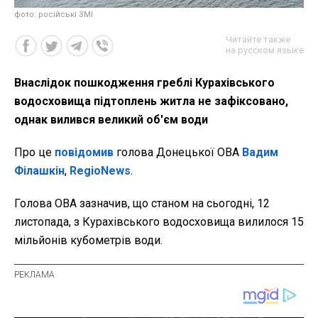
фото: російські ЗМІ
Читайте также
на русском языке
Внаслідок пошкодження греблі Курахівського
водосховища підтоплень житла не зафіксовано,
однак вилився великий об'єм води
Про це
повідомив
голова Донецької ОВА
Вадим
Філашкін
,
RegioNews
.
Голова ОВА зазначив, що станом на сьогодні, 12
листопада, з Курахівського водосховища вилилося 15
мільйонів кубометрів води.