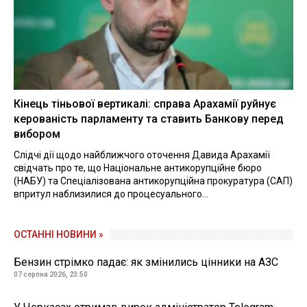
Кінець тіньової вертикалі: справа Арахамії руйнує
керованість парламенту та ставить Банкову перед
вибором
Слідчі дії щодо найближчого оточення Давида Арахамії
свідчать про те, що Національне антикорупційне бюро
(НАБУ) та Спеціалізована антикорупційна прокуратура (САП)
впритул наблизилися до процесуального...
ОСТАННІ НОВИНИ »
Бензин стрімко падає: як змінились цінники на АЗС
07 серпня 2026, 23:50