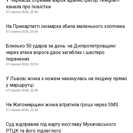
У Черкасах отримав вирок адміністратор Telegram-
канала про повістки
07 серпня 2026, 23:30
На Прикарпатті іномарка збила маленького хлопчика
07 серпня 2026, 23:00
Близько 50 ударів за день: на Дніпропетровщині
через атаки ворога двоє загиблих і шестеро
поранених
07 серпня 2026, 22:54
У Львові жінка з ножем накинулась на людину прямо
у маршрутці
07 серпня 2026, 22:40
На Житомирщині жінка втратила гроші через SMS
07 серпня 2026, 22:20
Суд відправив під варту ексглаву Мукачівського
РТЦК та його підлеглого