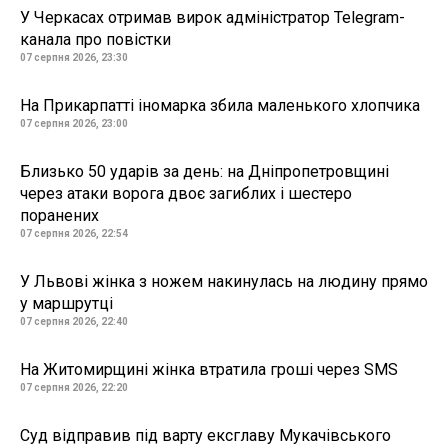
У Черкасах отримав вирок адміністратор Telegram-
канала про повістки
07 серпня 2026, 23:30
На Прикарпатті іномарка збила маленького хлопчика
07 серпня 2026, 23:00
Близько 50 ударів за день: на Дніпропетровщині
через атаки ворога двоє загиблих і шестеро
поранених
07 серпня 2026, 22:54
У Львові жінка з ножем накинулась на людину прямо
у маршрутці
07 серпня 2026, 22:40
На Житомирщині жінка втратила гроші через SMS
07 серпня 2026, 22:20
Суд відправив під варту ексглаву Мукачівського