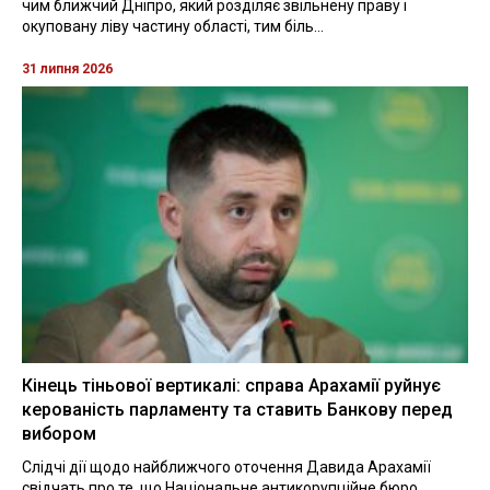
чим ближчий Дніпро, який розділяє звільнену праву і
окуповану ліву частину області, тим біль...
31 липня 2026
Кінець тіньової вертикалі: справа Арахамії руйнує
керованість парламенту та ставить Банкову перед
вибором
Слідчі дії щодо найближчого оточення Давида Арахамії
свідчать про те, що Національне антикорупційне бюро