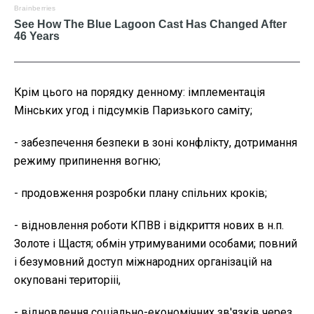
Крім цього на порядку денному: імплементація
Мінських угод і підсумків Паризького саміту;
- забезпечення безпеки в зоні конфлікту, дотримання
режиму припинення вогню;
- продовження розробки плану спільних кроків;
- відновлення роботи КПВВ і відкриття нових в н.п.
Золоте і Щастя; обмін утримуваними особами; повний
і безумовний доступ міжнародних організацій на
окуповані територііі,
- відновлення соціально-економічних зв'язків через