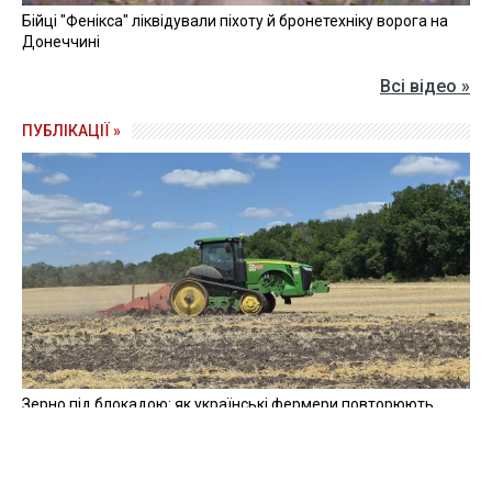
Бійці "Фенікса" ліквідували піхоту й бронетехніку ворога на
Донеччині
Всі відео »
ПУБЛІКАЦІЇ »
Зерно під блокадою: як українські фермери повторюють
уроки 4-річної давнини