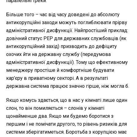
паралельні треки.
Більше того – час від часу доведені до абсолюту
антикорупційні заходи можуть поглиблювати прірву
адміністративної дисфункції. Найпростіший приклад:
довічний статус PEP для державних службовців (як
антикорупційний захід) призводить до дефіциту
охочих йти на державну службу (передумова
адміністративної дисфункції). Тому що ефективному
менеджеру простіше й комфортніше будувати
кар’єру в приватному секторі. А в результаті
державна система працює значно гірше, ніж могла б.
Якщо комусь здається, що в нас у кімнаті лише один
слон, то він помиляється – слонів у кімнаті
щонайменше два. Якщо ми будемо боротися з
першим і не помічати другого, то рівень ризиків для
системи зберігатиметься. Боротьба з корупцією має