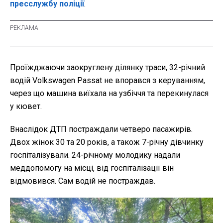
пресслужбу поліції
.
Проїжджаючи заокруглену ділянку траси, 32-річний
водій Volkswagen Passat не впорався з керуванням,
через що машина виїхала на узбіччя та перекинулася
у кювет.
Внаслідок ДТП постраждали четверо пасажирів.
Двох жінок 30 та 20 років, а також 7-річну дівчинку
госпіталізували. 24-річному молодику надали
меддопомогу на місці, від госпіталізації він
відмовився. Сам водій не постраждав.