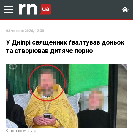
03 червня 2026, 12:30
У Дніпрі священник ґвалтував доньок
та створював дитяче порно
Фото: прокуратура