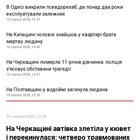
В Одесі викрили псевдорехаб, де понад два роки
експлуатували залежних
10 серпня 2026, 15:27
На Київщині чоловік знайшов у квартирі брата
мертву людину
10 серпня 2026, 14:40
На Черкащині померла 11-річна дівчинка: поліція
з'ясовує обставини трагедії
10 серпня 2026, 14:37
На Полтавщині у водоймі загинула людина
10 серпня 2026, 14:20
03 червня 2026, 12:24
На Черкащині автівка злетіла у кювет
і перекинулася: четверо травмованих