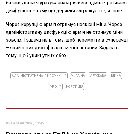
балансуватися урахуванням ризиків адміністративної
дисфункції – тому що державі загрожує і те, й інше.
Через корупцію армія отримує неякісні міни. Через
адміністративну дисфункцію армія не отримує міни
зовсім. І задача не в тому, щоб перемогти в суперечці
– який з цих двох фіналів менш поганий. Задача в
тому, щоб уникнути їх обох.
АДМІНІСТРАТИВНА ДИСФУНКЦІЯ
УКРАЇНА
ДЕРЖАВА
ВІЙНА
ФРОНТ
КОРУПЦІЯ
03 червня 2026, 11:42