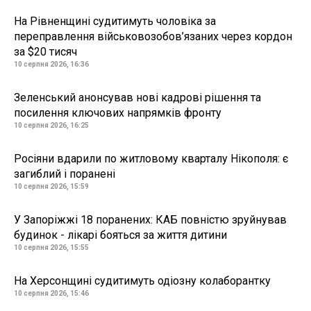
На Рівненщині судитимуть чоловіка за
переправлення військовозобов’язаних через кордон
за $20 тисяч
10 серпня 2026, 16:36
Зеленський анонсував нові кадрові рішення та
посилення ключових напрямків фронту
10 серпня 2026, 16:25
Росіяни вдарили по житловому кварталу Нікополя: є
загиблий і поранені
10 серпня 2026, 15:59
У Запоріжжі 18 поранених: КАБ повністю зруйнував
будинок - лікарі бояться за життя дитини
10 серпня 2026, 15:55
На Херсонщині судитимуть одіозну колаборантку
10 серпня 2026, 15:46