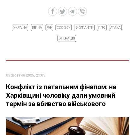
УКРАЇНА
ВІЙНА
РФ
ССО ЗСУ
ОКУПАНТИ
ППО
АТАКА
ОПЕРАЦІЯ
03 жовтня 2025, 21:05
Конфлікт із летальним фіналом: на
Харківщині чоловіку дали умовний
термін за вбивство військового