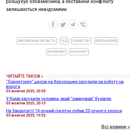
розшукує зловмисника, а обставини конфлікту
залишаються невідомими.
ХАРКІВСЬКА ОБЛАСТЬ
СУД
УБИВСТВО
ВІЙСЬКОВИЙ
КРИМІНАЛ
КОНФЛІКТ
ЧИТАЙТЕ ТАКОЖ »
"Директорку" школи на Херсонщині засудили за роботу на
ворога
03 жовтня 2025, 20:55
У Києві засудили чоловіка, який "замінував" будівлю
03 жовтня 2025, 20:15
На Закарпатті 14-річний підліток побив 20-річного хлопця
03 жовтня 2025, 19:52
Всі новини »