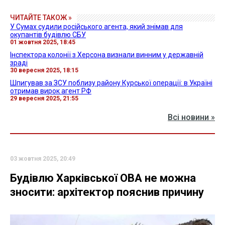
ЧИТАЙТЕ ТАКОЖ »
У Сумах судили російського агента, який знімав для
окупантів будівлю СБУ
01 жовтня 2025, 18:45
Інспектора колонії з Херсона визнали винним у державній
зраді
30 вересня 2025, 18:15
Шпигував за ЗСУ поблизу району Курської операції: в Україні
отримав вирок агент РФ
29 вересня 2025, 21:55
Всі новини »
03 жовтня 2025, 20:49
Будівлю Харківської ОВА не можна
зносити: архітектор пояснив причину