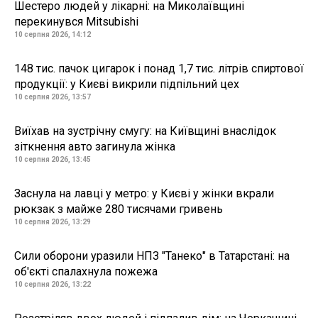
Шестеро людей у лікарні: на Миколаївщині
перекинувся Mitsubishi
10 серпня 2026, 14:12
148 тис. пачок цигарок і понад 1,7 тис. літрів спиртової
продукції: у Києві викрили підпільний цех
10 серпня 2026, 13:57
Виїхав на зустрічну смугу: на Київщині внаслідок
зіткнення авто загинула жінка
10 серпня 2026, 13:45
Заснула на лавці у метро: у Києві у жінки вкрали
рюкзак з майже 280 тисячами гривень
10 серпня 2026, 13:29
Сили оборони уразили НПЗ "Танеко" в Татарстані: на
об'єкті спалахнула пожежа
10 серпня 2026, 13:22