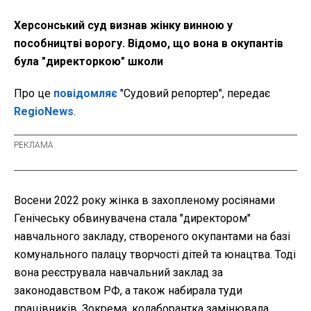
Херсонський суд визнав жінку винною у
пособництві ворогу. Відомо, що вона в окупантів
була "директоркою" школи
Про це
повідомляє
"Судовий репортер", передає
RegioNews
.
Восени 2022 року жінка в захопленому росіянами
Генічеську обвинувачена стала "директором"
навчального закладу, створеного окупантами на базі
комунального палацу творчості дітей та юнацтва. Тоді
вона реєструвала навчальний заклад за
законодавством РФ, а також набирала туди
працівників. Зокрема, колаборантка замінювала