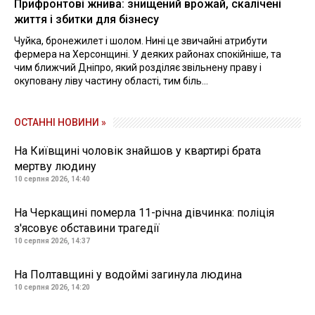
Прифронтові жнива: знищений врожай, скалічені
життя і збитки для бізнесу
Чуйка, бронежилет і шолом. Нині це звичайні атрибути
фермера на Херсонщині. У деяких районах спокійніше, та
чим ближчий Дніпро, який розділяє звільнену праву і
окуповану ліву частину області, тим біль...
ОСТАННІ НОВИНИ »
На Київщині чоловік знайшов у квартирі брата
мертву людину
10 серпня 2026, 14:40
На Черкащині померла 11-річна дівчинка: поліція
з'ясовує обставини трагедії
10 серпня 2026, 14:37
На Полтавщині у водоймі загинула людина
10 серпня 2026, 14:20