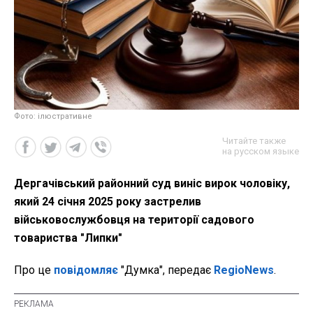
Фото: ілюстративне
Читайте также
на русском языке
Дергачівський районний суд виніс вирок чоловіку,
який 24 січня 2025 року застрелив
військовослужбовця на території садового
товариства "Липки"
Про це
повідомляє
"Думка", передає
RegioNews
.