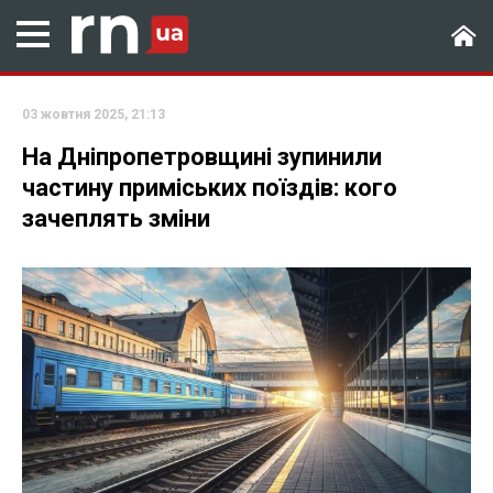
03 жовтня 2025, 21:13
На Дніпропетровщині зупинили
частину приміських поїздів: кого
зачеплять зміни