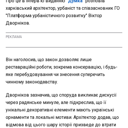
Про це в інтерв’ю виданню
"Думка"
розповів
харківський архітектор, урбаніст та співзасновник ГО
"Платформа урбаністичного розвитку" Віктор
Дворніков.
Він наголосив, що закон дозволяє лише
реставраційні роботи, зокрема консервацію, і будь-
яке перебудовування чи знесення суперечить
чинному законодавству.
Дворніков зазначив, що споруда викликає дискусії
через радянське минуле, але підкреслив, що її
унікальні декоративні елементи мають українські
орнаменти та локальні мотиви. Архітектор додав, що
відмова від цього шару історії призведе до втрати