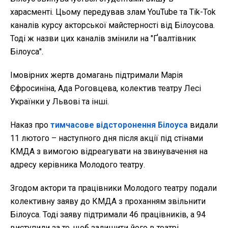
харасменті. Цьому передував злам YouTube та Tik-Tok
каналів курсу акторської майстерності від Білоусова.
Тоді ж назви цих каналів змінили на "Ґвалтівник
Білоуса".
Імовірних жертв домагань підтримали Марія
Єфросиніна, Ада Роговцева, колектив театру Лесі
Українки у Львові та інші.
Наказ про
тимчасове відсторонення Білоуса
видали
11 лютого – наступного дня після акції під стінами
КМДА з вимогою відреагувати на звинувачення на
адресу керівника Молодого театру.
Згодом актори та працівники Молодого театру подали
колективну заяву до КМДА з проханням звільнити
Білоуса. Тоді заяву підтримали 46 працівників, а 94
виступили за те, щоб залишити його в театрі.