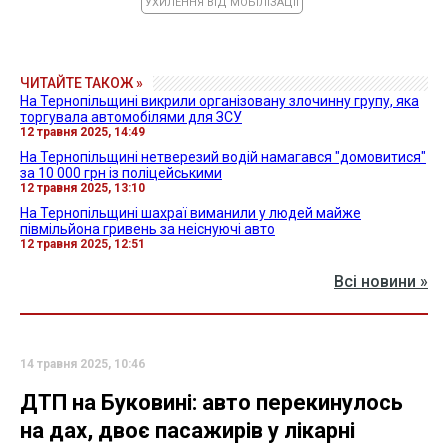
УХИЛЕННЯ ВІД МОБІЛІЗАЦІЇ
ЧИТАЙТЕ ТАКОЖ »
На Тернопільщині викрили організовану злочинну групу, яка
торгувала автомобілями для ЗСУ
12 травня 2025, 14:49
На Тернопільщині нетверезий водій намагався "домовитися"
за 10 000 грн із поліцейськими
12 травня 2025, 13:10
На Тернопільщині шахраї виманили у людей майже
півмільйона гривень за неіснуючі авто
12 травня 2025, 12:51
Всі новини »
14 травня 2025, 10:46
ДТП на Буковині: авто перекинулось
на дах, двоє пасажирів у лікарні