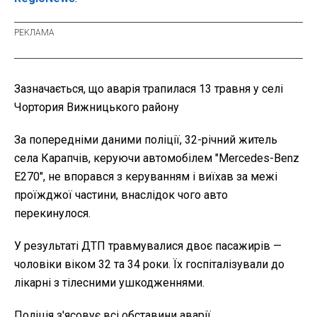
Зазначається, що аварія трапилася 13 травня у селі
Чортория Вижницького району
За попередніми даними поліції, 32-річний житель
села Карапчів, керуючи автомобілем "Mercedes-Benz
E270", не впорався з керуванням і виїхав за межі
проїжджої частини, внаслідок чого авто
перекинулося.
У результаті ДТП травмувалися двоє пасажирів —
чоловіки віком 32 та 34 роки. Їх госпіталізували до
лікарні з тілесними ушкодженнями.
Поліція з'ясовує всі обставини аварії.