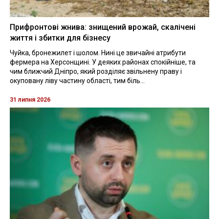
Прифронтові жнива: знищений врожай, скалічені
життя і збитки для бізнесу
Чуйка, бронежилет і шолом. Нині це звичайні атрибути
фермера на Херсонщині. У деяких районах спокійніше, та
чим ближчий Дніпро, який розділяє звільнену праву і
окуповану ліву частину області, тим біль...
31 липня 2026