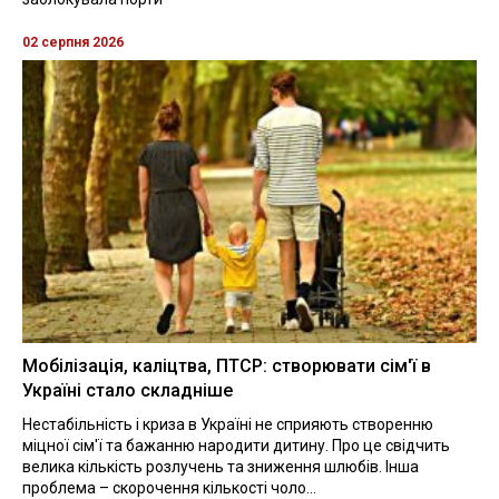
02 серпня 2026
Мобілізація, каліцтва, ПТСР: створювати сім'ї в
Україні стало складніше
Нестабільність і криза в Україні не сприяють створенню
міцної сім'ї та бажанню народити дитину. Про це свідчить
велика кількість розлучень та зниження шлюбів. Інша
проблема – скорочення кількості чоло...