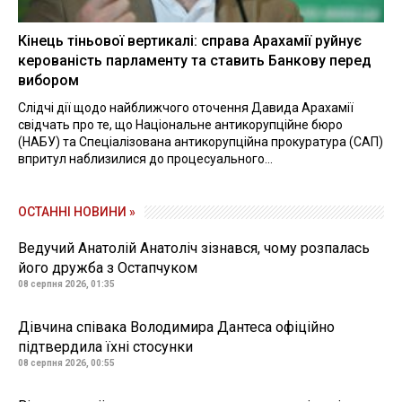
Кінець тіньової вертикалі: справа Арахамії руйнує
керованість парламенту та ставить Банкову перед
вибором
Слідчі дії щодо найближчого оточення Давида Арахамії
свідчать про те, що Національне антикорупційне бюро
(НАБУ) та Спеціалізована антикорупційна прокуратура (САП)
впритул наблизилися до процесуального...
ОСТАННІ НОВИНИ »
Ведучий Анатолій Анатоліч зізнався, чому розпалась
його дружба з Остапчуком
08 серпня 2026, 01:35
Дівчина співака Володимира Дантеса офіційно
підтвердила їхні стосунки
08 серпня 2026, 00:55