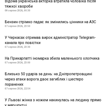
Відома українська акторка втратила чоловіка після
тяжкої хвороби
08 серпня 2026, 00:30
Бензин стрімко падає: як змінились цінники на АЗС
07 серпня 2026, 23:50
У Черкасах отримав вирок адміністратор Telegram-
канала про повістки
07 серпня 2026, 23:30
На Прикарпатті іномарка збила маленького хлопчика
07 серпня 2026, 23:00
Близько 50 ударів за день: на Дніпропетровщині
через атаки ворога двоє загиблих і шестеро
поранених
07 серпня 2026, 22:54
У Львові жінка з ножем накинулась на людину прямо
у маршрутці