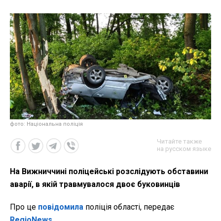
фото: Національна поліція
Читайте также
на русском языке
На Вижниччині поліцейські розслідують обставини
аварії, в якій травмувалося двоє буковинців
Про це
повідомила
поліція області, передає
RegioNews
.