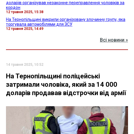
доларів організував незаконне переправлення чоловіків за
кордон
12 травня 2025, 15:38
На Тернопільщині викрили організовану злочинну групу, яка
торгувала автомобілями для ЗСУ
12 травня 2025, 14:49
Всі новини »
14 травня 2025, 10:52
На Тернопільщині поліцейські
затримали чоловіка, який за 14 000
доларів продавав відстрочки від армії