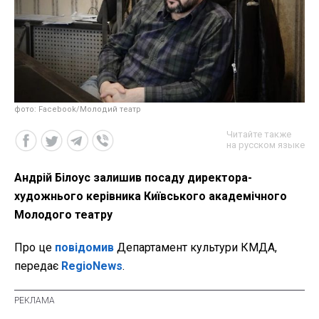
фото: Facebook/Молодий театр
Читайте также
на русском языке
Андрій Білоус залишив посаду директора-
художнього керівника Київського академічного
Молодого театру
Про це
повідомив
Департамент культури КМДА,
передає
RegioNews
.