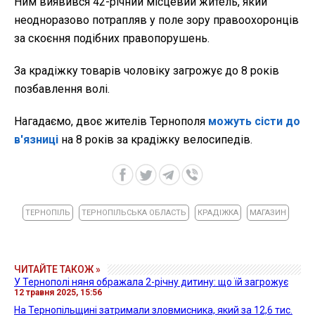
Ним виявився 42-річний місцевий житель, який
неодноразово потрапляв у поле зору правоохоронців
за скоєння подібних правопорушень.
За крадіжку товарів чоловіку загрожує до 8 років
позбавлення волі.
Нагадаємо, двоє жителів Тернополя
можуть сісти до
в'язниці
на 8 років за крадіжку велосипедів.
ТЕРНОПІЛЬ
ТЕРНОПІЛЬСЬКА ОБЛАСТЬ
КРАДІЖКА
МАГАЗИН
ЧИТАЙТЕ ТАКОЖ »
У Тернополі няня ображала 2-річну дитину: що їй загрожує
12 травня 2025, 15:56
На Тернопільщині затримали зловмисника, який за 12,6 тис.