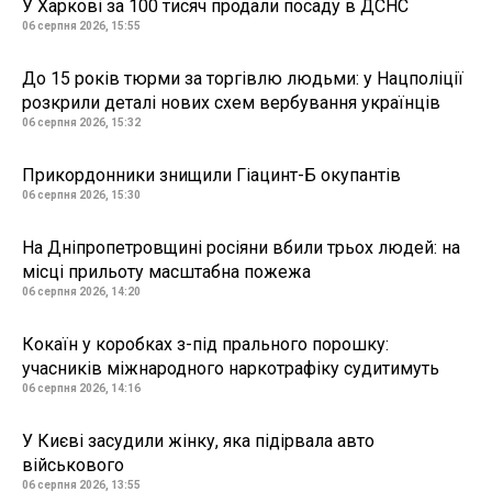
У Харкові за 100 тисяч продали посаду в ДСНС
06 серпня 2026, 15:55
До 15 років тюрми за торгівлю людьми: у Нацполіції
розкрили деталі нових схем вербування українців
06 серпня 2026, 15:32
Прикордонники знищили Гіацинт-Б окупантів
06 серпня 2026, 15:30
На Дніпропетровщині росіяни вбили трьох людей: на
місці прильоту масштабна пожежа
06 серпня 2026, 14:20
Кокаїн у коробках з-під прального порошку:
учасників міжнародного наркотрафіку судитимуть
06 серпня 2026, 14:16
У Києві засудили жінку, яка підірвала авто
військового
06 серпня 2026, 13:55