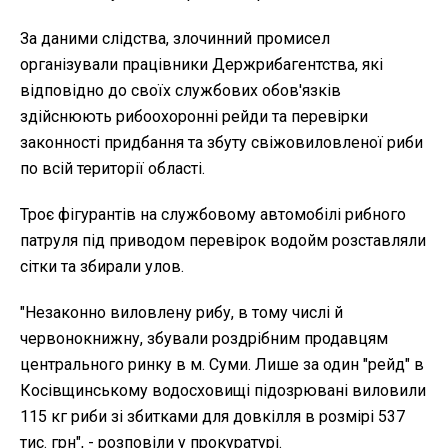
За даними слідства, злочинний промисел
організували працівники Держрибагентства, які
відповідно до своїх службових обов'язків
здійснюють рибоохоронні рейди та перевірки
законності придбання та збуту свіжовиловленої риби
по всій території області.
Троє фігурантів на службовому автомобілі рибного
патруля під приводом перевірок водойм розставляли
сітки та збирали улов.
"Незаконно виловлену рибу, в тому числі й
червонокнижну, збували роздрібним продавцям
центрального ринку в м. Суми. Лише за один "рейд" в
Косівщинському водосховищі підозрювані виловили
115 кг риби зі збитками для довкілля в розмірі 537
тис. грн", - розповіли у прокуратурі.