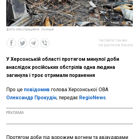
фото ілюстраційне: поліція
Читайте также
на русском языке
У Херсонській області протягом минулої доби
внаслідок російських обстрілів одна людина
загинула і троє отримали поранення
Про це
повідомив
голова Херсонської ОВА
Олександр Прокудін
, передає
RegioNews
.
Протягом доби під ворожим вогнем та авіаударами