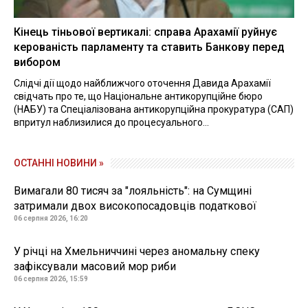
Кінець тіньової вертикалі: справа Арахамії руйнує
керованість парламенту та ставить Банкову перед
вибором
Слідчі дії щодо найближчого оточення Давида Арахамії
свідчать про те, що Національне антикорупційне бюро
(НАБУ) та Спеціалізована антикорупційна прокуратура (САП)
впритул наблизилися до процесуального...
ОСТАННІ НОВИНИ »
Вимагали 80 тисяч за "лояльність": на Сумщині
затримали двох високопосадовців податкової
06 серпня 2026, 16:20
У річці на Хмельниччині через аномальну спеку
зафіксували масовий мор риби
06 серпня 2026, 15:59