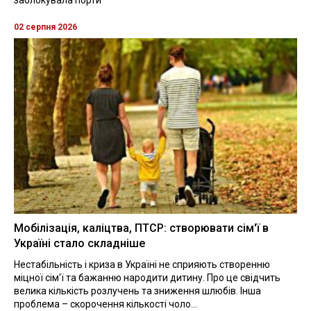
02 серпня 2026
Мобілізація, каліцтва, ПТСР: створювати сім'ї в
Україні стало складніше
Нестабільність і криза в Україні не сприяють створенню
міцної сім'ї та бажанню народити дитину. Про це свідчить
велика кількість розлучень та зниження шлюбів. Інша
проблема – скорочення кількості чоло...