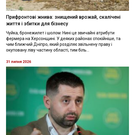
Прифронтові жнива: знищений врожай, скалічені
життя і збитки для бізнесу
Чуйка, бронежилет і шолом. Нині це звичайні атрибути
фермера на Херсонщині. У деяких районах спокійніше, та
чим ближчий Дніпро, який розділяє звільнену праву і
окуповану ліву частину області, тим біль...
31 липня 2026