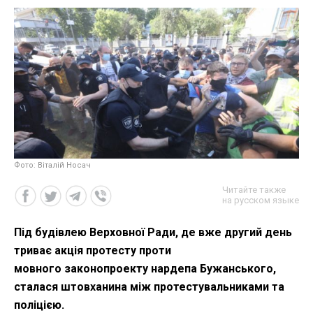
Фото: Віталій Носач
Читайте также
на русском языке
Під будівлею Верховної Ради, де вже другий день
триває акція протесту проти
мовного законопроекту нардепа Бужанського,
сталася штовханина між протестувальниками та
поліцією.