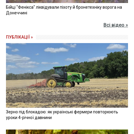
Бійці "Фенікса" ліквідували піхоту й бронетехніку ворога на
Донеччині
Всі відео »
ПУБЛІКАЦІЇ »
Зерно під блокадою: як українські фермери повторюють
уроки 4-річної давнини