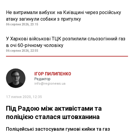
Не витримали вибухи: на Київщині через російську
атаку загинули собаки з притулку
06 серпня 2026, 23:15
У Харкові військові ТЦК розпилили сльозогінний газ
в очі 60-річному чоловіку
06 серпня 2026, 22:55
ІГОР ПИЛИПЕНКО
Редактор
info@regionews.ua
17 липня 2020, 12:35
Під Радою між активістами та
поліцією сталася штовханина
Поліцейські застосували гумові кийки та газ