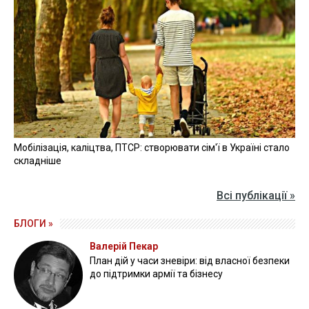
Мобілізація, каліцтва, ПТСР: створювати сім'ї в Україні стало
складніше
Всі публікації »
БЛОГИ »
Валерій Пекар
План дій у часи зневіри: від власної безпеки
до підтримки армії та бізнесу