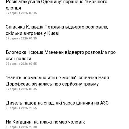
Росія атакувала Одещину: поранено 16-річного
хлопця
07 серпня 2026, 07:05
Співачка Клавдія Петрівна відверто розповіла,
скільки витрачає у Києві
07 серпня 2026, 01:35
Блогерка Ксюша Манекен відверто розповіла про
свої пологи
07 серпня 2026, 00:55
"Навіть нормально йти не могла": співачка Надя
Дорофєєва зізналась про серйозну травму
07 серпня 2026, 00:35
Дизель пішов на спад: які зараз цінники на АЗС
06 серпня 2026, 23:55
На Київщині на пляжі помер чоловік
06 серпня 2026, 23:30