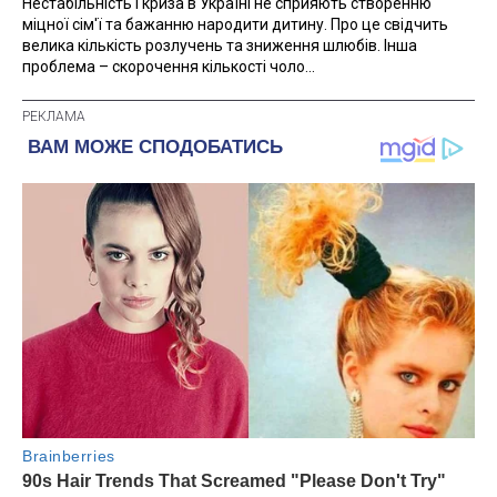
Нестабільність і криза в Україні не сприяють створенню
міцної сім'ї та бажанню народити дитину. Про це свідчить
велика кількість розлучень та зниження шлюбів. Інша
проблема – скорочення кількості чоло...