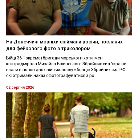
На Донеччині морпіхи спіймали росіян, посланих
для фейкового фото з триколором
Бійці 36-ї окремої бригади морської піхоти імені
контрадмірала Михайла Білинського Збройних сил України
взяли в полон двох військовослужбовців Збройних сил РФ,
які отримали наказ сфотографуватися з ро...
02 серпня 2026