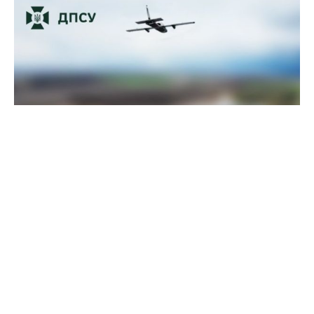
Прикордонники показали, як знищили девʼять російських
"Молній" на Харківщині
07 серпня 2025