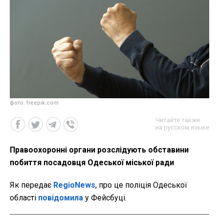
фото: freepik.com
Читайте также
на русском языке
Правоохоронні органи розслідують обставини
побиття посадовця Одеської міської ради
Як передає
RegioNews
, про це поліція Одеської
області
повідомила
у Фейсбуці.