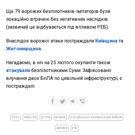
Ще 79 ворожих безпілотників-імітаторів були
локаційно втрачені без негативних наслідків
(зазвичай це відбувається під впливом РЕБ).
Внаслідок ворожої атаки постраждали
Київщина
та
Житомирщина.
Нагадаємо, в ніч на 25 лютого окупанти також
атакували
безпілотниками Суми. Зафіксовано
влучання двох БпЛА по цивільній інфраструктурі, є
постраждалі.
ППО
РАКЕТА
БПЛА
АТАКА
РОСІЙСЬКО-УКРАЇНСЬКА ВІЙНА
АРМІЯ
РФ