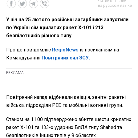
Читайте также
на русском языке
У ніч на 25 лютого російські загарбники запустили
по Україні сім крилатих ракет Х-101 і 213
безпілотників різного типу
Про це повідомляє
RegioNews
із посиланням на
Командування
Повітряних сил ЗСУ.
Повітряний напад відбивали авіація, зенітні ракетні
війська, підрозділи РЕБ та мобільні вогневі групи.
Станом на 11.00 підтверджено збиття шести крилатих
ракет Х-101 та 133-х ударних БпЛА типу Shahed та
безпілотників інших типів у 9 областях.