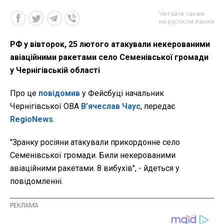
Читайте также
на русском языке
РФ у вівторок, 25 лютого атакували некерованими
авіаційними ракетами село Семенівської громади
у Чернігівській області
Про це
повідомив
у Фейсбуці начальник
Чернігівської ОВА
В’ячеслав Чаус
, передає
RegioNews
.
"Зранку росіяни атакували прикордонне село
Семенівської громади. Били некерованими
авіаційними ракетами. 8 вибухів", - йдеться у
повідомленні.