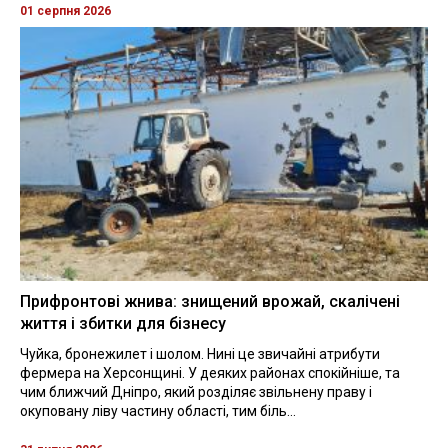
01 серпня 2026
Прифронтові жнива: знищений врожай, скалічені
життя і збитки для бізнесу
Чуйка, бронежилет і шолом. Нині це звичайні атрибути
фермера на Херсонщині. У деяких районах спокійніше, та
чим ближчий Дніпро, який розділяє звільнену праву і
окуповану ліву частину області, тим біль...