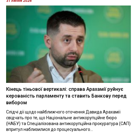
31 липня 2026
Кінець тіньової вертикалі: справа Арахамії руйнує
керованість парламенту та ставить Банкову перед
вибором
Слідчі дії щодо найближчого оточення Давида Арахамії
свідчать про те, що Національне антикорупційне бюро
(НАБУ) та Спеціалізована антикорупційна прокуратура (САП)
впритул наблизилися до процесуального...