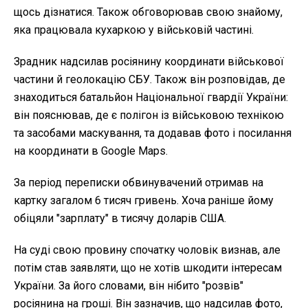
щось дізнатися. Також обговорював свою знайому,
яка працювала кухаркою у військовій частині.
Зрадник надсилав росіянину координати військової
частини й геолокацію СБУ. Також він розповідав, де
знаходиться батальйон Національної гвардії України:
він пояснював, де є полігон із військовою технікою
та засобами маскування, та додавав фото і посилання
на координати в Google Maps.
За період переписки обвинувачений отримав на
картку загалом 6 тисяч гривень. Хоча раніше йому
обіцяли "зарплату" в тисячу доларів США.
На суді свою провину спочатку чоловік визнав, але
потім став заявляти, що не хотів шкодити інтересам
України. За його словами, він нібито "розвів"
росіянина на гроші. Він зазначив, що надсилав фото,