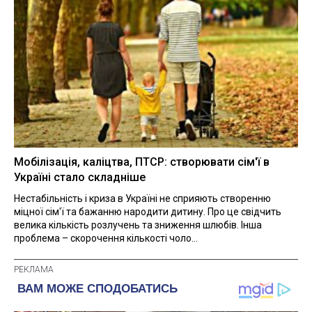
Мобілізація, каліцтва, ПТСР: створювати сім'ї в
Україні стало складніше
Нестабільність і криза в Україні не сприяють створенню
міцної сім'ї та бажанню народити дитину. Про це свідчить
велика кількість розлучень та зниження шлюбів. Інша
проблема – скорочення кількості чоло...