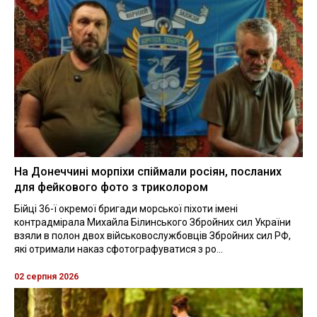
На Донеччині морпіхи спіймали росіян, посланих
для фейкового фото з триколором
Бійці 36-ї окремої бригади морської піхоти імені
контрадмірала Михайла Білинського Збройних сил України
взяли в полон двох військовослужбовців Збройних сил РФ,
які отримали наказ сфотографуватися з ро...
02 серпня 2026