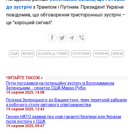
до зустрічі
з Трампом і Путіним. Президент України
повідомив, що обговорення тристоронньої зустрічі –
це "хороший сигнал".
США
АРМІЯ
ДОНАЛЬД ТРАМП
ПОЛІТИКА
УКРАЇНА
ВІЙНА
ЧИТАЙТЕ ТАКОЖ »
Путін погодився на потенційну зустріч із Володимиром
Зеленським, - сенатор США Марко Рубіо
19 серпня 2025, 14:08
Поїздка Зеленського до Вашингтону: тему територій забрали
з робочого столу світового співтовариства
19 серпня 2025, 13:43
Генсек НАТО заявив про нові гарантії безпеки для України
після зустрічі у США
19 серпня 2025, 09:47