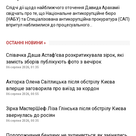
Слідчі дії щодо найближчого оточення Давида Арахамії
свідчать про те, що Національне антикорупційне бюро
(НАБУ) та Спеціалізована антикорупційна прокуратура (САП)
впритул наблизилися до процесуального...
ОСТАННІ НОВИНИ »
Співачка Даша Астаф'єва розкритикувала зірок, які
замість зборів публікують фото з вечірок
06 серпня 2026, 01:35
Акторка Олена Світлицька після обстрілу Києва
вперше заговорила про виїзд за кордон
06 серпня 2026, 00:55
Зірка МастерШеф Ліза Глінська після обстрілу Києва
звернулась до росіян
06 серпня 2026, 00:35
Подорожчання бензину не зупиняється: як змінились