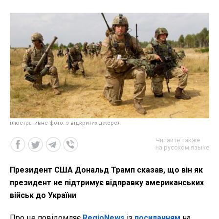
ілюстративне фото: з відкритих джерел
Читайте также
на русском языке
Президент США Дональд Трамп сказав, що він як
президент не підтримує відправку американських
військ до України
Про це повідомляє
RegioNews
із
посиланням
на