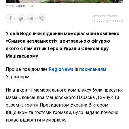
фото: Укрінформ
Читайте также
на русском языке
У селі Водяники відкрили меморіальний комплекс
«Символ незламності», центральною фігурою
якого є пам’ятник Герою України Олександру
Мацієвському
Про це повідомляє
RegioNews
із
посиланням
Укрінформ.
На відкритті меморіального комплексу була присутня
мама Олександра Мацієвського Параска Демчук. Їй
разом із третім Президентом України Віктором
Ющенком та гостями громади, було надане почесне
право відкриття меморіалу.