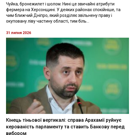
Чуйка, бронежилет і шолом. Нині це звичайні атрибути
фермера на Херсонщині. У деяких районах спокійніше, та
чим ближчий Дніпро, який розділяє звільнену праву і
окуповану ліву частину області, тим біль...
31 липня 2026
Кінець тіньової вертикалі: справа Арахамії руйнує
керованість парламенту та ставить Банкову перед
вибором