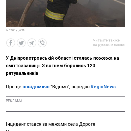
Фото: ДСНС
Читайте также
на русском языке
У Дніпропетровській області сталась пожежа на
сміттєзвалищі. З вогнем боролись 120
рятувальників
Про це
повідомляє
"Відомо", передає
RegioNews
.
Інцидент стався за межами села Дороге