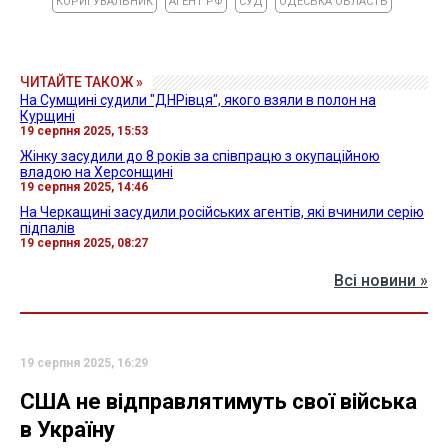
КОРИГУВАЛЬНИК
АГЕНТ РФ
СУД
ОДЕСЬКА ОБЛАСТЬ
ЧИТАЙТЕ ТАКОЖ »
На Сумщині судили "ДНРівця", якого взяли в полон на
Курщині
19 серпня 2025, 15:53
Жінку засудили до 8 років за співпрацю з окупаційною
владою на Херсонщині
19 серпня 2025, 14:46
На Черкащині засудили російських агентів, які вчинили серію
підпалів
19 серпня 2025, 08:27
Всі новини »
19 серпня 2025, 16:29
США не відправлятимуть свої війська
в Україну