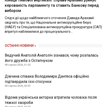
Кінець тіньової вертикалі: справа Арахамії руйнує
керованість парламенту та ставить Банкову перед
вибором
Слідчі дії щодо найближчого оточення Давида Арахамії
свідчать про те, що Національне антикорупційне бюро
(НАБУ) та Спеціалізована антикорупційна прокуратура (САП)
впритул наблизилися до процесуального...
ОСТАННІ НОВИНИ »
Ведучий Анатолій Анатоліч зізнався, чому розпалась
його дружба з Остапчуком
08 серпня 2026, 01:35
Дівчина співака Володимира Дантеса офіційно
підтвердила їхні стосунки
08 серпня 2026, 00:55
Відома українська акторка втратила чоловіка після
тяжкої хвороби
08 серпня 2026, 00:30