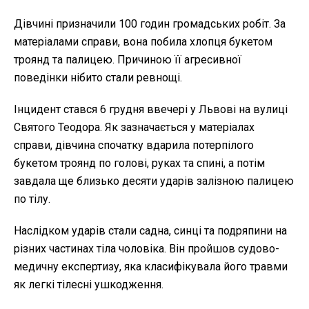
Дівчині призначили 100 годин громадських робіт. За
матеріалами справи, вона побила хлопця букетом
троянд та палицею. Причиною її агресивної
поведінки нібито стали ревнощі.
Інцидент стався 6 грудня ввечері у Львові на вулиці
Святого Теодора. Як зазначається у матеріалах
справи, дівчина спочатку вдарила потерпілого
букетом троянд по голові, руках та спині, а потім
завдала ще близько десяти ударів залізною палицею
по тілу.
Наслідком ударів стали садна, синці та подряпини на
різних частинах тіла чоловіка. Він пройшов судово-
медичну експертизу, яка класифікувала його травми
як легкі тілесні ушкодження.