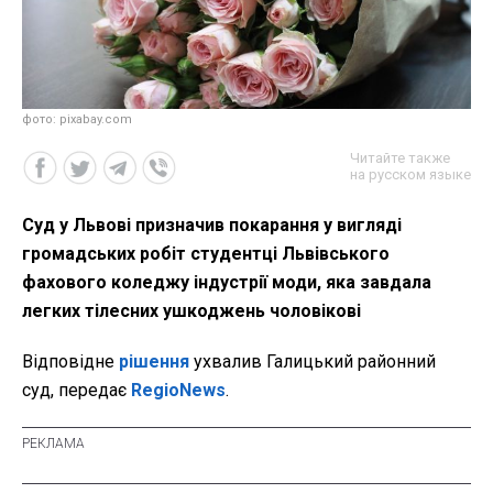
фото: pixabay.com
Читайте также
на русском языке
Суд у Львові призначив покарання у вигляді
громадських робіт студентці Львівського
фахового коледжу індустрії моди, яка завдала
легких тілесних ушкоджень чоловікові
Відповідне
рішення
ухвалив Галицький районний
суд, передає
RegioNews
.