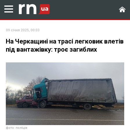
09 січня 2025, 00:03
На Черкащині на трасі легковик влетів
під вантажівку: троє загиблих
фото: поліція