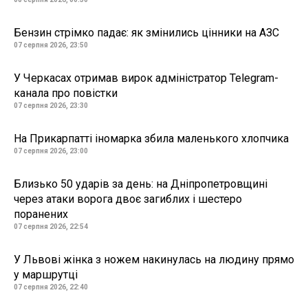
Бензин стрімко падає: як змінились цінники на АЗС
07 серпня 2026, 23:50
У Черкасах отримав вирок адміністратор Telegram-
канала про повістки
07 серпня 2026, 23:30
На Прикарпатті іномарка збила маленького хлопчика
07 серпня 2026, 23:00
Близько 50 ударів за день: на Дніпропетровщині
через атаки ворога двоє загиблих і шестеро
поранених
07 серпня 2026, 22:54
У Львові жінка з ножем накинулась на людину прямо
у маршрутці
07 серпня 2026, 22:40