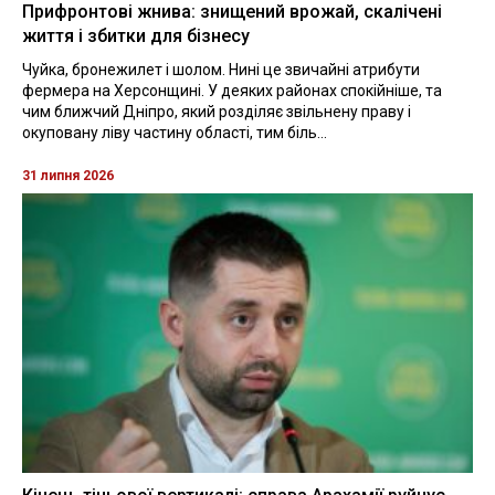
Прифронтові жнива: знищений врожай, скалічені
життя і збитки для бізнесу
Чуйка, бронежилет і шолом. Нині це звичайні атрибути
фермера на Херсонщині. У деяких районах спокійніше, та
чим ближчий Дніпро, який розділяє звільнену праву і
окуповану ліву частину області, тим біль...
31 липня 2026