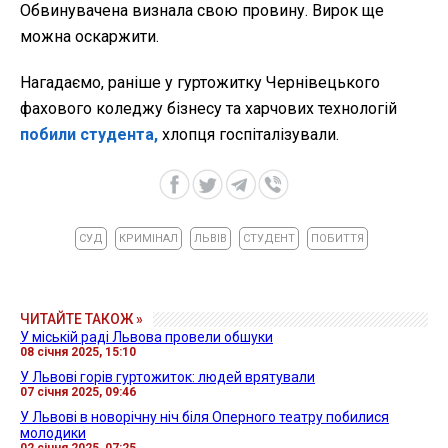
Обвинувачена визнала свою провину. Вирок ще
можна оскаржити.
Нагадаємо, раніше у гуртожитку Чернівецького
фахового коледжу бізнесу та харчових технологій
побили студента,
хлопця госпіталізували.
СУД
КРИМІНАЛ
ЛЬВІВ
СТУДЕНТ
ПОБИТТЯ
ЧИТАЙТЕ ТАКОЖ »
У міській раді Львова провели обшуки
08 січня 2025, 15:10
У Львові горів гуртожиток: людей врятували
07 січня 2025, 09:46
У Львові в новорічну ніч біля Оперного театру побилися
молодики