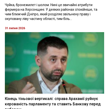
Чуйка, бронежилет і шолом. Нині це звичайні атрибути
фермера на Херсонщині. У деяких районах спокійніше, та
чим ближчий Дніпро, який розділяє звільнену праву і
окуповану ліву частину області, тим біль...
31 липня 2026
Кінець тіньової вертикалі: справа Арахамії руйнує
керованість парламенту та ставить Банкову перед