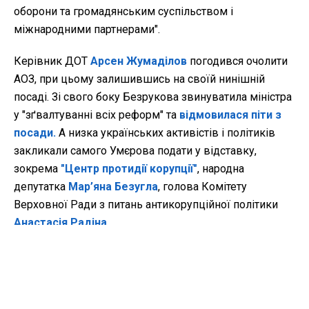
оборони та громадянським суспільством і
міжнародними партнерами".
Керівник ДОТ
Арсен Жумаділов
погодився очолити
АОЗ, при цьому залишившись на своїй нинішній
посаді. Зі свого боку Безрукова звинуватила міністра
у "зґвалтуванні всіх реформ" та
відмовилася піти з
посади.
А низка українських активістів і політиків
закликали самого Умєрова подати у відставку,
зокрема
"Центр протидії корупції"
, народна
депутатка
Мар’яна Безугла
, голова Комітету
Верховної Ради з питань антикорупційної політики
Анастасія Радіна
.
Громадська антикорупційна рада при Міноборони на
фоні скандалу між Умєровим й керівництвом АОЗ
виступила з заявою
, що об'єднання двох
підприємств Міністерства оборони – Агенції