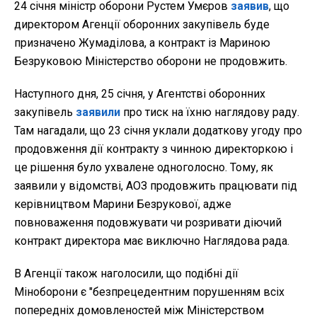
24 січня міністр оборони Рустем Умєров
заявив
, що
директором Агенції оборонних закупівель буде
призначено Жумаділова, а контракт із Мариною
Безруковою Міністерство оборони не продовжить.
Наступного дня, 25 січня, у Агентстві оборонних
закупівель
заявили
про тиск на їхню наглядову раду.
Там нагадали, що 23 січня уклали додаткову угоду про
продовження дії контракту з чинною директоркою і
це рішення було ухвалене одноголосно. Тому, як
заявили у відомстві, АОЗ продовжить працювати під
керівництвом Марини Безрукової, адже
повноваження подовжувати чи розривати діючий
контракт директора має виключно Наглядова рада.
В Агенції також наголосили, що подібні дії
Міноборони є "безпрецедентним порушенням всіх
попередніх домовленостей між Міністерством