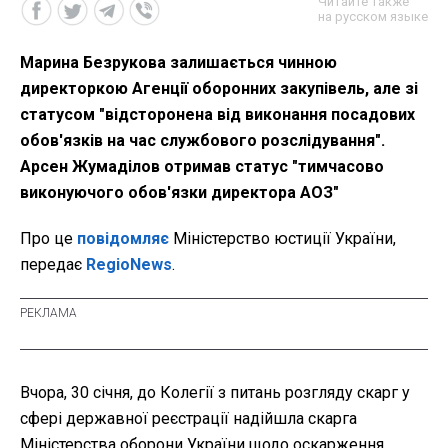
Читайте также
на русском языке
Марина Безрукова залишається чинною
директоркою Агенції оборонних закупівель, але зі
статусом "відсторонена від виконання посадових
обов'язків на час службового розслідування".
Арсен Жумаділов отримав статус "тимчасово
виконуючого обов'язки директора АОЗ"
Про це
повідомляє
Міністерство юстиції України,
передає
RegioNews
.
Вчора, 30 січня, до Колегії з питань розгляду скарг у
сфері державної реєстрації надійшла скарга
Міністерства оборони України щодо оскарження