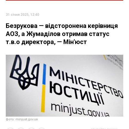
31 січня 2025, 12:40
Безрукова — відсторонена керівниця
АОЗ, а Жумаділов отримав статус
т.в.о директора, — Мін'юст
фото: minjust.gov.ua