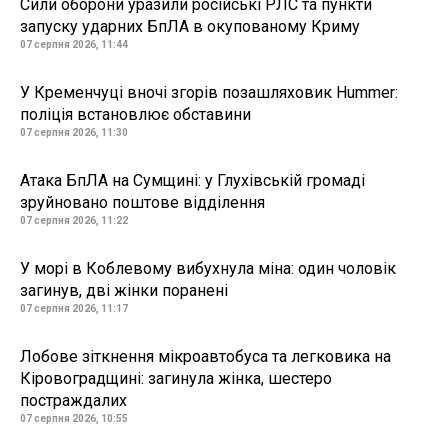
Сили оборони уразили російські РЛС та пункти
запуску ударних БпЛА в окупованому Криму
07 серпня 2026, 11:44
У Кременчуці вночі згорів позашляховик Hummer:
поліція встановлює обставини
07 серпня 2026, 11:30
Атака БпЛА на Сумщині: у Глухівській громаді
зруйновано поштове відділення
07 серпня 2026, 11:22
У морі в Коблевому вибухнула міна: один чоловік
загинув, дві жінки поранені
07 серпня 2026, 11:17
Лобове зіткнення мікроавтобуса та легковика на
Кіровоградщині: загинула жінка, шестеро
постраждалих
07 серпня 2026, 10:55