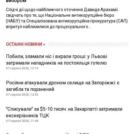
вибором
Слідчі дії щодо найближчого оточення Давида Арахамії
свідчать про те, що Національне антикорупційне бюро
(НАБУ) та Спеціалізована антикорупційна прокуратура (САП)
впритул наблизилися до процесуального...
ОСТАННІ НОВИНИ »
Побили, зламали ніс і вкрали гроші: у Львові
затримали нападників на постояльця готелю
07 серпня 2026, 12:19
Росіяни атакували дроном селище на Запоріжжі: є
загибла та поранений
07 серпня 2026, 12:03
"Списували" за $5-10 тисяч: на Закарпатті затримали
екскерівників ТЦК
07 серпня 2026, 11:46