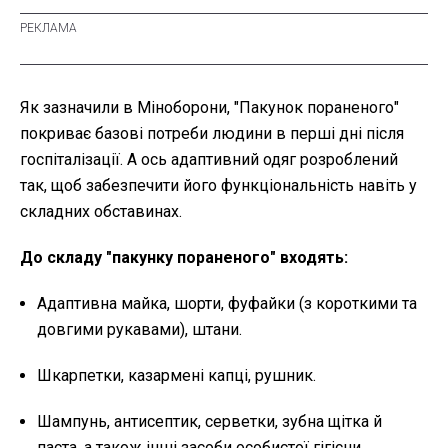
Як зазначили в Міноборони, "Пакунок пораненого"
покриває базові потреби людини в перші дні після
госпіталізації. А ось адаптивний одяг розроблений
так, щоб забезпечити його функціональність навіть у
складних обставинах.
До складу "пакунку пораненого" входять:
Адаптивна майка, шорти, фуфайки (з короткими та
довгими рукавами), штани.
Шкарпетки, казармені капці, рушник.
Шампунь, антисептик, серветки, зубна щітка й
паста, а також інші засоби особистої гігієни.