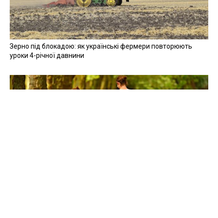
Зерно під блокадою: як українські фермери повторюють
уроки 4-річної давнини
Мобілізація, каліцтва, ПТСР: створювати сім'ї в Україні стало
складніше