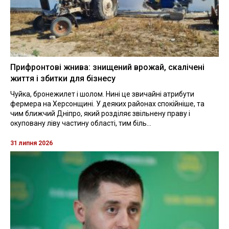
Прифронтові жнива: знищений врожай, скалічені
життя і збитки для бізнесу
Чуйка, бронежилет і шолом. Нині це звичайні атрибути
фермера на Херсонщині. У деяких районах спокійніше, та
чим ближчий Дніпро, який розділяє звільнену праву і
окуповану ліву частину області, тим біль...
31 липня 2026