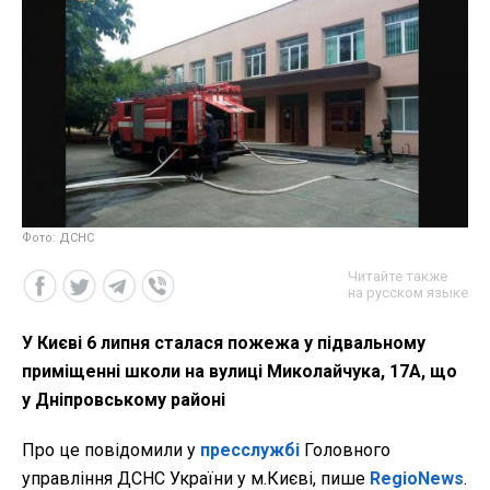
Фото: ДСНС
Читайте также
на русском языке
У Києві 6 липня сталася пожежа у підвальному
приміщенні школи на вулиці Миколайчука, 17А, що
у Дніпровському районі
Про це повідомили у
пресслужбі
Головного
управління ДСНС України у м.Києві, пише
RegioNews
.