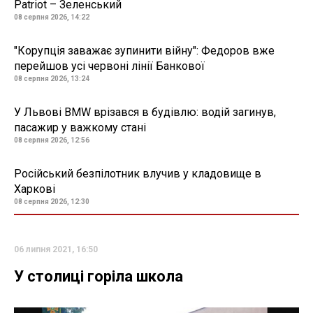
Patriot – Зеленський
08 серпня 2026, 14:22
"Корупція заважає зупинити війну": Федоров вже
перейшов усі червоні лінії Банкової
08 серпня 2026, 13:24
У Львові BMW врізався в будівлю: водій загинув,
пасажир у важкому стані
08 серпня 2026, 12:56
Російський безпілотник влучив у кладовище в
Харкові
08 серпня 2026, 12:30
06 липня 2021, 16:50
У столиці горіла школа