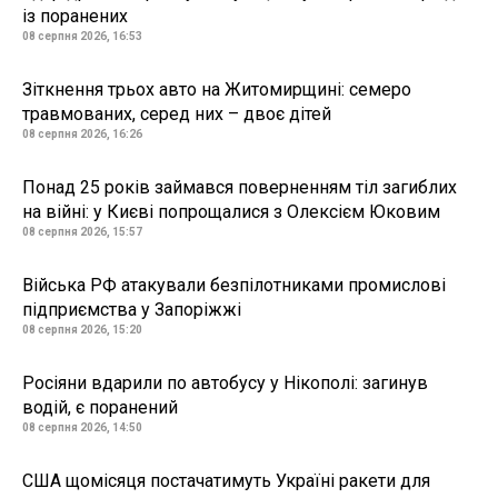
із поранених
08 серпня 2026, 16:53
Зіткнення трьох авто на Житомирщині: семеро
травмованих, серед них – двоє дітей
08 серпня 2026, 16:26
Понад 25 років займався поверненням тіл загиблих
на війні: у Києві попрощалися з Олексієм Юковим
08 серпня 2026, 15:57
Війська РФ атакували безпілотниками промислові
підприємства у Запоріжжі
08 серпня 2026, 15:20
Росіяни вдарили по автобусу у Нікополі: загинув
водій, є поранений
08 серпня 2026, 14:50
США щомісяця постачатимуть Україні ракети для