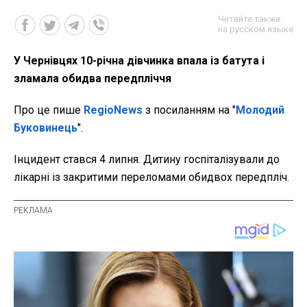
Читайте также
на русском языке
У Чернівцях 10-річна дівчинка впала із батута і
зламала обидва передпліччя
Про це пише
RegioNews
з посиланням на "
Молодий
Буковинець
".
Інцидент стався 4 липня. Дитину госпіталізували до
лікарні із закритими переломами обидвох передпліч.