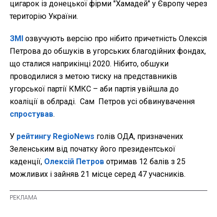
цигарок із донецької фірми "Ха­мадей" у Європу через
територію України.
ЗМІ
озвучують версію про нібито причетність Олексія
Петрова до обшуків в угорських благодійних фондах,
що сталися наприкінці 2020. Нібито, обшуки
проводилися з метою тиску на представників
угорської партії КМКС – аби партія увійшла до
коаліції в облраді. Сам Петров усі обвинувачення
спростував
.
У
рейтингу RegioNews
голів ОДА, призначених
Зеленським від початку його президентської
каденції,
Олексій Петров
отримав 12 балів з 25
можливих і зайняв 21 місце серед 47 учасників.