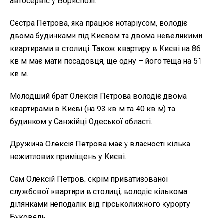
автосервіс у Борисполі.
Сестра Петрова, яка працює нотаріусом, володіє
двома будинками під Києвом та двома невеликими
квартирами в столиці. Також квартиру в Києві на 86
кв м має мати посадовця, ще одну – його теща на 51
кв м.
Молодший брат Олексія Петрова володіє двома
квартирами в Києві (на 93 кв м та 40 кв м) та
будинком у Санжійці Одеської області.
Дружина Олексія Петрова має у власності кілька
нежитлових приміщень у Києві.
Сам Олексій Петров, окрім приватизованої
службової квартири в столиці, володіє кількома
ділянками неподалік від гірськолижного курорту
Буковель.