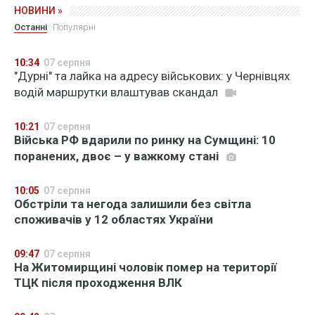
НОВИНИ »
Останні
Популярні
10:34
07 серпня
"Дурні" та лайка на адресу військових: у Чернівцях
водій маршрутки влаштував скандал
10:21
07 серпня
Війська РФ вдарили по ринку на Сумщині: 10
поранених, двоє – у важкому стані
10:05
07 серпня
Обстріли та негода залишили без світла
споживачів у 12 областях України
09:47
07 серпня
На Житомирщині чоловік помер на території
ТЦК після проходження ВЛК