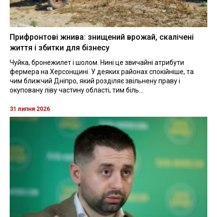
Прифронтові жнива: знищений врожай, скалічені
життя і збитки для бізнесу
Чуйка, бронежилет і шолом. Нині це звичайні атрибути
фермера на Херсонщині. У деяких районах спокійніше, та
чим ближчий Дніпро, який розділяє звільнену праву і
окуповану ліву частину області, тим біль...
31 липня 2026