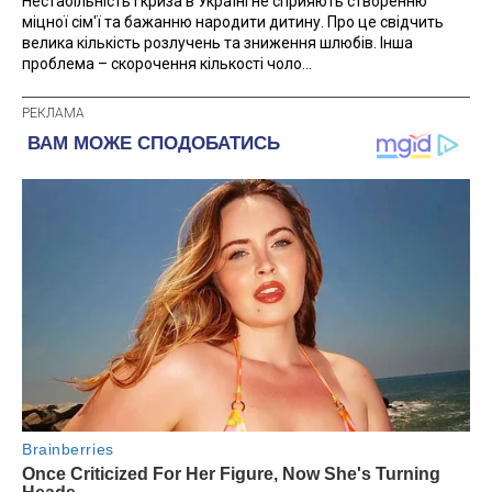
Нестабільність і криза в Україні не сприяють створенню
міцної сім'ї та бажанню народити дитину. Про це свідчить
велика кількість розлучень та зниження шлюбів. Інша
проблема – скорочення кількості чоло...