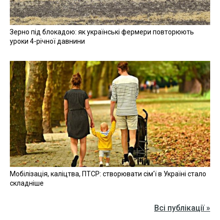
Зерно під блокадою: як українські фермери повторюють
уроки 4-річної давнини
Мобілізація, каліцтва, ПТСР: створювати сім'ї в Україні стало
складніше
Всі публікації »