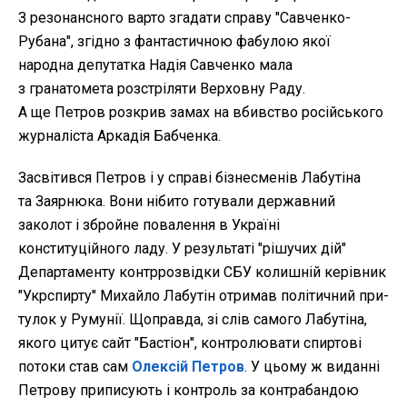
З резо­нансного варто згадати справу "Савченко-
Рубана", згідно з фан­тастичною фабулою якої
народна депутатка Надія Савченко мала
з гранатомета розстріляти Верхо­вну Раду.
А ще Петров розкрив за­мах на вбивство російського
жур­наліста Аркадія Бабченка.
Засвітився Петров і у справі бізнесменів Лабутіна
та Заярню­ка. Вони нібито готували держав­ний
заколот і збройне повалення в Україні
конституційного ладу. У результаті "рішучих дій"
Департа­менту контррозвідки СБУ колиш­ній керівник
"Укрспирту" Михайло Лабутін отримав політичний при­
тулок у Румунії. Щоправда, зі слів самого Лабутіна,
якого цитує сайт "Бастіон", контролювати спирто­ві
потоки став сам
Олексій Петров
. У цьому ж виданні
Петрову припи­сують і контроль за контрабандою