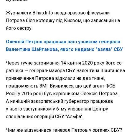
Журналісти Bihus.Info неодноразово фіксували
Петрова біля котеджу під Києвом, що записаний на
його сестру.
Олексій Петров працював заступником генерала
Валентина Шайтанова, якого недавно "взяла" СБУ
Через гучне затри­мання 14 квітня 2020 року його со­
ратника — генерал-майора СБУ Ва­лентина Шайтанова
призначення Петрова відклали на два тижні,
повідомляють ЗМІ. Виявилося, що цей агент ФСБ
Росії у 2016 році був керівником Олексія Петрова.
А нинішній закарпатський губерна­тор працював
у нього заступником у 6-му управлінні Центру
спеціаль­них операцій СБУ "Альфа".
Чим же відзначився генерал Петров у органах СБУ?