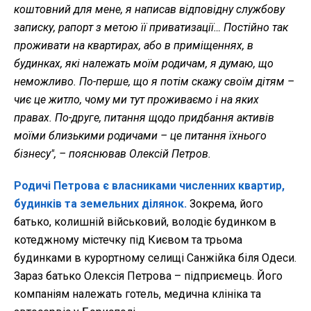
коштовний для мене, я написав відповідну службову
записку, рапорт з метою її приватизації… Постійно так
проживати на квартирах, або в приміщеннях, в
будинках, які належать моїм родичам, я думаю, що
неможливо. По-перше, що я потім скажу своїм дітям –
чиє це житло, чому ми тут проживаємо і на яких
правах. По-друге, питання щодо придбання активів
моїми близькими родичами – це питання їхнього
бізнесу", – поясню
вав
Олексій Петров.
Родичі Петрова є власниками численних квартир,
будинків та земельних ділянок.
Зокрема, його
батько, колишній військовий, володіє будинком в
котеджному містечку під Києвом та трьома
будинками в курортному селищі Санжійка біля Одеси.
Зараз батько Олексія Петрова – підприємець. Його
компаніям належать готель, медична клініка та