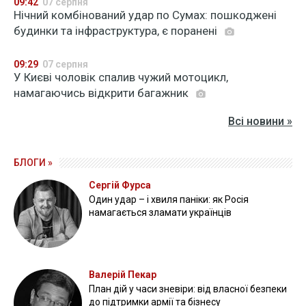
09:42
07 серпня
Нічний комбінований удар по Сумах: пошкоджені
будинки та інфраструктура, є поранені
09:29
07 серпня
У Києві чоловік спалив чужий мотоцикл,
намагаючись відкрити багажник
Всі новини »
БЛОГИ »
Сергій Фурса
Один удар – і хвиля паніки: як Росія
намагається зламати українців
Валерій Пекар
План дій у часи зневіри: від власної безпеки
до підтримки армії та бізнесу