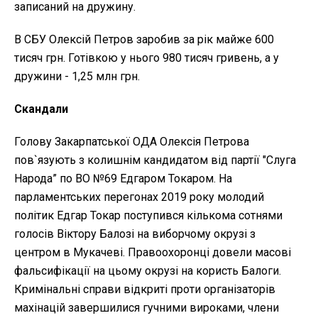
записаний на дружину.
В СБУ Олексій Петров заробив за рік майже 600
тисяч грн. Готівкою у нього 980 тисяч гривень, а у
дружини - 1,25 млн грн.
Скандали
Голову Закарпатської ОДА Олексія Петрова
пов`язують з колишнім кандидатом від партії "Слуга
Народа” по ВО №69 Едгаром Токаром. На
парламентських перегонах 2019 року молодий
політик Едгар Токар поступився кількома сотнями
голосів Віктору Балозі на виборчому окрузі з
центром в Мукачеві. Правоохоронці довели масові
фальсифікації на цьому окрузі на користь Балоги.
Кримінальні справи відкриті проти організаторів
махінацій завершилися гучними вироками, члени