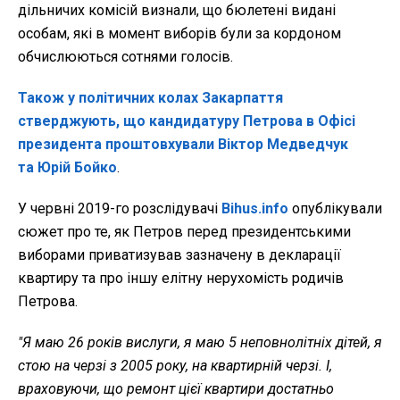
дільничих комісій визнали, що бюлетені видані
особам, які в момент виборів були за кордоном
обчислюються сотнями голосів.
Також у політичних колах Закарпат­тя
стверджують, що кандидатуру Петрова в Офісі
президента про­штовхували Віктор Медведчук
та Юрій Бойко
.
У червні 2019-го розслідувачі
Bihus.info
опублікували
сюжет про те, як Петров перед президентськими
виборами приватизував зазначену в декларації
квартиру та про іншу елітну нерухомість родичів
Петрова.
"Я маю 26 років вислуги, я маю 5 неповнолітніх дітей, я
стою на черзі з 2005 року, на квартирній черзі. І,
враховуючи, що ремонт цієї квартири достатньо