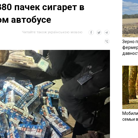
80 пачек сигарет в
м автобусе
Читайте також українською мовою
Зерно п
фермер
давнос
Мобили
семьи 