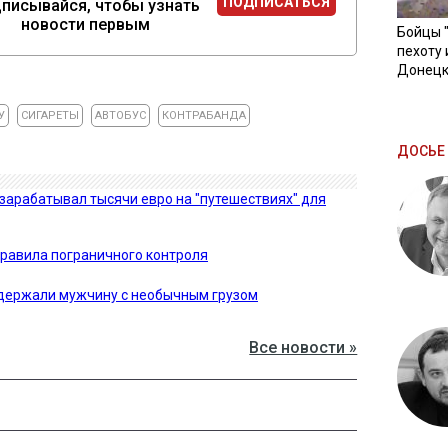
ПОДПИСАТЬСЯ
писывайся, чтобы узнать
новости первым
Бойцы 
пехоту 
Донецк
У
СИГАРЕТЫ
АВТОБУС
КОНТРАБАНДА
ДОСЬЕ 
 зарабатывал тысячи евро на "путешествиях" для
правила пограничного контроля
адержали мужчину с необычным грузом
Все новости »