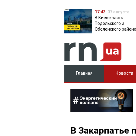
17:43
07 августа
В Киеве часть
Подольского и
Оболонского район
осталась без света:
причина
Главная
Новости
В Закарпатье 