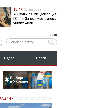
15:47
07 августа
Уникальная спецоперация
ГСЧС в Запорожье: саперы
уничтожили
полуторатонную
российскую авиабомбу
|
UA
RU
ФАБ-500
Видео
Блоги
КАЦИИ »