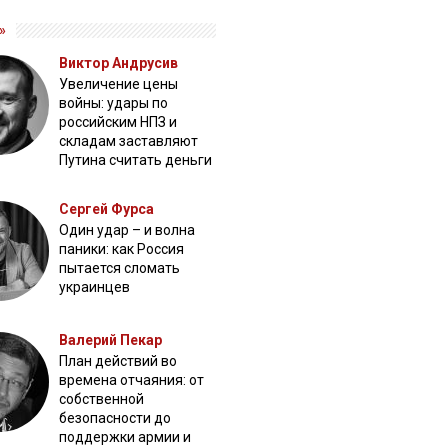
»
Виктор Андрусив
Увеличение цены
войны: удары по
российским НПЗ и
складам заставляют
Путина считать деньги
Сергей Фурса
Один удар – и волна
паники: как Россия
пытается сломать
украинцев
Валерий Пекар
План действий во
времена отчаяния: от
собственной
безопасности до
поддержки армии и