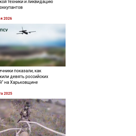
кой техники и ликвидацию
 оккупантов
ля 2026
чники показали, как
жили девять российских
й" на Харьковщине
та 2025