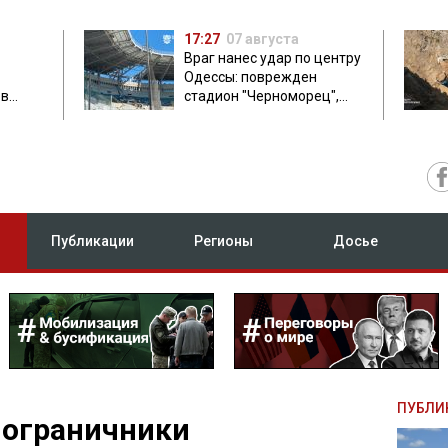
17:27
07 августа
Враг нанес удар по центру
Одессы: поврежден
ов
стадион "Черноморец",
 в чем
есть пострадавшая
Публикации
Регионы
Досье
ПУБЛИ
пограничники