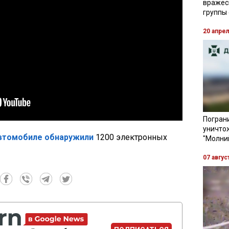
вражес
группы
20 апре
Пограни
уничто
автомобиле обнаружили
1200 электронных
"Молни
07 авгус