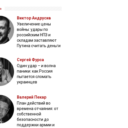
»
Виктор Андрусив
Увеличение цены
войны: удары по
российским НПЗ и
складам заставляют
Путина считать деньги
Сергей Фурса
Один удар – и волна
паники: как Россия
пытается сломать
украинцев
Валерий Пекар
План действий во
времена отчаяния: от
собственной
безопасности до
поддержки армии и