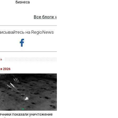
бизнеса
Все блоги »
исывайтесь на RegioNews
»
ля 2026
ичники показали уничтожение