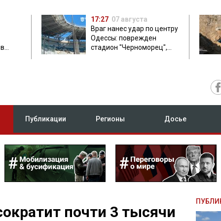
17:27
07 августа
Враг нанес удар по центру
Одессы: поврежден
ов
стадион "Черноморец",
 в чем
есть пострадавшая
Публикации
Регионы
Досье
ПУБЛИ
 сократит почти 3 тысячи