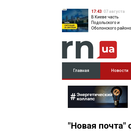
17:43
07 августа
В Киеве часть
Подольского и
Оболонского район
осталась без света:
причина
Главная
Новости
"Новая почта"