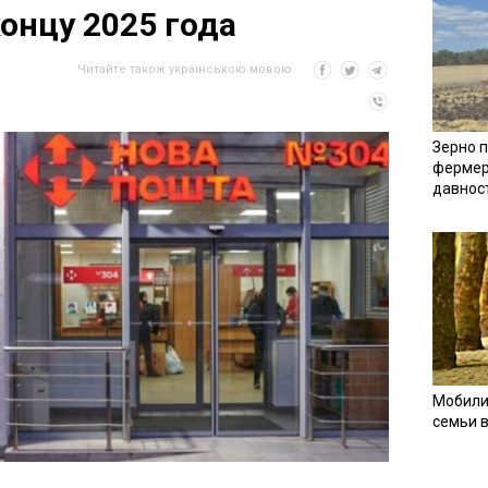
концу 2025 года
Читайте також українською мовою
Зерно п
фермер
давнос
Мобили
семьи 