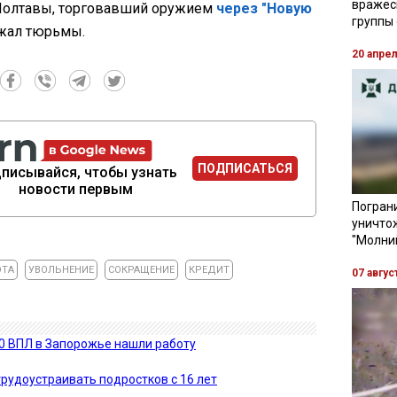
вражес
 Полтавы, торговавший оружием
через "Новую
группы
ежал тюрьмы.
20 апре
ПОДПИСАТЬСЯ
писывайся, чтобы узнать
новости первым
Пограни
уничто
"Молни
ОТА
УВОЛЬНЕНИЕ
СОКРАЩЕНИЕ
КРЕДИТ
07 авгус
00 ВПЛ в Запорожье нашли работу
трудоустраивать подростков с 16 лет