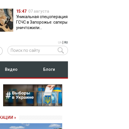
15:47
07 августа
Уникальная спецоперация
ГСЧС в Запорожье: саперы
уничтожили
полуторатонную
российскую авиабомбу
|
UA
RU
ФАБ-500
Видео
Блоги
КАЦИИ »