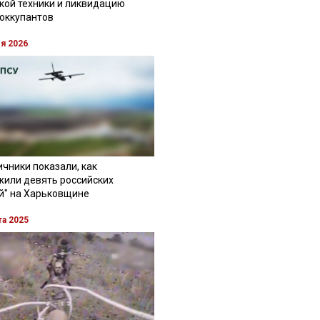
кой техники и ликвидацию
 оккупантов
ля 2026
чники показали, как
жили девять российских
й" на Харьковщине
та 2025