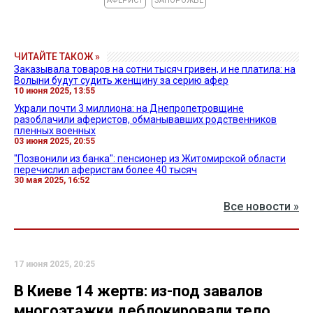
АФЕРИСТ
ЗАПОРОЖЬЕ
ЧИТАЙТЕ ТАКОЖ »
Заказывала товаров на сотни тысяч гривен, и не платила: на
Волыни будут судить женщину за серию афер
10 июня 2025, 13:55
Украли почти 3 миллиона: на Днепропетровщине
разоблачили аферистов, обманывавших родственников
пленных военных
03 июня 2025, 20:55
"Позвонили из банка": пенсионер из Житомирской области
перечислил аферистам более 40 тысяч
30 мая 2025, 16:52
Все новости »
17 июня 2025, 20:25
В Киеве 14 жертв: из-под завалов
многоэтажки деблокировали тело