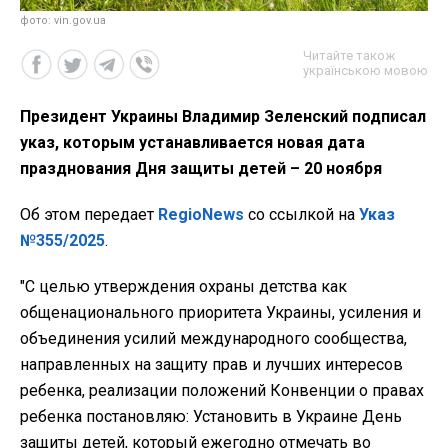
фото: vin.gov.ua
Читайте також
українською мовою
Президент Украины Владимир Зеленский подписал
указ, которым устанавливается новая дата
празднования Дня защиты детей – 20 ноября
Об этом передает
RegioNews
со ссылкой на
Указ
№355/2025
.
"С целью утверждения охраны детства как
общенационального приоритета Украины, усиления и
объединения усилий международного сообщества,
направленных на защиту прав и лучших интересов
ребенка, реализации положений Конвенции о правах
ребенка постановляю: Установить в Украине День
защиты детей, который ежегодно отмечать во