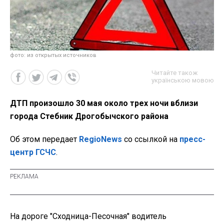
фото: из открытых источников
Читайте також
українською мовою
ДТП произошло 30 мая около трех ночи вблизи
города Стебник Дрогобычского района
Об этом передает
RegioNews
со ссылкой на
пресс-
центр ГСЧС
.
На дороге "Сходница-Песочная" водитель