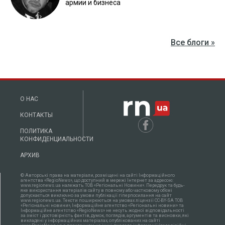
армии и бизнеса
Все блоги »
О НАС
КОНТАКТЫ
ПОЛИТИКА
КОНФИДЕНЦИАЛЬНОСТИ
АРХИВ
© Авторські права на матеріали, розміщені на сайті Інформаційного
агентства «RegioNews», що доступний в мережі Інтернет за адресою:
www.regionews.ua належать ТОВ «Регіональні Новини». Передрук та будь-
яке використання матеріалів сайту в повному або частковому об'ємі
допускається виключно за умови публікації гіперпосилання на сайт
www.regionews.ua. Тексти поширюються нa умовах ліцензії CC-BY-SA ТОВ
«Регіональні новини», Інформаційне агентство «Регіональні новини» та
Інформаційне агентство «RegioNews» не несуть жодної відповідальності
за зміст і достовірність фактів, думок, поглядів, аргументів та висновки, які
викладені у інформаційних матеріалах, опублікованих на сайті