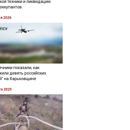
кой техники и ликвидацию
 оккупантов
ля 2026
чники показали, как
жили девять российских
й" на Харьковщине
та 2025