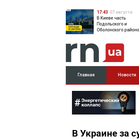
17:43
07 августа
В Киеве часть
Подольского и
Оболонского район
осталась без света:
причина
Главная
Новости
В Украине за с