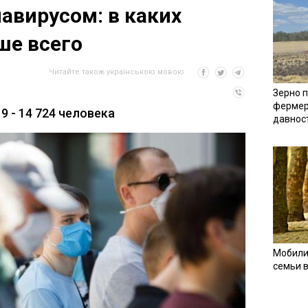
авирусом: в каких
ше всего
Читайте також українською мовою
Зерно п
фермер
 - 14 724 человека
давнос
Мобили
семьи 