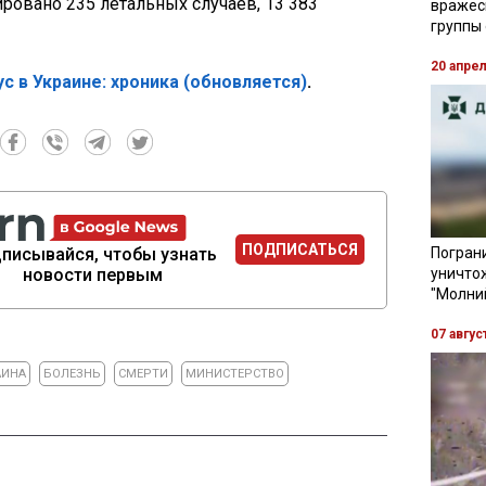
ировано 235 летальных случаев, 13 383
вражес
группы
20 апре
с в Украине: хроника (обновляется)
.
ПОДПИСАТЬСЯ
писывайся, чтобы узнать
Пограни
новости первым
уничто
"Молни
07 авгус
АИНА
БОЛЕЗНЬ
СМЕРТИ
МИНИСТЕРСТВО