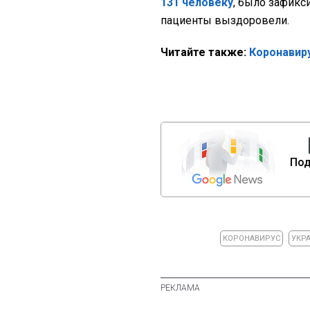
131 человеку
, было зафикс
пациенты выздоровели.
Читайте также:
Коронавиру
Под
КОРОНАВИРУС
УКР