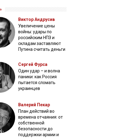
»
Виктор Андрусив
Увеличение цены
войны: удары по
российским НПЗ и
складам заставляют
Путина считать деньги
Сергей Фурса
Один удар – и волна
паники: как Россия
пытается сломать
украинцев
Валерий Пекар
План действий во
времена отчаяния: от
собственной
безопасности до
поддержки армии и