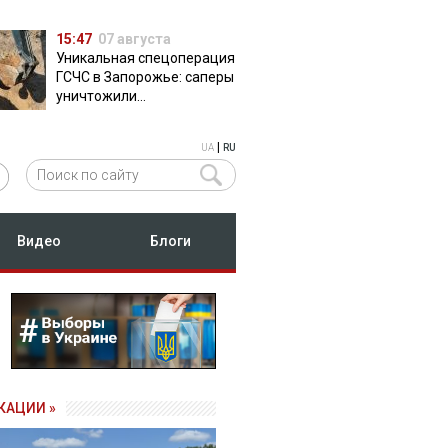
15:47
07 августа
Уникальная спецоперация
ГСЧС в Запорожье: саперы
уничтожили
полуторатонную
российскую авиабомбу
|
UA
RU
ФАБ-500
Видео
Блоги
КАЦИИ »