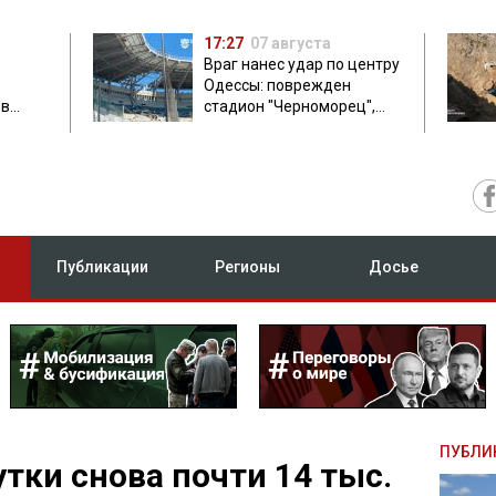
17:27
07 августа
Враг нанес удар по центру
Одессы: поврежден
ов
стадион "Черноморец",
 в чем
есть пострадавшая
Публикации
Регионы
Досье
ПУБЛИ
утки снова почти 14 тыс.