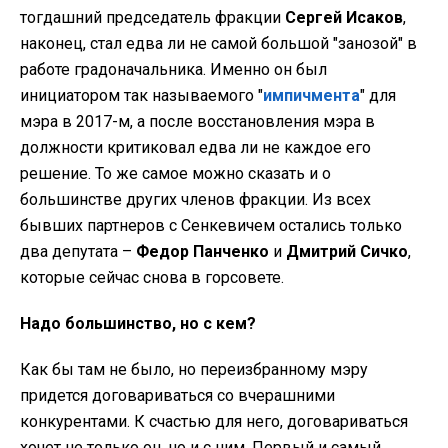
тогдашний председатель фракции
Сергей Исаков
,
наконец, стал едва ли не самой большой "занозой" в
работе градоначальника. Именно он был
инициатором так называемого "
импичмента
" для
мэра в 2017-м, а после восстановления мэра в
должности критиковал едва ли не каждое его
решение. То же самое можно сказать и о
большинстве других членов фракции. Из всех
бывших партнеров с Сенкевичем остались только
два депутата –
Федор Панченко
и
Дмитрий Сичко
,
которые сейчас снова в горсовете.
Надо большинство, но с кем?
Как бы там не было, но переизбранному мэру
придется договариваться со вчерашними
конкурентами. К счастью для него, договариваться
хочет не только он, но и с ним. Первый и самый