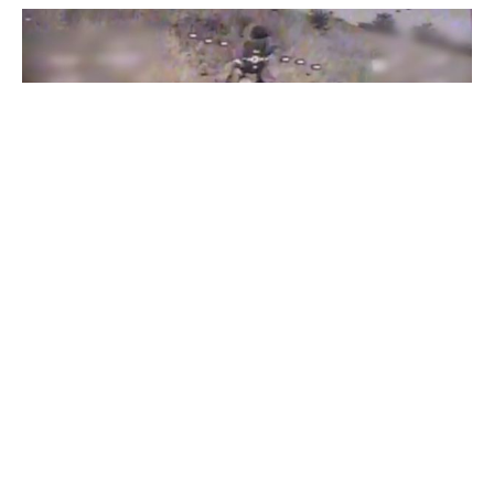
Бойцы "Феникса" ликвидировали пехоту и бронетехнику
врага в Донецкой области
Все видео »
ПУБЛИКАЦИИ »