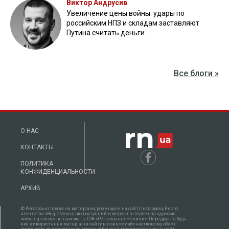
Виктор Андрусив
Увеличение цены войны: удары по
российским НПЗ и складам заставляют
Путина считать деньги
Все блоги »
О НАС
КОНТАКТЫ
ПОЛИТИКА
КОНФИДЕНЦИАЛЬНОСТИ
АРХИВ
© Авторські права на матеріали, розміщені на сайті Інформаційного
агентства «RegioNews», що доступний в мережі Інтернет за адресою:
www.regionews.ua належать ТОВ «Регіональні Новини». Передрук та будь-
яке використання матеріалів сайту в повному або частковому об'ємі