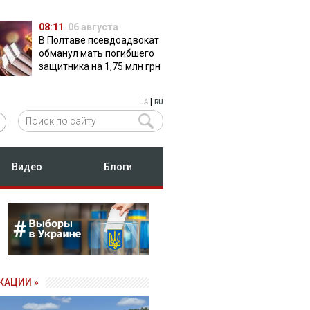
08:11
06 августа
В Полтаве псевдоадвокат
обманул мать погибшего
защитника на 1,75 млн грн
|
UA
RU
Видео
Блоги
КАЦИИ »