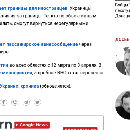
Бойцы 
ает границы для иностранцев
. Украинцы
пехоту 
ния из-за границы. Те, кто по объективным
Донецк
делать, смогут вернуться нерегулярными
ДОСЬЕ 
ет пассажирское авиасообщение
через
ире.
нтин
во всех областях с 12 марта по 3 апреля. В
е мероприятия
, а пробное ВНО хотят перенести.
Украине: хроника
(обновляется).