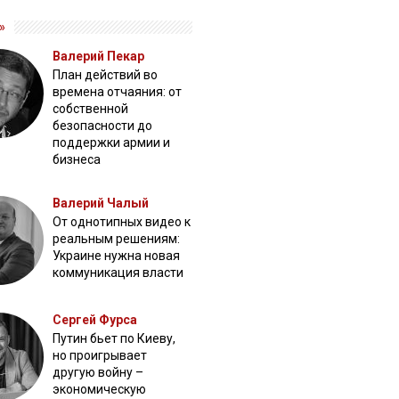
»
Валерий Пекар
План действий во
времена отчаяния: от
собственной
безопасности до
поддержки армии и
бизнеса
Валерий Чалый
От однотипных видео к
реальным решениям:
Украине нужна новая
коммуникация власти
Сергей Фурса
Путин бьет по Киеву,
но проигрывает
другую войну –
экономическую