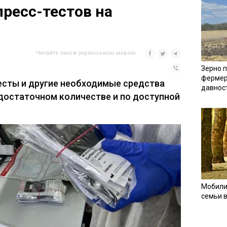
пресс-тестов на
Читайте також українською мовою
Зерно п
фермер
есты и другие необходимые средства
давнос
 достаточном количестве и по доступной
Мобили
семьи 