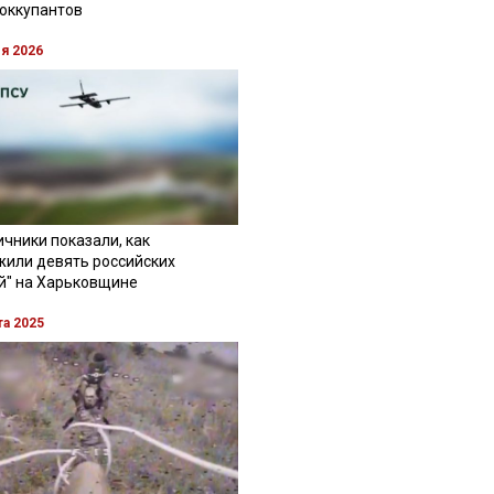
 оккупантов
ля 2026
чники показали, как
жили девять российских
й" на Харьковщине
та 2025