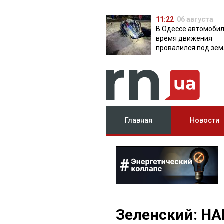
11:22
06 августа
В Одессе автомобил
время движения
провалился под зем
яму с водой
Главная
Новости
Зеленский: НА