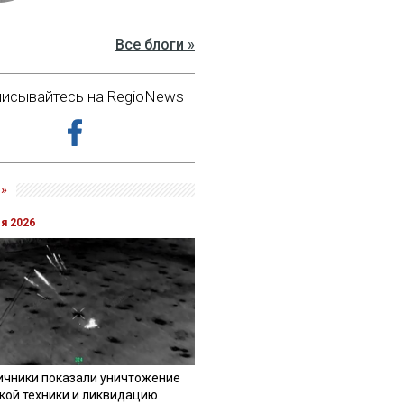
Все блоги »
исывайтесь на RegioNews
»
ля 2026
ичники показали уничтожение
кой техники и ликвидацию