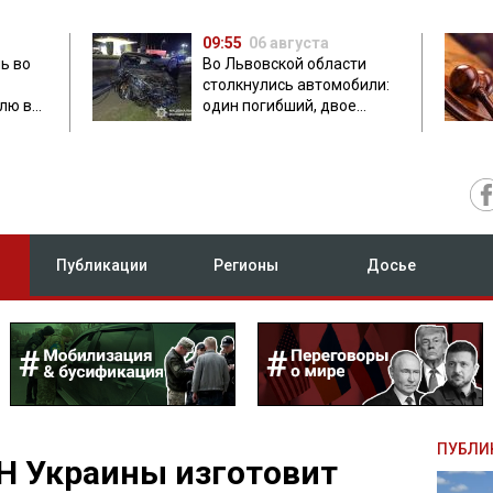
09:55
06 августа
ь во
Во Львовской области
столкнулись автомобили:
лю в
один погибший, двое
травмированных
Публикации
Регионы
Досье
ПУБЛИ
Н Украины изготовит