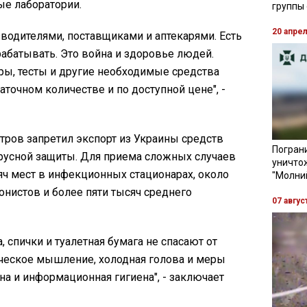
е лаборатории.
группы
20 апре
водителями, поставщиками и аптекарями. Есть
рабатывать. Это война и здоровье людей.
ры, тесты и другие необходимые средства
таточном количестве и по доступной цене", -
тров запретил экспорт из Украины средств
Пограни
усной защиты. Для приема сложных случаев
уничто
яч мест в инфекционных стационарах, около
"Молни
нистов и более пяти тысяч среднего
07 авгус
а, спички и туалетная бумага не спасают от
ческое мышление, холодная голова и меры
на и информационная гигиена", - заключает