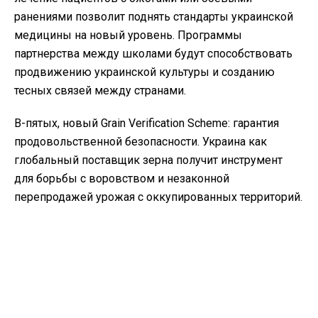
ранениями позволит поднять стандарты украинской
медицины на новый уровень. Программы
партнерства между школами будут способствовать
продвижению украинской культуры и созданию
тесных связей между странами.
В-пятых, новый Grain Verification Scheme: гарантия
продовольственной безопасности. Украина как
глобальный поставщик зерна получит инструмент
для борьбы с воровством и незаконной
перепродажей урожая с оккупированных территорий.
Это укрепит позиции Украины на международном
аграрном рынке, а также будет способствовать
развенчиванию российской дезинформации.
Как это отразится на войне?
В целом 100-летнее партнерство формализует