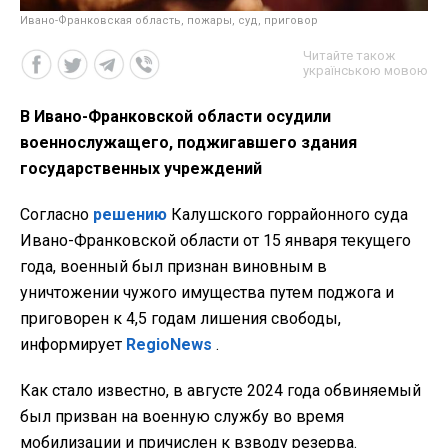
Ивано-Франковская область, пожары, суд, приговор
Читайте також
українською мовою
В Ивано-Франковской области осудили
военнослужащего, поджигавшего здания
государственных учреждений
Согласно
решению
Калушского горрайонного суда
Ивано-Франковской области от 15 января текущего
года, военный был признан виновным в
уничтожении чужого имущества путем поджога и
приговорен к 4,5 годам лишения свободы,
информирует
RegioNews
.
Как стало известно, в августе 2024 года обвиняемый
был призван на военную службу во время
мобилизации и причислен к взводу резерва.