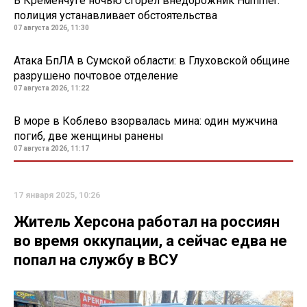
В Кременчуге ночью сгорел внедорожник Hummer:
полиция устанавливает обстоятельства
07 августа 2026, 11:30
Атака БпЛА в Сумской области: в Глуховской общине
разрушено почтовое отделение
07 августа 2026, 11:22
В море в Коблево взорвалась мина: один мужчина
погиб, две женщины ранены
07 августа 2026, 11:17
17 января 2025, 10:26
Житель Херсона работал на россиян
во время оккупации, а сейчас едва не
попал на службу в ВСУ