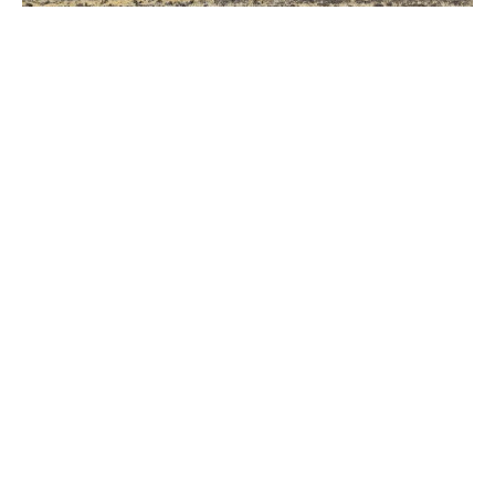
Зерно под блокадой: как украинские фермеры повторяют
уроки 4-летней давности
Мобилизация, увечья, ПТСР: создавать семьи в Украине
стало сложнее
Все публикации »