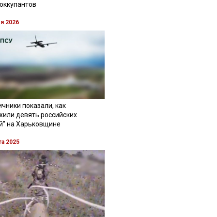
 оккупантов
ля 2026
чники показали, как
жили девять российских
й" на Харьковщине
та 2025