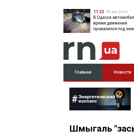
11:22
06 августа
В Одессе автомобил
время движения
провалился под зем
яму с водой
Главная
Новости
Шмыгаль "зас