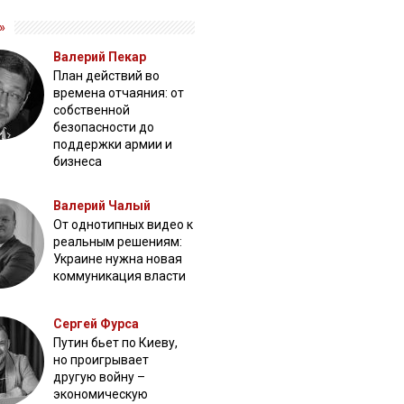
»
Валерий Пекар
План действий во
времена отчаяния: от
собственной
безопасности до
поддержки армии и
бизнеса
Валерий Чалый
От однотипных видео к
реальным решениям:
Украине нужна новая
коммуникация власти
Сергей Фурса
Путин бьет по Киеву,
но проигрывает
другую войну –
экономическую