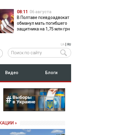
08:11
06 августа
В Полтаве псевдоадвокат
обманул мать погибшего
защитника на 1,75 млн грн
|
UA
RU
Видео
Блоги
КАЦИИ »