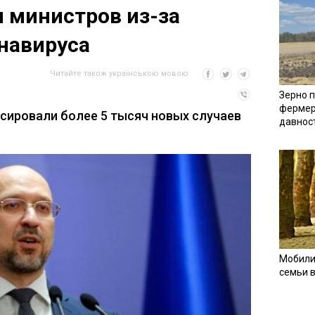
и министров из-за
навируса
Читайте також українською мовою
Зерно п
фермер
ксировали более 5 тысяч новых случаев
давнос
Мобили
семьи 