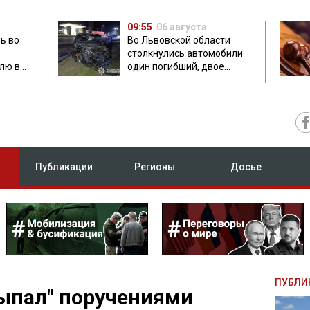
09:55
06 августа
ь во
Во Львовской области
столкнулись автомобили:
лю в
один погибший, двое
травмированных
Публикации
Регионы
Досье
ПУБЛИ
ыпал" поручениями