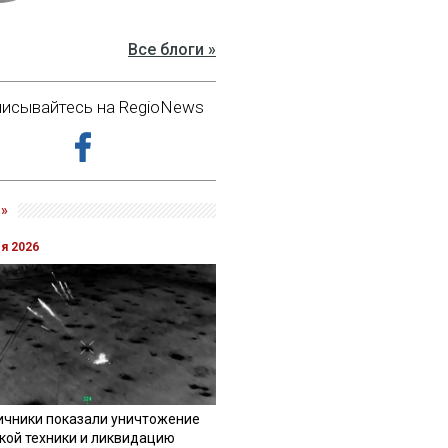
Все блоги »
исывайтесь на RegioNews
»
ля 2026
ичники показали уничтожение
кой техники и ликвидацию