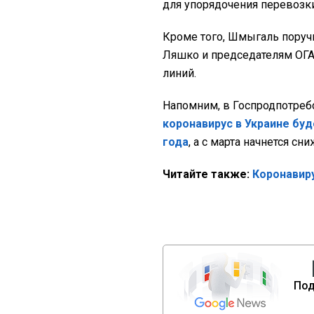
для упорядочения перевозк
Кроме того, Шмыгаль поруч
Ляшко и председателям ОГА 
линий.
Напомним, в Госпродпотреб
коронавирус в Украине бу
года
, а с марта начнется с
Читайте также:
Коронавиру
Под