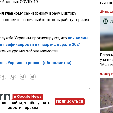
и больных COVID-19.
группы
20 апре
ил главному санитарному врачу Виктору
поставить на личный контроль работу горячих
службе Украины прогнозируют, что
пик волны
дет зафиксирован в январе-феврале 2021
нижение уровня заболеваемости.
Пограни
уничто
с в Украине: хроника (обновляется)
.
"Молни
07 авгус
ПОДПИСАТЬСЯ
писывайся, чтобы узнать
новости первым