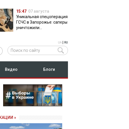
15:47
07 августа
Уникальная спецоперация
ГСЧС в Запорожье: саперы
уничтожили
полуторатонную
российскую авиабомбу
|
UA
RU
ФАБ-500
Видео
Блоги
КАЦИИ »