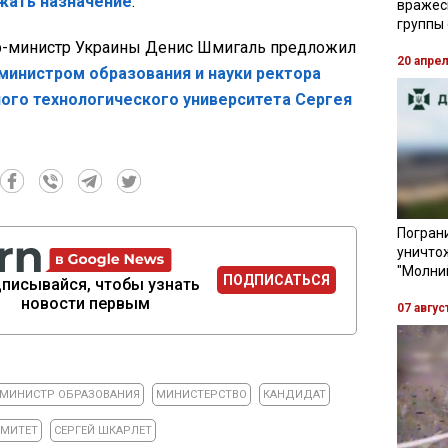
жать назначение
.
вражес
группы
р-министр Украины Денис Шмигаль предложил
20 апре
министром образования и науки ректора
ого технологического университета Сергея
Пограни
уничто
"Молни
ПОДПИСАТЬСЯ
писывайся, чтобы узнать
новости первым
07 авгус
МИНИСТР ОБРАЗОВАНИЯ
МИНИСТЕРСТВО
КАНДИДАТ
МИТЕТ
СЕРГЕЙ ШКАРЛЕТ