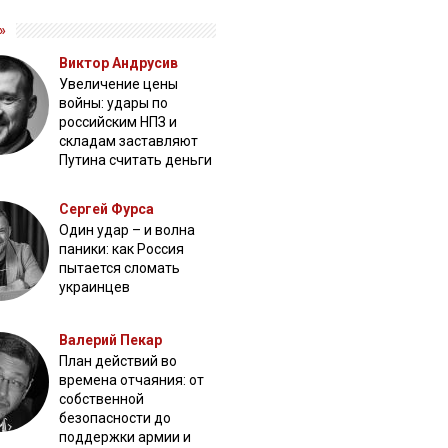
»
Виктор Андрусив
Увеличение цены
войны: удары по
российским НПЗ и
складам заставляют
Путина считать деньги
Сергей Фурса
Один удар – и волна
паники: как Россия
пытается сломать
украинцев
Валерий Пекар
План действий во
времена отчаяния: от
собственной
безопасности до
поддержки армии и