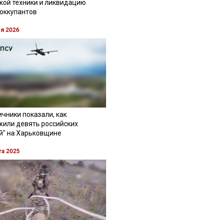
кой техники и ликвидацию
 оккупантов
ля 2026
чники показали, как
жили девять российских
й" на Харьковщине
та 2025