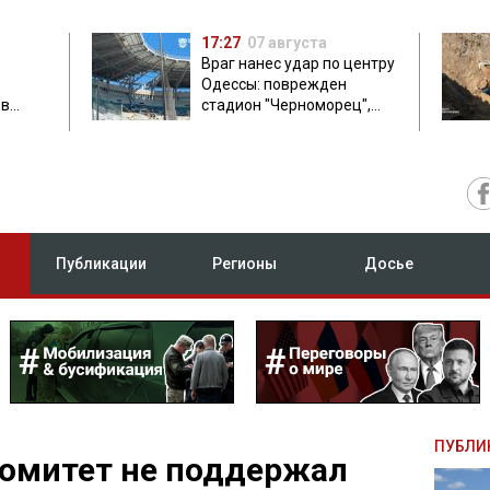
17:27
07 августа
Враг нанес удар по центру
Одессы: поврежден
ов
стадион "Черноморец",
 в чем
есть пострадавшая
Публикации
Регионы
Досье
ПУБЛИ
омитет не поддержал