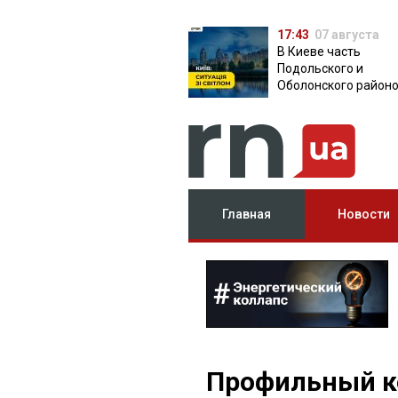
17:43
07 августа
В Киеве часть
Подольского и
Оболонского район
осталась без света:
причина
Главная
Новости
Профильный к