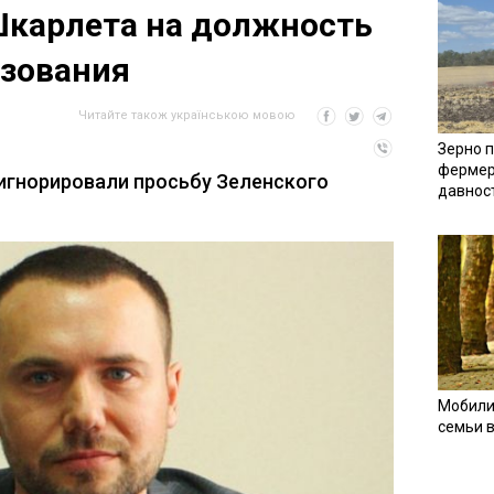
Шкарлета на должность
азования
Читайте також українською мовою
Зерно п
фермер
игнорировали просьбу Зеленского
давнос
Мобили
семьи 