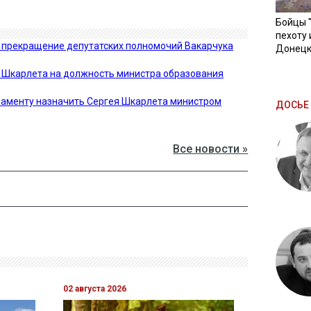
Бойцы 
пехоту 
а прекращение депутатских полномочий Вакарчука
Донецк
 Шкарлета на должность министра образования
ламенту назначить Сергея Шкарлета министром
ДОСЬЕ 
Все новости »
02 августа 2026