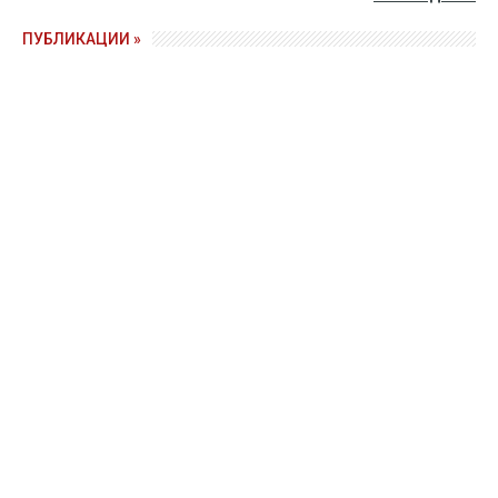
ПУБЛИКАЦИИ »
Зерно под блокадой: как украинские фермеры повторяют
уроки 4-летней давности