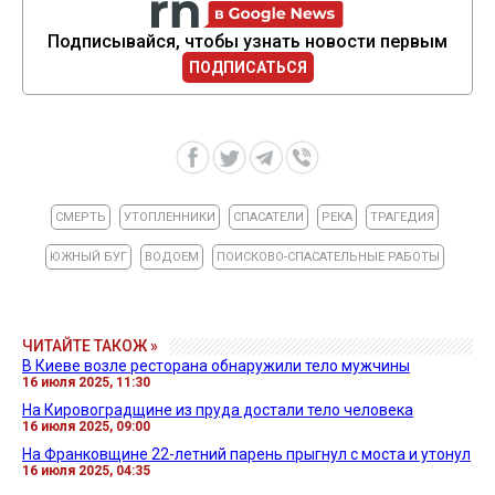
Подписывайся, чтобы узнать новости первым
ПОДПИСАТЬСЯ
СМЕРТЬ
УТОПЛЕННИКИ
СПАСАТЕЛИ
РЕКА
ТРАГЕДИЯ
ЮЖНЫЙ БУГ
ВОДОЕМ
ПОИСКОВО-СПАСАТЕЛЬНЫЕ РАБОТЫ
ЧИТАЙТЕ ТАКОЖ »
В Киеве возле ресторана обнаружили тело мужчины
16 июля 2025, 11:30
На Кировоградщине из пруда достали тело человека
16 июля 2025, 09:00
На Франковщине 22-летний парень прыгнул с моста и утонул
16 июля 2025, 04:35