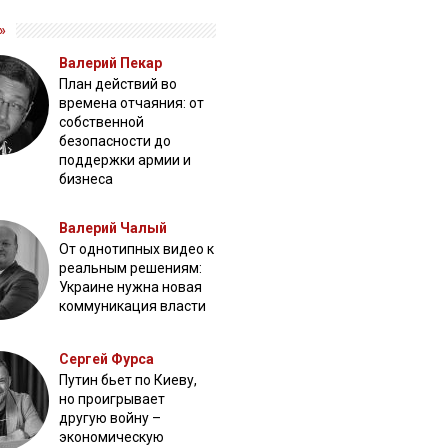
»
Валерий Пекар
План действий во
времена отчаяния: от
собственной
безопасности до
поддержки армии и
бизнеса
Валерий Чалый
От однотипных видео к
реальным решениям:
Украине нужна новая
коммуникация власти
Сергей Фурса
Путин бьет по Киеву,
но проигрывает
другую войну –
экономическую