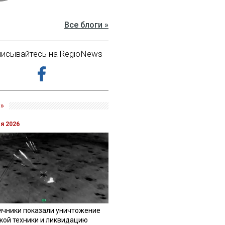
Все блоги »
исывайтесь на RegioNews
»
ля 2026
ичники показали уничтожение
кой техники и ликвидацию