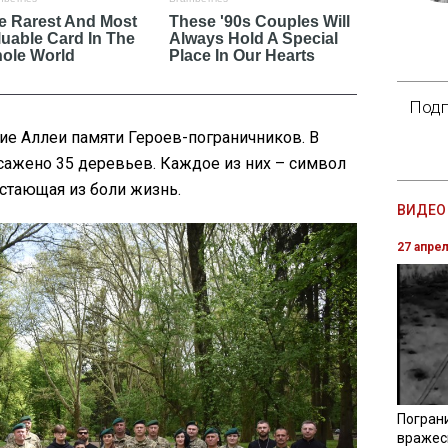
Подп
ие Аллеи памяти Героев-пограничников. В
сажено 35 деревьев. Каждое из них – символ
астающая из боли жизнь.
ВИДЕО 
27 апре
Погран
вражес