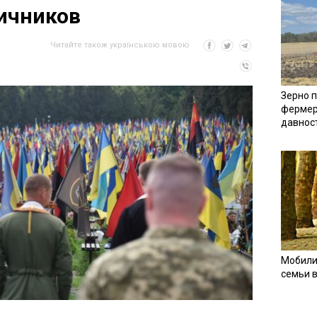
ичников
Читайте також українською мовою
Зерно п
фермер
давнос
Мобили
семьи 