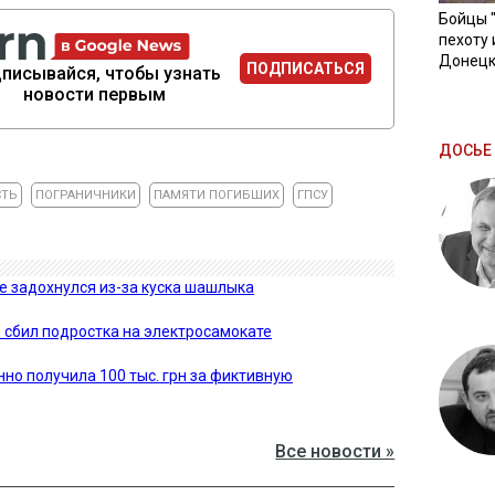
Бойцы 
пехоту 
Донецк
ПОДПИСАТЬСЯ
писывайся, чтобы узнать
новости первым
ДОСЬЕ 
СТЬ
ПОГРАНИЧНИКИ
ПАМЯТИ ПОГИБШИХ
ГПСУ
е задохнулся из-за куска шашлыка
 сбил подростка на электросамокате
о получила 100 тыс. грн за фиктивную
Все новости »