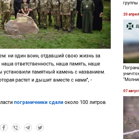
группы
20 апре
м: ни один воин, отдавший свою жизнь за
о наша ответственность, наша память, наше
Пограни
ы установили памятный камень с названием.
уничто
оторая растет и дышит вместе с нами", -
"Молни
07 авгус
бласти
пограничники сдали
около 100 литров