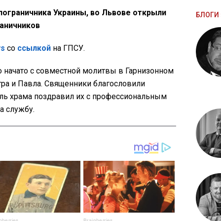
ь пограничника Украины, во Львове открыли
БЛОГИ 
аничников
ws
со
ссылкой
на ГПСУ.
о начато с совместной молитвы в Гарнизонном
тра и Павла. Священники благословили
ель храма поздравил их с профессиональным
а службу.