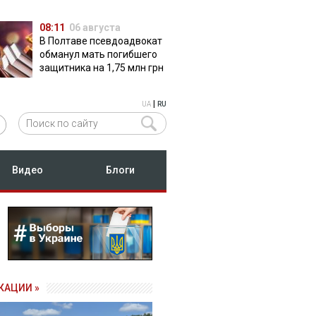
08:11
06 августа
В Полтаве псевдоадвокат
обманул мать погибшего
защитника на 1,75 млн грн
|
UA
RU
Видео
Блоги
КАЦИИ »