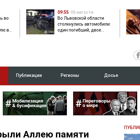
09:55
06 августа
ь во
Во Львовской области
столкнулись автомобили:
лю в
один погибший, двое
травмированных
Публикации
Регионы
Досье
ПУБЛИ
крыли Аллею памяти