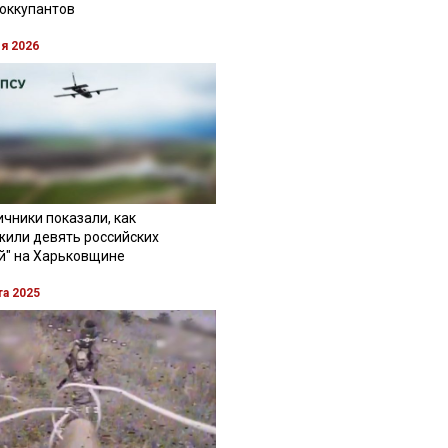
 оккупантов
ля 2026
чники показали, как
жили девять российских
й" на Харьковщине
та 2025