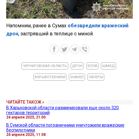
Напомним, ранее в Сумах
обезвредили вражеский
дрон
, застрявший в теплице с миной.
ЧЕРНИГОВСКАЯ ОБЛАСТЬ
ДРОН
БПЛА
ШАХЕД
ВЗРЫВОТЕХНИКИ
SHAHED
САПЕРЫ
ЧИТАЙТЕ ТАКОЖ »
В Харьковской области разминировали еще около 320
гектаров территорий
24 апреля 2025, 21:00
В Сумской области пограничники уничтожили вражеские
беспилотники
24 апреля 2025, 11:58