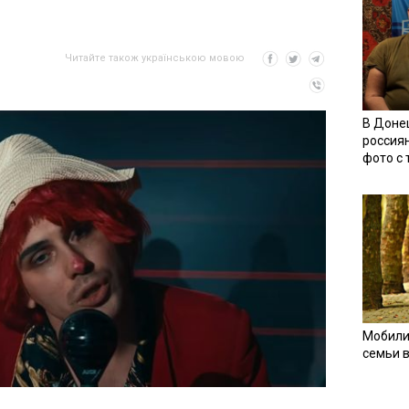
Читайте також українською мовою
В Доне
россия
фото с
Мобили
семьи 