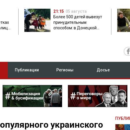
21:15
05 августа
Более 500 детей вывезут
етках
принудительным
олиция
способом: в Донецкой
ник
области объявили
обязательную эвакуацию
Публикации
Регионы
Досье
ПУБЛИ
опулярного украинского