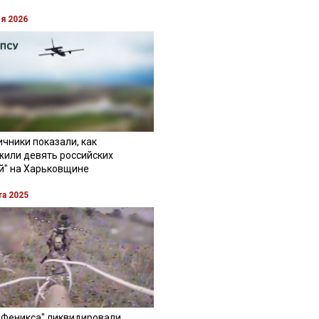
ля 2026
чники показали, как
жили девять российских
й" на Харьковщине
та 2025
"Феникса" ликвидировали