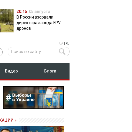
20:15
05 августа
В России взорвали
директора завода FPV-
дронов
|
UA
RU
Видео
Блоги
КАЦИИ »