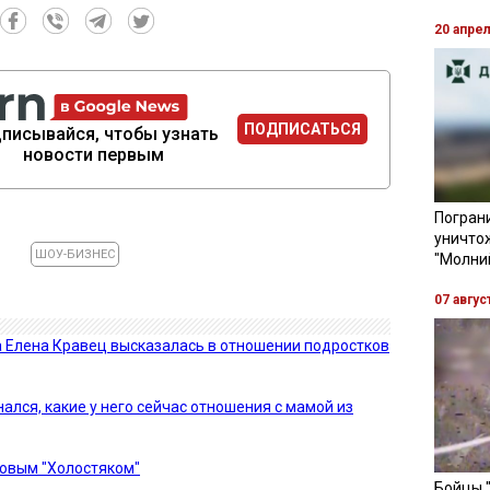
20 апре
ПОДПИСАТЬСЯ
писывайся, чтобы узнать
новости первым
Пограни
уничто
ШОУ-БИЗНЕС
"Молни
07 авгус
а Елена Кравец высказалась в отношении подростков
лся, какие у него сейчас отношения с мамой из
новым "Холостяком"
Бойцы 