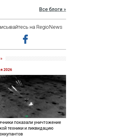
Все блоги »
исывайтесь на RegioNews
»
ля 2026
ичники показали уничтожение
кой техники и ликвидацию
 оккупантов