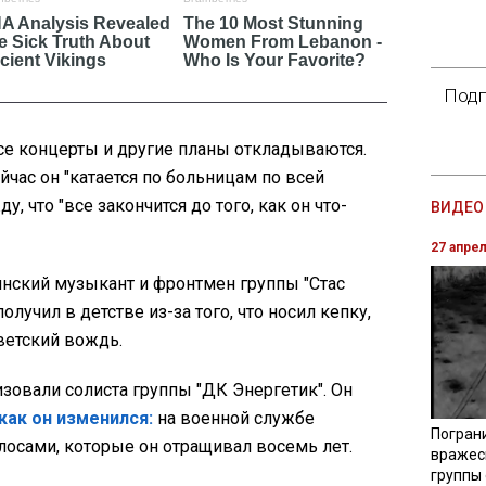
Подп
все концерты и другие планы откладываются.
ейчас он "катается по больницам по всей
, что "все закончится до того, как он что-
ВИДЕО 
27 апре
инский музыкант и фронтмен группы "Стас
лучил в детстве из-за того, что носил кепку,
оветский вождь.
зовали солиста группы "ДК Энергетик". Он
как он изменился:
на военной службе
Погран
лосами, которые он отращивал восемь лет.
вражес
группы