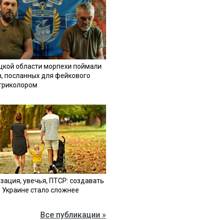
цкой области морпехи поймали
н, посланных для фейкового
 триколором
зация, увечья, ПТСР: создавать
в Украине стало сложнее
Все публикации »