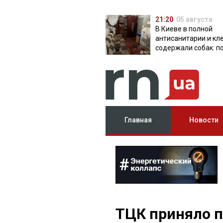
21:20
05 августа
В Киеве в полной
антисанитарии и кл
содержали собак: п
разоблачила питом
Главная
Новости
ТЦК приняло п