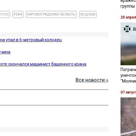
вражес
группы
ГСЧС
РЕКА
КИРОВОГРАДСКАЯ ОБЛАСТЬ
ВОДОЕМ
20 апре
на упал в 6-метровый колодец
жчина
соте скончался машинист башенного крана
Пограни
уничто
Все новости »
"Молни
07 авгус