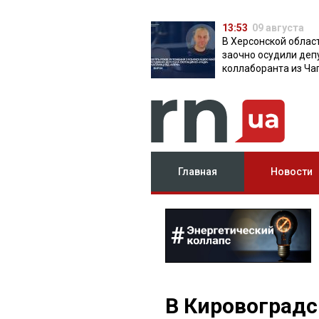
13:53
09 августа
В Херсонской облас
заочно осудили деп
коллаборанта из Ча
от КПРФ
Главная
Новости
В Кировоградс