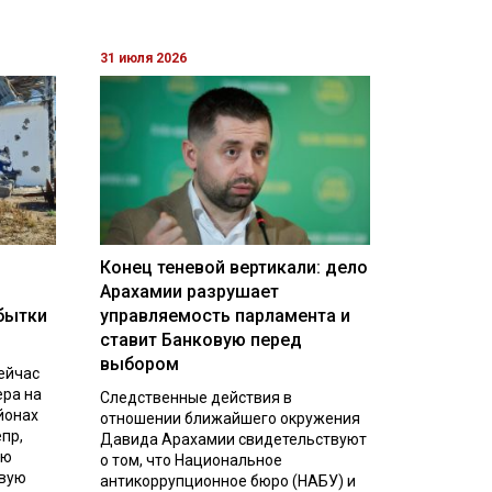
31 июля 2026
Конец теневой вертикали: дело
Арахамии разрушает
бытки
управляемость парламента и
ставит Банковую перед
выбором
ейчас
ера на
Следственные действия в
йонах
отношении ближайшего окружения
пр,
Давида Арахамии свидетельствуют
ую
о том, что Национальное
евую
антикоррупционное бюро (НАБУ) и