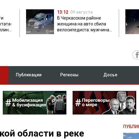
13:12
09 августа
ти
В Черкасском районе
утата-
женщина на авто сбила
плинки
велосипедиста: мужчина
погиб на месте
Публикации
Регионы
Досье
ПУБЛИ
кой области в реке