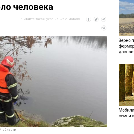
ло человека
Читайте також українською мовою
Зерно п
фермер
давнос
Мобили
семьи 
й области