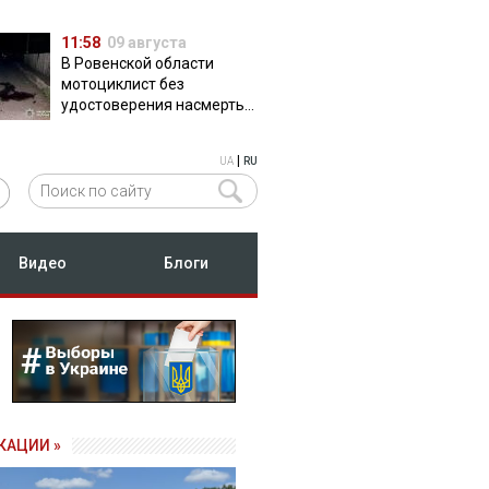
11:58
09 августа
В Ровенской области
мотоциклист без
удостоверения насмерть
сбил пешехода
|
UA
RU
Видео
Блоги
КАЦИИ »