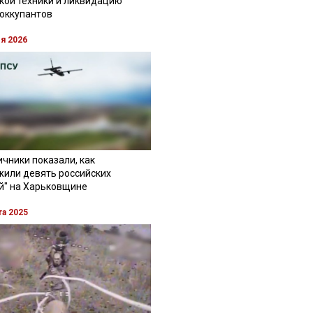
кой техники и ликвидацию
 оккупантов
ля 2026
чники показали, как
жили девять российских
й" на Харьковщине
та 2025