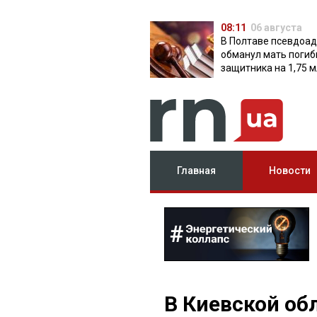
08:11
06 августа
В Полтаве псевдоа
обманул мать поги
защитника на 1,75 м
Главная
Новости
В Киевской об