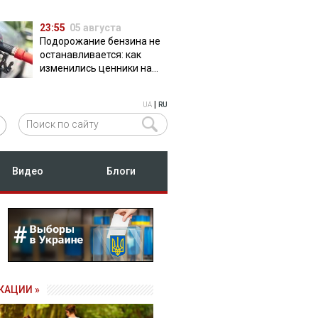
23:55
05 августа
Подорожание бензина не
останавливается: как
изменились ценники на
АЗС
|
UA
RU
Видео
Блоги
КАЦИИ »