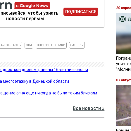
20 апре
ПОДПИСАТЬСЯ
писывайся, чтобы узнать
новости первым
КАЯ ОБЛАСТЬ
ОВА
ВЗРЫВОТЕХНИКИ
САПЕРЫ
Пограни
уничто
"Молни
подростков дроном: ранены 16-летние юноши
07 авгус
а многоэтажку в Донецкой области
кращение огня еще никогда не было таким близким
Все новости »
Бойцы 