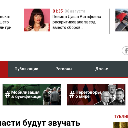
01:35
06 августа
двокат
Певица Даша Астафьева
бшего
раскритиковала звезд,
лн грн
вместо сборов
публикующих фото с
вечеринок
Публикации
Регионы
Досье
ПУБЛИ
ласти будут звучать