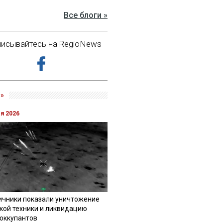
Все блоги »
исывайтесь на RegioNews
»
ля 2026
ичники показали уничтожение
кой техники и ликвидацию
 оккупантов