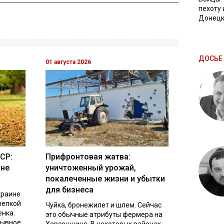
пехоту 
Донецк
ДОСЬЕ 
01 августа 2026
СР:
Прифронтовая жатва:
ине
уничтоженный урожай,
покалеченные жизни и убытки
для бизнеса
краине
репкой
Чуйка, бронежилет и шлем. Сейчас
енка.
это обычные атрибуты фермера на
рывное
Херсонщине. В некоторых районах