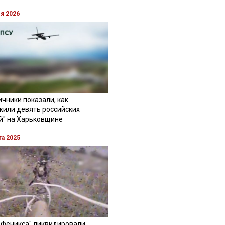
ля 2026
чники показали, как
жили девять российских
й" на Харьковщине
та 2025
"Феникса" ликвидировали