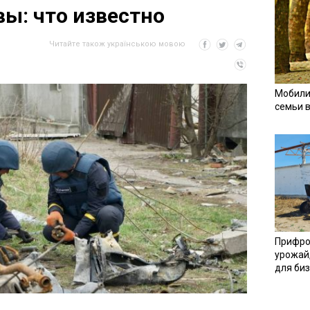
ы: что известно
Читайте також українською мовою
Мобили
семьи 
Прифро
урожай
для би