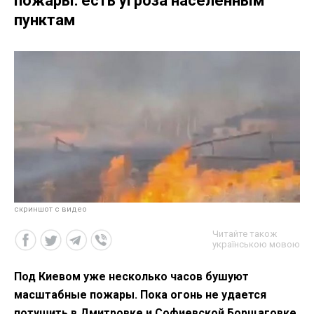
пожары: есть угроза населенным
пунктам
скриншот с видео
Читайте також
українською мовою
Под Киевом уже несколько часов бушуют
масштабные пожары. Пока огонь не удается
потушить в Дмитровке и Софиевской Борщаговке