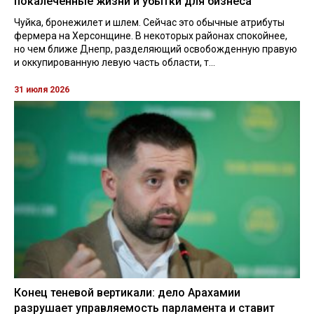
покалеченные жизни и убытки для бизнеса
Чуйка, бронежилет и шлем. Сейчас это обычные атрибуты
фермера на Херсонщине. В некоторых районах спокойнее,
но чем ближе Днепр, разделяющий освобожденную правую
и оккупированную левую часть области, т...
31 июля 2026
Конец теневой вертикали: дело Арахамии
разрушает управляемость парламента и ставит