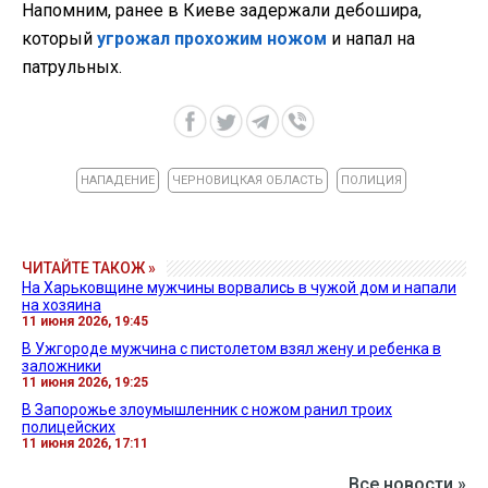
Напомним, ранее в Киеве задержали дебошира,
который
угрожал прохожим ножом
и напал на
патрульных.
НАПАДЕНИЕ
ЧЕРНОВИЦКАЯ ОБЛАСТЬ
ПОЛИЦИЯ
ЧИТАЙТЕ ТАКОЖ »
На Харьковщине мужчины ворвались в чужой дом и напали
на хозяина
11 июня 2026, 19:45
В Ужгороде мужчина с пистолетом взял жену и ребенка в
заложники
11 июня 2026, 19:25
В Запорожье злоумышленник с ножом ранил троих
полицейских
11 июня 2026, 17:11
Все новости »